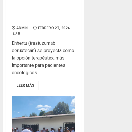
AstraZeneca para cáncer
de mama HER2 cuadriplica la
supervivencia libre de
progresión en las pacientes
ADMIN
FEBRERO 27, 2024
0
Enhertu (trastuzumab
deruxtecán) se proyecta como
la opción terapéutica más
importante para pacientes
oncológicos...
LEER MÁS