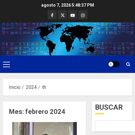
Saltar
agosto 7, 2026
5:48:38 PM
al
Facebook
Twitter
Youtube
Instagram
contenido
Menú
principal
Inicio
2024
th
BUSCAR
Mes:
febrero 2024