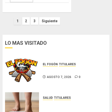
Paginación
1
2
3
Siguiente
de
entradas
LO MAS VISITADO
EL FOGÓN
TITULARES
Glosas de diarios nacionales
AGOSTO 7, 2026
0
SALUD
TITULARES
El IMC ya no basta: expertos
proponen diagnosticar la