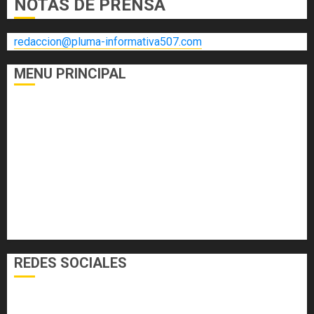
NOTAS DE PRENSA
redaccion@pluma-informativa507.com
MENU PRINCIPAL
DEPORTES
ECONOMÍA Y FINANZAS
EL FOGÓN
INTERNACIONALES
NACIONALES
SALUD
TECNOLOGÍA
VARIEDADES
REDES SOCIALES