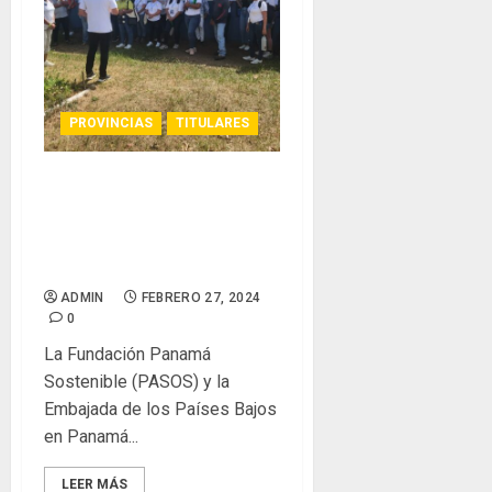
PROVINCIAS
TITULARES
Proyecto de Economía del
Agua en Antón provee
recurso hídrico en época de
intensa sequía
ADMIN
FEBRERO 27, 2024
0
La Fundación Panamá
Sostenible (PASOS) y la
Embajada de los Países Bajos
en Panamá...
LEER MÁS