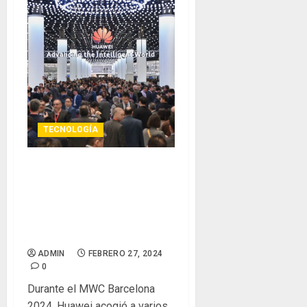
TECNOLOGÍA
Huawei avanza en
inteligencia a medida que
los operadores adoptan el
primer año de 5.5G
comercial
ADMIN
FEBRERO 27, 2024
0
Durante el MWC Barcelona
2024, Huawei acogió a varios