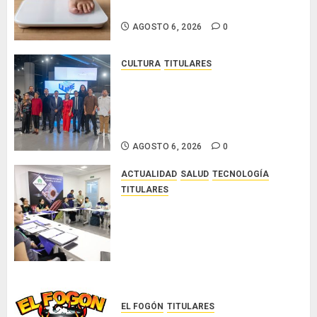
obesidad más allá de la balanza
AGOSTO 6, 2026
0
CULTURA
TITULARES
Ministerio de Cultura anuncia a
los ganadores de los concursos
nacionales Roberto Lewis y
Artistas Emergentes 2026
AGOSTO 6, 2026
0
ACTUALIDAD
SALUD
TECNOLOGÍA
TITULARES
El Indicasat-AIP fortalece la
innovación y las capacidades
científicas de Panamá para
enfrentar la tuberculosis
resistente
AGOSTO 5, 2026
0
EL FOGÓN
TITULARES