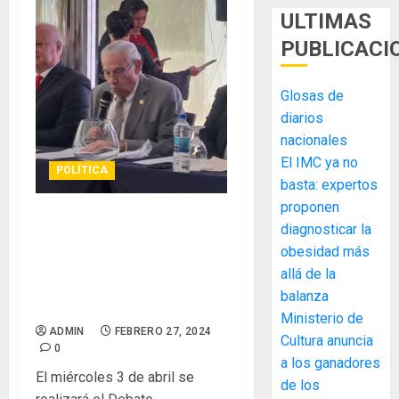
ULTIMAS
PUBLICACI
Glosas de
diarios
nacionales
El IMC ya no
POLÍTICA
basta: expertos
proponen
CÁMARA NACIONAL DE
diagnosticar la
TURISMO DE PANAMÁ
obesidad más
ANUNCIA REALIZACIÓN DEL
allá de la
DEBATE PRESIDENCIAL DE
balanza
TURISMO
Ministerio de
MIDA
ADMIN
FEBRERO 27, 2024
Cultura anuncia
0
desplie
a los ganadores
accione
El miércoles 3 de abril se
de los
y