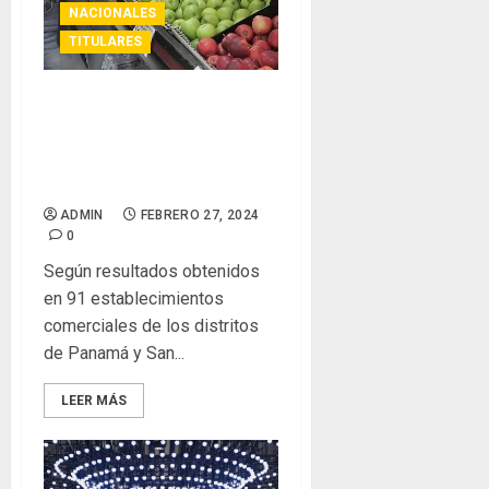
NACIONALES
TITULARES
Acodeco divulga monitoreo
de precios de 59 productos
de la canasta básica de
alimentos
ADMIN
FEBRERO 27, 2024
0
Según resultados obtenidos
en 91 establecimientos
comerciales de los distritos
de Panamá y San...
LEER MÁS