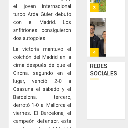
y
AGOSTO
facilitar
el joven internacional
elabora
3
5, 2026
el
proyect
turco Arda Güler debutó
0
acceso
hídricos
con el Madrid. Los
a
y
La
anfitriones consiguieron
la
de
Cosech
viviend
infraes
dos autogoles.
2026,
y
para
el
La victoria mantuvo el
dinamiz
enfrent
café
4
el
al
colchón del Madrid en la
paname
sector
fenóme
en
cima después de que el
REDES
inmobili
de
una
Toma
SOCIALES
Girona, segundo en el
El
experie
de
AGOSTO
lugar, venció 2-0 a
Niño
de
posesi
3, 2026
arte,
Osasuna el sábado y el
del
AGOSTO
0
gastro
nuevo
Barcelona, tercero,
5
3, 2026
y
Preside
derrotó 1-0 al Mallorca el
0
turismo
de
viernes. El Barcelona, el
la
El
AGOSTO
Cámara
campeón defensor, está
Indicasa
3, 2026
de
AIP