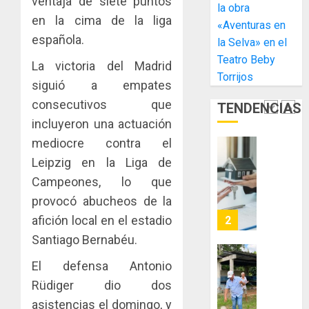
gastro
ventaja de siete puntos
nuevo
5
3, 2026
la obra
y
Preside
en la cima de la liga
«Aventuras en
0
turismo
de
española.
la Selva» en el
la
El
AGOSTO
Teatro Beby
Cámara
Indicasa
La victoria del Madrid
3, 2026
Torrijos
de
AIP
siguió a empates
0
Comerc
fortale
consecutivos que
TENDENCIAS
de
la
1
la
incluyeron una actuación
innovac
Zona
y
mediocre contra el
Libre
las
ACOBIR
Leipzig en la Liga de
de
capacid
recono
Campeones, lo que
Colon
científi
decisió
de
provocó abucheos de la
del
JULIO
Panamá
Gobier
afición local en el estadio
2
29,
para
2026
Naciona
Santiago Bernabéu.
enfrent
de
0
la
eliminar
MIDA
El defensa Antonio
tubercu
el
desplie
Rüdiger dio dos
resiste
ITBI
accione
asistencias el domingo, y
para