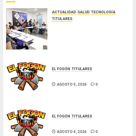
tuberculosis
resistente
ACTUALIDAD
SALUD
TECNOLOGÍA
TITULARES
AGOSTO
El Indicasat-AIP fortalece la
5, 2026
innovación y las capacidades
0
científicas de Panamá para
enfrentar la tuberculosis
resistente
AGOSTO 5, 2026
0
EL FOGÓN
TITULARES
Glosas de diarios nacionales
AGOSTO 5, 2026
0
EL FOGÓN
TITULARES
Glosas de diarios nacionales
AGOSTO 4, 2026
0