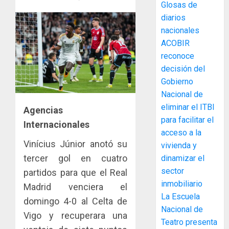
Glosas de
diarios
MIDA
nacionales
desplie
ACOBIR
accione
reconoce
y
decisión del
elabora
3
Gobierno
proyect
hídricos
Nacional de
y
La
eliminar el ITBI
Agencias
de
Cosech
para facilitar el
Internacionales
infraes
2026,
acceso a la
para
el
Vinícius Júnior anotó su
vivienda y
enfrent
café
4
tercer gol en cuatro
dinamizar el
al
paname
sector
fenóme
partidos para que el Real
en
de
inmobiliario
una
Toma
Madrid venciera el
El
experie
La Escuela
de
domingo 4-0 al Celta de
Niño
de
posesi
Nacional de
Vigo y recuperara una
arte,
del
Teatro presenta
AGOSTO