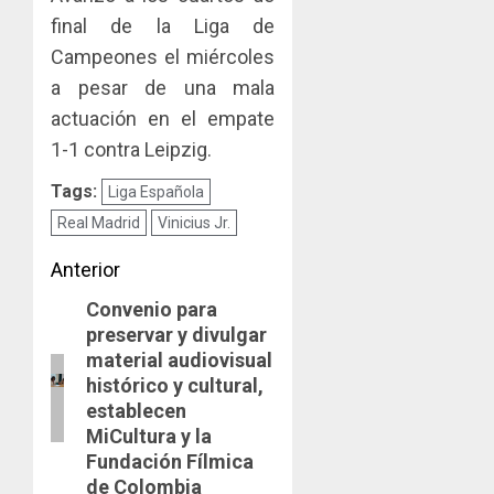
viviend
infraes
2026,
final de la Liga de
y
para
el
Campeones el miércoles
dinamiz
enfrent
café
4
a pesar de una mala
el
al
paname
sector
fenóme
en
actuación en el empate
inmobili
de
una
Toma
1-1 contra Leipzig.
El
experie
de
AGOSTO
Niño
de
Tags:
posesi
Liga Española
3, 2026
arte,
del
Real Madrid
Vinicius Jr.
AGOSTO
0
gastro
nuevo
5
3, 2026
y
Preside
Navegación
Anterior
0
turismo
de
Convenio para
de
Entrada
la
AGOSTO
preservar y divulgar
Cámara
anterior:
3, 2026
entradas
material audiovisual
de
0
histórico y cultural,
Comerc
establecen
de
la
MiCultura y la
Zona
Fundación Fílmica
Libre
de Colombia