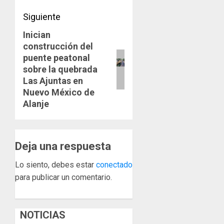
de
Siguiente
Colon
Inician
Siguiente
JULIO
29,
construcción del
entrada:
2026
puente peatonal
0
sobre la quebrada
Las Ajuntas en
Nuevo México de
Alanje
Deja una respuesta
Lo siento, debes estar
conectado
para publicar un comentario.
NOTICIAS