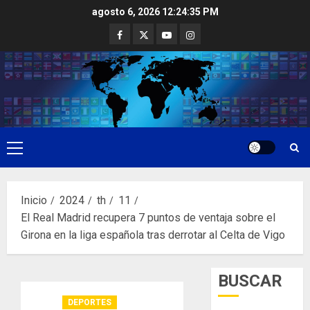
Saltar
agosto 6, 2026
12:24:36 PM
al
Facebook
Twitter
Youtube
Instagram
contenido
Menú
principal
Inicio
2024
th
11
El Real Madrid recupera 7 puntos de ventaja sobre el
Girona en la liga española tras derrotar al Celta de Vigo
BUSCAR
DEPORTES