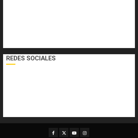
EL FOGÓN
INTERNACIONALES
NACIONALES
SALUD
TECNOLOGÍA
VARIEDADES
REDES SOCIALES
Facebook
Twitter
Youtube
Instagram