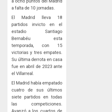
a ocho puntos del Madrid
0
Comerc
fortale
a falta de 10 jornadas.
de
la
1
la
innovac
El Madrid lleva 18
Zona
y
partidos invicto en el
Libre
las
ACOBIR
estadio Santiago
de
capacid
recono
Colon
científi
Bernabéu esta
decisió
de
del
temporada, con 15
JULIO
Panamá
Gobier
2
29,
victorias y tres empates.
para
2026
Naciona
Su última derrota en casa
enfrent
de
0
la
eliminar
fue en abril de 2023 ante
MIDA
tubercu
el
desplie
el Villarreal.
resiste
ITBI
accione
para
El Madrid había empatado
y
AGOSTO
facilitar
elabora
cuatro de sus últimos
3
5, 2026
el
proyect
siete partidos en todas
0
acceso
hídricos
las competiciones.
a
y
La
la
de
Avanzó a los cuartos de
Cosech