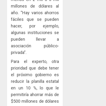
el
al
paname
millones de dólares al
sector
fenóme
en
inmobili
de
año. “Hay varios ahorros
una
Toma
El
experie
de
fáciles que se pueden
AGOSTO
Niño
de
posesi
3, 2026
hacer, por ejemplo,
arte,
del
AGOSTO
0
algunas instituciones se
gastro
nuevo
5
3, 2026
y
pueden llevar a
Preside
0
turismo
de
asociación público-
la
privada”.
AGOSTO
Cámara
3, 2026
de
Para el experto, otra
0
Comerc
prioridad que debe tener
de
el próximo gobierno es
la
Zona
reducir la planilla estatal
Libre
en un 10 %, lo que le
de
permitiría ahorrar más de
Colon
$500 millones de dólares
JULIO