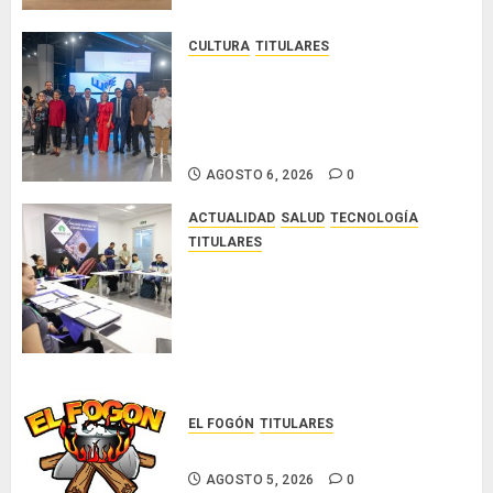
3, 2026
0
CULTURA
TITULARES
Ministerio de Cultura anuncia a
los ganadores de los concursos
nacionales Roberto Lewis y
Artistas Emergentes 2026
AGOSTO 6, 2026
0
ACTUALIDAD
SALUD
TECNOLOGÍA
TITULARES
El Indicasat-AIP fortalece la
innovación y las capacidades
científicas de Panamá para
enfrentar la tuberculosis
resistente
AGOSTO 5, 2026
0
EL FOGÓN
TITULARES
Glosas de diarios nacionales
AGOSTO 5, 2026
0