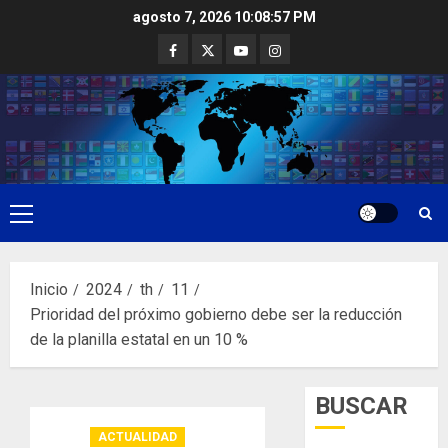
Saltar
agosto 7, 2026
10:08:58 PM
al
Facebook
Twitter
Youtube
Instagram
contenido
Menú
principal
Inicio
2024
th
11
Prioridad del próximo gobierno debe ser la reducción
de la planilla estatal en un 10 %
BUSCAR
ACTUALIDAD