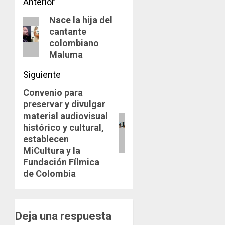
Navegación
Anterior
Nace la hija del
de
Entrada
cantante
anterior:
entradas
colombiano
Maluma
Siguiente
Convenio para
Siguiente
preservar y divulgar
entrada:
material audiovisual
histórico y cultural,
establecen
MiCultura y la
Fundación Fílmica
de Colombia
Deja una respuesta