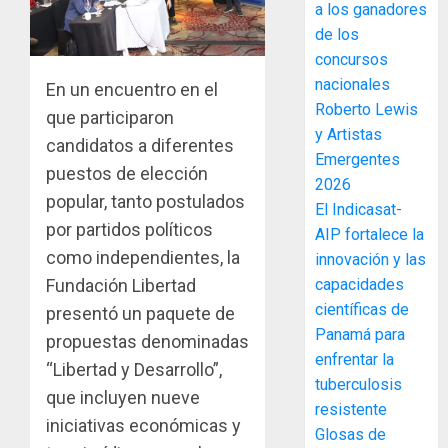
a los ganadores
accione
de los
y
concursos
elabora
3
nacionales
proyect
En un encuentro en el
hídricos
Roberto Lewis
que participaron
y
La
y Artistas
candidatos a diferentes
de
Cosech
Emergentes
puestos de elección
infraes
2026,
2026
para
el
popular, tanto postulados
El Indicasat-
enfrent
café
4
por partidos políticos
AIP fortalece la
al
paname
como independientes, la
innovación y las
fenóme
en
de
Fundación Libertad
capacidades
una
Toma
El
experie
científicas de
de
presentó un paquete de
Niño
de
posesi
Panamá para
propuestas denominadas
arte,
del
enfrentar la
AGOSTO
“Libertad y Desarrollo”,
gastro
nuevo
5
3, 2026
tuberculosis
y
que incluyen nueve
Preside
resistente
0
turismo
de
iniciativas económicas y
Glosas de
la
El