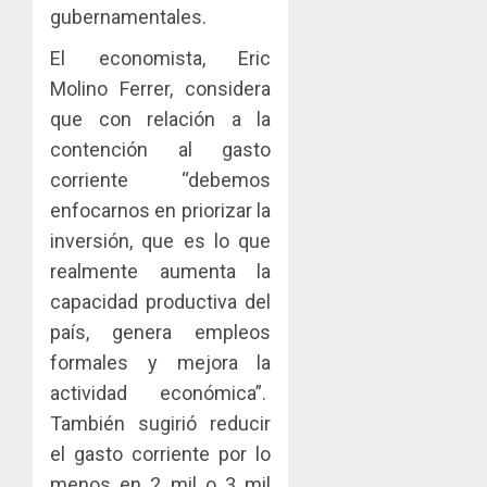
Zona
y
gubernamentales.
Libre
las
ACOBIR
El economista, Eric
de
capacid
recono
Colon
científi
decisió
Molino Ferrer, considera
de
del
que con relación a la
JULIO
Panamá
Gobier
2
29,
contención al gasto
para
2026
Naciona
corriente “debemos
enfrent
de
0
la
eliminar
MIDA
enfocarnos en priorizar la
tubercu
el
desplie
inversión, que es lo que
resiste
ITBI
accione
realmente aumenta la
para
y
AGOSTO
capacidad productiva del
facilitar
elabora
3
5, 2026
el
proyect
país, genera empleos
0
acceso
hídricos
formales y mejora la
a
y
La
actividad económica”.
la
de
Cosech
viviend
También sugirió reducir
infraes
2026,
y
para
el
el gasto corriente por lo
dinamiz
enfrent
café
4
menos en 2 mil o 3 mil