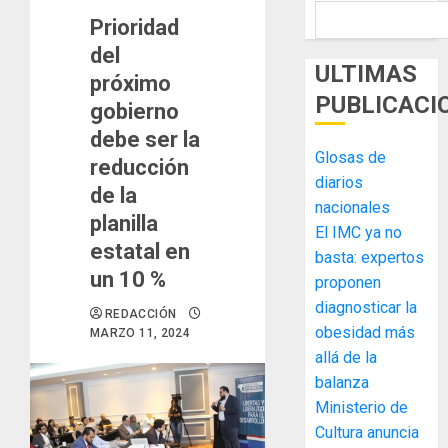
Prioridad
del
ULTIMAS
próximo
PUBLICACI
gobierno
debe ser la
Glosas de
reducción
diarios
de la
nacionales
planilla
El IMC ya no
estatal en
basta: expertos
un 10 %
proponen
diagnosticar la
REDACCIÓN
obesidad más
MARZO 11, 2024
allá de la
balanza
Ministerio de
MIDA
Cultura anuncia
desplie