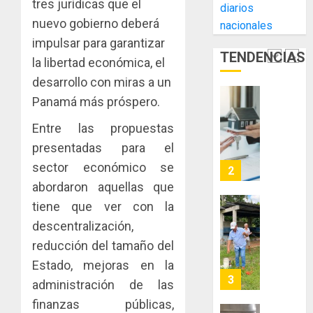
tres jurídicas que el
AGOSTO
diarios
Cámara
Indicasa
3, 2026
nuevo gobierno deberá
nacionales
de
AIP
0
Comerc
impulsar para garantizar
fortale
TENDENCIAS
de
la
la libertad económica, el
1
la
innovac
desarrollo con miras a un
Zona
y
Panamá más próspero.
Libre
las
ACOBIR
de
capacid
recono
Entre las propuestas
Colon
científi
decisió
presentadas para el
de
del
JULIO
Panamá
sector económico se
Gobier
2
29,
para
2026
Naciona
abordaron aquellas que
enfrent
de
0
tiene que ver con la
la
eliminar
MIDA
descentralización,
tubercu
el
desplie
resiste
ITBI
reducción del tamaño del
accione
para
y
Estado, mejoras en la
AGOSTO
facilitar
elabora
3
5, 2026
administración de las
el
proyect
0
finanzas públicas,
acceso
hídricos