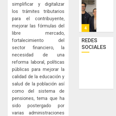
a
y
simplificar y digitalizar
La
la
de
Cosech
los trámites tributarios
viviend
infraes
2026,
para el contribuyente,
y
para
el
mejorar las fórmulas del
dinamiz
enfrent
café
4
el
al
paname
libre mercado,
sector
fenóme
en
REDES
fortalecimiento del
inmobili
de
una
Toma
SOCIALES
sector financiero, la
El
experie
de
AGOSTO
necesidad de una
Niño
de
posesi
3, 2026
arte,
del
reforma laboral, políticas
AGOSTO
0
gastro
nuevo
5
3, 2026
públicas para mejorar la
y
Preside
calidad de la educación y
0
turismo
de
salud de la población así
la
El
AGOSTO
Cámara
Indicasa
como del sistema de
3, 2026
de
AIP
pensiones, tema que ha
0
Comerc
fortale
sido postergado por
de
la
1
varias administraciones
la
innovac