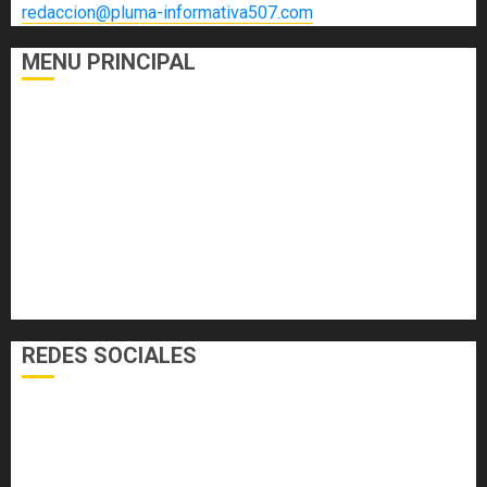
redaccion@pluma-informativa507.com
MENU PRINCIPAL
DEPORTES
ECONOMÍA Y FINANZAS
EL FOGÓN
INTERNACIONALES
NACIONALES
SALUD
TECNOLOGÍA
VARIEDADES
REDES SOCIALES