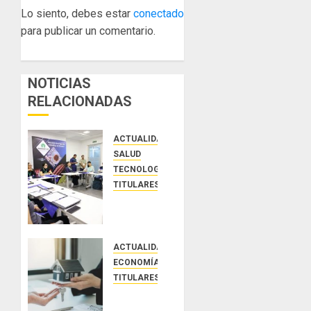
Lo siento, debes estar
conectado
para publicar un comentario.
NOTICIAS
RELACIONADAS
ACTUALIDAD
SALUD
TECNOLOGÍA
TITULARES
El
Indicasat-
AIP
fortalece
ACTUALIDAD
la
ECONOMÍA Y FINANZAS
innovación
TITULARES
y las
ACOBIR
capacidades
reconoce