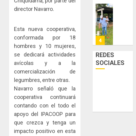
Chiquidama, por parte del
enfrent
de
director Navarro.
la
eliminar
MIDA
tubercu
el
desplie
resiste
ITBI
accione
Esta nueva cooperativa,
para
y
AGOSTO
conformada por 18
facilitar
elabora
4
5, 2026
el
proyect
hombres y 10 mujeres,
0
acceso
hídricos
REDES
se dedicará actividades
a
y
La
SOCIALES
avícolas y a la
la
de
Cosech
comercialización de
viviend
infraes
2026,
y
para
el
legumbres, entre otras.
dinamiz
enfrent
café
5
Navarro señaló que la
el
al
paname
cooperativa continuará
sector
fenóme
en
inmobili
contando con el todo el
de
una
NUEVA
El
experie
JUNTA
apoyo del IPACOOP para
AGOSTO
Niño
de
DIRECT
3, 2026
que crezca y tenga un
arte,
DE
impacto positivo en esta
AGOSTO
0
gastro
CONAL
1
3, 2026