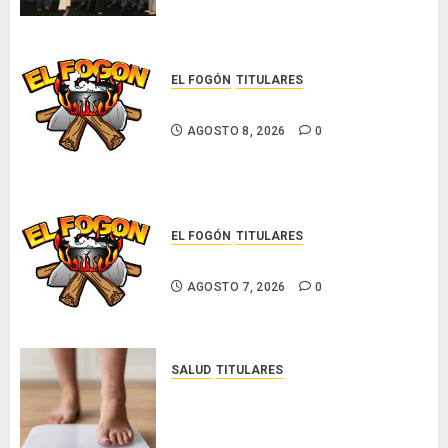
INCIDENCIA TÉCNICA EN EL
MERCADO ASEGURADOR
AGOSTO 8, 2026
0
EL FOGÓN
TITULARES
Glosas de diarios nacionales
AGOSTO 8, 2026
0
EL FOGÓN
TITULARES
Glosas de diarios nacionales
AGOSTO 7, 2026
0
SALUD
TITULARES
El IMC ya no basta: expertos
proponen diagnosticar la
obesidad más allá de la balanza