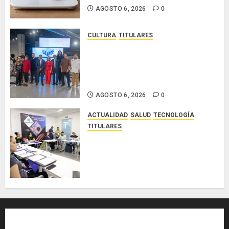
AGOSTO 6, 2026
0
CULTURA
TITULARES
Ministerio de Cultura anuncia a
los ganadores de los concursos
nacionales Roberto Lewis y
Artistas Emergentes 2026
AGOSTO 6, 2026
0
ACTUALIDAD
SALUD
TECNOLOGÍA
TITULARES
El Indicasat-AIP fortalece la
innovación y las capacidades
científicas de Panamá para
enfrentar la tuberculosis
resistente
AGOSTO 5, 2026
0