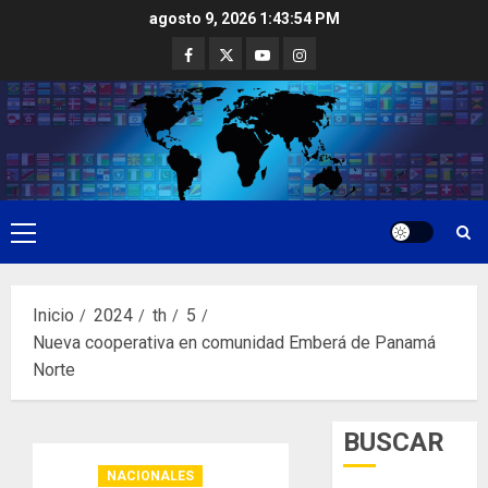
Saltar
agosto 9, 2026
1:43:55 PM
al
Facebook
Twitter
Youtube
Instagram
contenido
Menú
principal
Inicio
2024
th
5
Nueva cooperativa en comunidad Emberá de Panamá
Norte
BUSCAR
NACIONALES