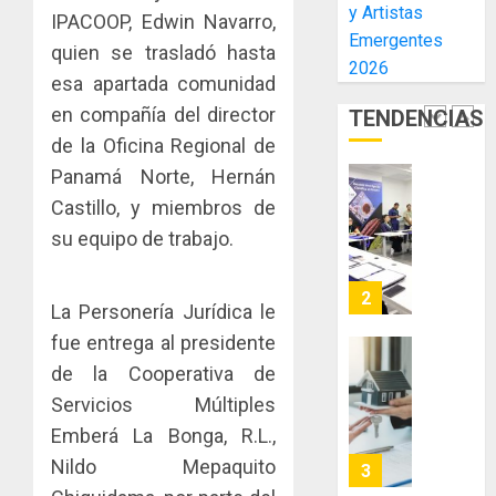
y Artistas
inmobili
de
una
IPACOOP, Edwin Navarro,
NUEVA
Emergentes
El
experie
JUNTA
quien se trasladó hasta
AGOSTO
Niño
2026
de
DIRECT
3, 2026
esa apartada comunidad
arte,
DE
AGOSTO
0
en compañía del director
TENDENCIAS
gastro
CONAL
1
3, 2026
y
IMPULS
de la Oficina Regional de
0
turismo
LA
Panamá Norte, Hernán
CAPACI
El
Castillo, y miembros de
AGOSTO
ÉTICA
Indicasa
3, 2026
su equipo de trabajo.
E
AIP
0
INCIDEN
fortale
TÉCNIC
la
2
La Personería Jurídica le
EN
innovac
EL
y
fue entrega al presidente
MERCA
las
ACOBIR
de la Cooperativa de
ASEGU
capacid
recono
Servicios Múltiples
científi
decisió
AGOSTO
Emberá La Bonga, R.L.,
de
del
8, 2026
Panamá
Gobier
Nildo Mepaquito
3
0
para
Naciona