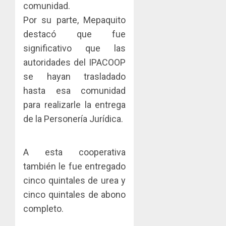
comunidad.
y
IMPULS
0
turismo
LA
Por su parte, Mepaquito
CAPACI
El
destacó que fue
AGOSTO
ÉTICA
Indicasa
3, 2026
significativo que las
E
AIP
0
autoridades del IPACOOP
INCIDEN
fortale
TÉCNIC
la
se hayan trasladado
2
EN
innovac
hasta esa comunidad
EL
y
para realizarle la entrega
MERCA
las
ACOBIR
ASEGU
de la Personería Jurídica.
capacid
recono
científi
decisió
AGOSTO
de
del
8, 2026
A esta cooperativa
Panamá
Gobier
3
0
para
Naciona
también le fue entregado
enfrent
de
cinco quintales de urea y
la
eliminar
MIDA
cinco quintales de abono
tubercu
el
desplie
resiste
completo.
ITBI
accione
para
y