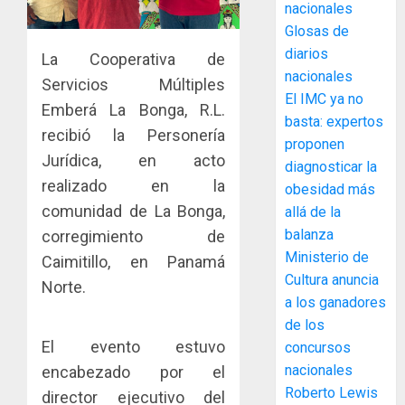
ACOBIR
nacionales
recono
Glosas de
decisió
diarios
La Cooperativa de
del
nacionales
Gobier
Servicios Múltiples
3
El IMC ya no
Naciona
Emberá La Bonga, R.L.
de
basta: expertos
recibió la Personería
eliminar
MIDA
proponen
el
Jurídica, en acto
desplie
diagnosticar la
ITBI
accione
realizado en la
obesidad más
para
y
comunidad de La Bonga,
allá de la
facilitar
elabora
4
balanza
corregimiento de
el
proyect
Ministerio de
acceso
hídricos
Caimitillo, en Panamá
a
Cultura anuncia
y
La
Norte.
la
de
a los ganadores
Cosech
viviend
infraes
2026,
de los
y
para
el
El evento estuvo
concursos
dinamiz
enfrent
café
5
nacionales
encabezado por el
el
al
paname
Roberto Lewis
director ejecutivo del
sector
fenóme
en