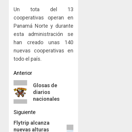
AGOSTO
facilitar
elabora
4
5, 2026
Un tota del 13
el
proyect
0
acceso
hídricos
cooperativas operan en
a
y
La
Panamá Norte y durante
la
de
Cosech
esta administración se
viviend
infraes
2026,
y
han creado unas 140
para
el
dinamiz
enfrent
café
nuevas cooperativas en
5
el
al
paname
todo el país.
sector
fenóme
en
inmobili
de
una
Navegación
Anterior
El
experie
AGOSTO
Niño
de
de
Entrada
3, 2026
Glosas de
arte,
diarios
anterior:
AGOSTO
0
gastro
entradas
3, 2026
nacionales
y
0
turismo
Siguiente
AGOSTO
Flytrip alcanza
Siguiente
3, 2026
nuevas alturas
entrada: