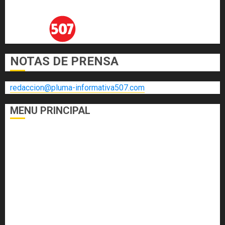
NOTAS DE PRENSA
redaccion@pluma-informativa507.com
MENU PRINCIPAL
DEPORTES
ECONOMÍA Y FINANZAS
EL FOGÓN
INTERNACIONALES
NACIONALES
SALUD
TECNOLOGÍA
VARIEDADES