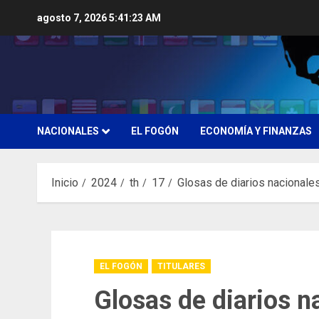
Saltar
agosto 7, 2026
5:41:24 AM
al
contenido
NACIONALES
EL FOGÓN
ECONOMÍA Y FINANZAS
Inicio
2024
th
17
Glosas de diarios nacionale
EL FOGÓN
TITULARES
Glosas de diarios n