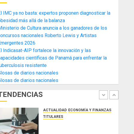
4
AGOSTO 3, 2026
0
l IMC ya no basta: expertos proponen diagnosticar la
ACTUALIDAD
ECONOMÍA Y FINANZAS
besidad más allá de la balanza
TITULARES
inisterio de Cultura anuncia a los ganadores de los
Toma de posesión del nuevo
oncursos nacionales Roberto Lewis y Artistas
Presidente de la Cámara de
Emergentes 2026
Comercio de la Zona Libre de
l Indicasat-AIP fortalece la innovación y las
Colon
5
apacidades científicas de Panamá para enfrentar la
JULIO 29, 2026
0
ACTUALIDAD
SALUD
TECNOLOGÍA
uberculosis resistente
TITULARES
losas de diarios nacionales
El Indicasat-AIP fortalece la
losas de diarios nacionales
innovación y las capacidades
científicas de Panamá para
TENDENCIAS
enfrentar la tuberculosis
1
resistente
ACTUALIDAD
ECONOMÍA Y FINANZAS
AGOSTO 5, 2026
0
TITULARES
ACOBIR reconoce decisión del
Gobierno Nacional de eliminar el