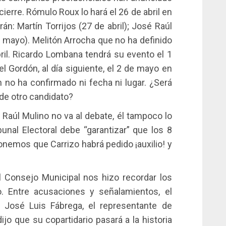
ierre. Rómulo Roux lo hará el 26 de abril en
rán: Martín Torrijos (27 de abril); José Raúl
de mayo). Melitón Arrocha que no ha definido
abril. Ricardo Lombana tendrá su evento el 1
l Gordón, al día siguiente, el 2 de mayo en
ún no ha confirmado ni fecha ni lugar. ¿Será
 de otro candidato?
Raúl Mulino no va al debate, él tampoco lo
ibunal Electoral debe “garantizar” que los 8
onemos que Carrizo habrá pedido ¡auxilio! y
 Consejo Municipal nos hizo recordar los
o. Entre acusaciones y señalamientos, el
e José Luis Fábrega, el representante de
jo que su copartidario pasará a la historia