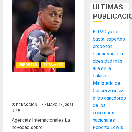
ULTIMAS
PUBLICACI
El IMC ya no
basta: expertos
proponen
diagnosticar la
obesidad más
DEPORTES
TITULARES
allá de la
balanza
Ministerio de
El futuro de Mbappé está
escrito: Tebas confirmó que
Cultura anuncia
llega a Real Madrid
a los ganadores
de los
REDACCIÓN
MAYO 14, 2024
MIDA
0
concursos
desplie
Agencias Internacionales La
nacionales
accione
novedad sobre
Roberto Lewis
y