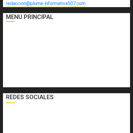
redaccion@pluma-informativa507.com
MENU PRINCIPAL
DEPORTES
ECONOMÍA Y FINANZAS
EL FOGÓN
INTERNACIONALES
NACIONALES
SALUD
TECNOLOGÍA
VARIEDADES
REDES SOCIALES