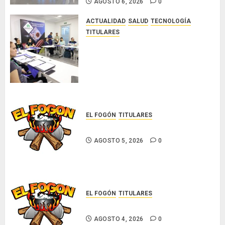
AGOSTO 6, 2026
0
0
ACTUALIDAD
SALUD
TECNOLOGÍA
TITULARES
El Indicasat-AIP fortalece la
innovación y las capacidades
científicas de Panamá para
enfrentar la tuberculosis
resistente
AGOSTO 5, 2026
0
EL FOGÓN
TITULARES
Glosas de diarios nacionales
AGOSTO 5, 2026
0
EL FOGÓN
TITULARES
Glosas de diarios nacionales
AGOSTO 4, 2026
0