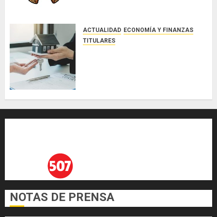
ACTUALIDAD
ECONOMÍA Y FINANZAS
TITULARES
ACOBIR reconoce decisión del
Gobierno Nacional de eliminar el
ITBI para facilitar el acceso a la
vivienda y dinamizar el sector
inmobiliario
AGOSTO 3, 2026
0
NOTAS DE PRENSA