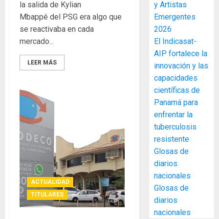
la salida de Kylian
y Artistas
elabora
3
Mbappé del PSG era algo que
Emergentes
proyect
hídricos
se reactivaba en cada
2026
y
La
mercado...
El Indicasat-
de
Cosech
AIP fortalece la
infraes
2026,
LEER MÁS
innovación y las
para
el
capacidades
enfrent
café
4
científicas de
al
paname
Panamá para
fenóme
en
de
enfrentar la
una
Toma
El
experie
tuberculosis
de
Niño
de
posesi
resistente
arte,
del
Glosas de
AGOSTO
gastro
nuevo
5
3, 2026
diarios
y
Preside
nacionales
0
turismo
de
ACTUALIDAD
Glosas de
la
El
TITULARES
AGOSTO
diarios
Cámara
Indicasa
3, 2026
nacionales
de
AIP