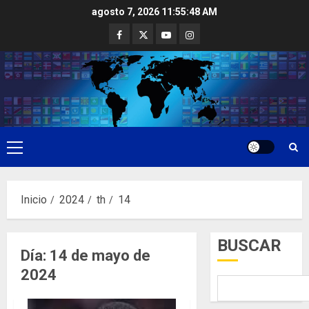
Saltar
agosto 7, 2026
11:55:48 AM
al
Facebook
Twitter
Youtube
Instagram
contenido
Menú
principal
Inicio
2024
th
14
BUSCAR
Día:
14 de mayo de
2024