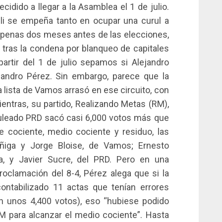
cidido a llegar a la Asamblea el 1 de julio.
li se empeña tanto en ocupar una curul a
apenas dos meses antes de las elecciones,
o tras la condena por blanqueo de capitales
rtir del 1 de julio sepamos si Alejandro
ejandro Pérez. Sin embargo, parece que la
la lista de Vamos arrasó en ese circuito, con
entras, su partido, Realizando Metas (RM),
puleado PRD sacó casi 6,000 votos más que
 cociente, medio cociente y residuo, las
ñiga y Jorge Bloise, de Vamos; Ernesto
 y Javier Sucre, del PRD. Pero en una
oclamación del 8-4, Pérez alega que si la
contabilizado 11 actas que tenían errores
an unos 4,400 votos), eso “hubiese podido
RM para alcanzar el medio cociente”. Hasta