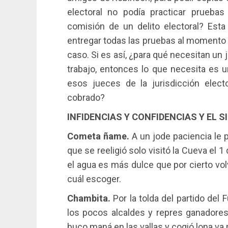
electoral no podía practicar pruebas
comisión de un delito electoral? Est
entregar todas las pruebas al momento 
caso. Si es así, ¿para qué necesitan un
trabajo, entonces lo que necesita es u
esos jueces de la jurisdicción elec
cobrado?
INFIDENCIAS Y CONFIDENCIAS Y EL S
Cometa ñame.
A un jode paciencia le 
que se reeligió solo visitó la Cueva el 1
el agua es más dulce que por cierto vo
cuál escoger.
Chambita.
Por la tolda del partido del 
los pocos alcaldes y repres ganadores
buco maná en las vallas y cogió lona va 