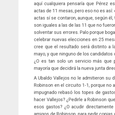
aquí cualquiera pensaría que Pérez e
actas de 11 mesas, pero eso no es así
actas sí se contaron, aunque, según él
son iguales a las de las 11 que no fue
solventar sus errores. Palo porque boga
celebrar nuevas elecciones en 25 mesas
cree que el resultado será distinto a 
mayo, y que ninguno de los candidatos q
¿O es tan solo un servicio más que pr
mayoría que decidirá la nueva junta dir
A Ubaldo Vallejos no le admitieron su 
Robinson en el circuito 1-1, porque no 
impugnado rebasó los topes de gasto
hacer Vallejos? ¿Pedirle a Robinson qu
esos gastos? ¿O acudir directamente
amigos de Robinson, para pedir copias 