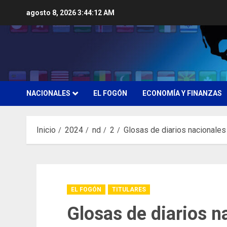
Saltar
agosto 8, 2026
3:44:13 AM
al
contenido
NACIONALES
EL FOGÓN
ECONOMÍA Y FINANZAS
Inicio
2024
nd
2
Glosas de diarios nacionales
EL FOGÓN
TITULARES
Glosas de diarios n