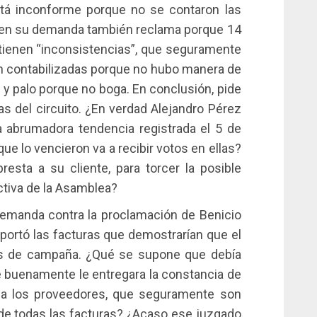
stá inconforme porque no se contaron las
: en su demanda también reclama porque 14
, tienen “inconsistencias”, que seguramente
ron contabilizadas porque no hubo manera de
 y palo porque no boga. En conclusión, pide
 del circuito. ¿En verdad Alejandro Pérez
la abrumadora tendencia registrada el 5 de
ue lo vencieron va a recibir votos en ellas?
esta a su cliente, para torcer la posible
ectiva de la Asamblea?
demanda contra la proclamación de Benicio
aportó las facturas que demostrarían que el
s de campaña. ¿Qué se supone que debía
e buenamente le entregara la constancia de
 a los proveedores, que seguramente son
de todas las facturas? ¿Acaso ese juzgado