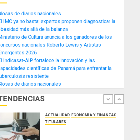
4
AGOSTO 3, 2026
0
losas de diarios nacionales
ACTUALIDAD
ECONOMÍA Y FINANZAS
l IMC ya no basta: expertos proponen diagnosticar la
TITULARES
besidad más allá de la balanza
Toma de posesión del nuevo
inisterio de Cultura anuncia a los ganadores de los
Presidente de la Cámara de
oncursos nacionales Roberto Lewis y Artistas
Comercio de la Zona Libre de
Emergentes 2026
Colon
5
l Indicasat-AIP fortalece la innovación y las
JULIO 29, 2026
0
ACTUALIDAD
SALUD
TECNOLOGÍA
apacidades científicas de Panamá para enfrentar la
TITULARES
uberculosis resistente
El Indicasat-AIP fortalece la
losas de diarios nacionales
innovación y las capacidades
científicas de Panamá para
TENDENCIAS
enfrentar la tuberculosis
1
resistente
ACTUALIDAD
ECONOMÍA Y FINANZAS
AGOSTO 5, 2026
0
TITULARES
ACOBIR reconoce decisión del
Gobierno Nacional de eliminar el