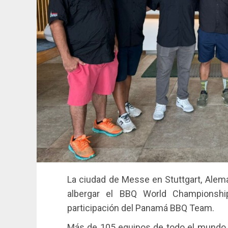
La ciudad de Messe en Stuttgart, Alema
albergar el BBQ World Championsh
participación del Panamá BBQ Team.
Más de 105 equipos de todo el mundo se