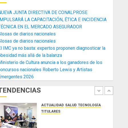
4
AGOSTO 3, 2026
0
NUEVA JUNTA DIRECTIVA DE CONALPROSE
ACTUALIDAD
FARÁNDULA
TITULARES
IMPULSARÁ LA CAPACITACIÓN, ÉTICA E INCIDENCIA
VARIEDADES
TÉCNICA EN EL MERCADO ASEGURADOR
La Cosecha 2026, el café
losas de diarios nacionales
panameño en una experiencia de
losas de diarios nacionales
arte, gastronomía y turismo
l IMC ya no basta: expertos proponen diagnosticar la
5
AGOSTO 3, 2026
0
besidad más allá de la balanza
ACTUALIDAD
ECONOMÍA Y FINANZAS
inisterio de Cultura anuncia a los ganadores de los
TITULARES
oncursos nacionales Roberto Lewis y Artistas
NUEVA JUNTA DIRECTIVA DE
Emergentes 2026
CONALPROSE IMPULSARÁ LA
CAPACITACIÓN, ÉTICA E
TENDENCIAS
INCIDENCIA TÉCNICA EN EL
1
MERCADO ASEGURADOR
ACTUALIDAD
SALUD
TECNOLOGÍA
AGOSTO 8, 2026
0
TITULARES
El Indicasat-AIP fortalece la
innovación y las capacidades