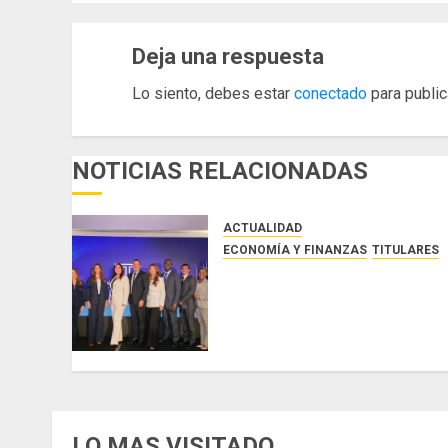
Deja una respuesta
Lo siento, debes estar
conectado
para public
NOTICIAS RELACIONADAS
ACTUALIDAD
ECONOMÍA Y FINANZAS
TITULARES
NUEVA JUNTA DIRECTIVA DE
CONALPROSE IMPULSARÁ LA
CAPACITACIÓN, ÉTICA E
INCIDENCIA TÉCNICA EN EL
MERCADO ASEGURADOR
AGOSTO 8, 2026
0
LO MAS VISITADO