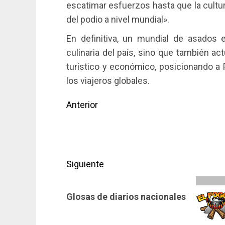
escatimar esfuerzos hasta que la cultu
del podio a nivel mundial».
En definitiva, un mundial de asados 
culinaria del país, sino que también a
turístico y económico, posicionando a
los viajeros globales.
Navegación
Anterior
de
Entrada
anterior:
entradas
Siguiente
Siguiente
Glosas de diarios nacionales
entrada: