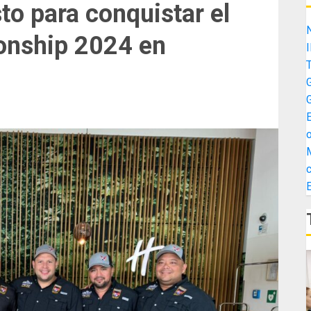
to para conquistar el
nship 2024 en
G
G
E
o
M
c