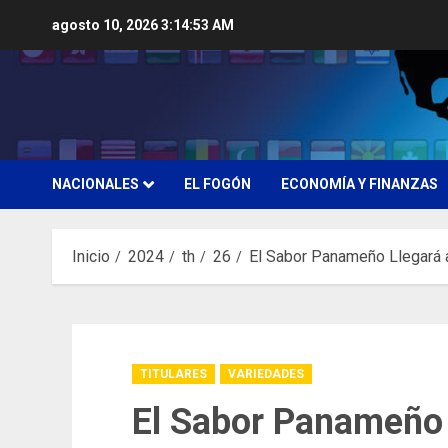
Saltar
agosto 10, 2026
3:14:54 AM
al
contenido
NACIONALES
EL FOGÓN
ECONOMÍA Y FINANZAS
Inicio
2024
th
26
El Sabor Panameño Llegará 
TITULARES
VARIEDADES
El Sabor Panameño 