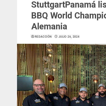
StuttgartPanamá lis
BBQ World Champio
Alemania
REDACCIÓN
JULIO 26, 2024