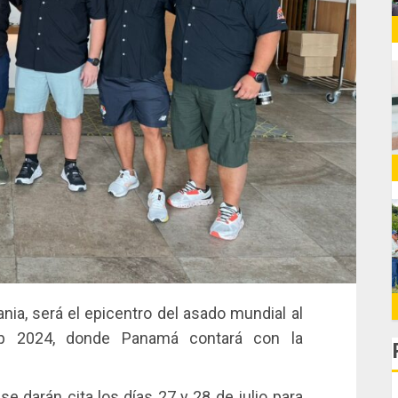
nia, será el epicentro del asado mundial al
ip 2024, donde Panamá contará con la
 darán cita los días 27 y 28 de julio para