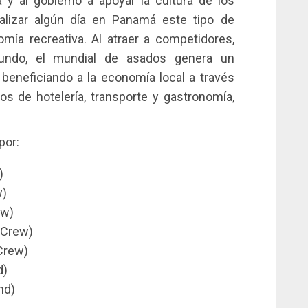
y al gobierno a apoyar la cultura de los
alizar algún día en Panamá este tipo de
ía recreativa. Al atraer a competidores,
undo, el mundial de asados genera un
, beneficiando a la economía local a través
s de hotelería, transporte y gastronomía,
por:
)
w)
ew)
 Crew)
Crew)
d)
nd)