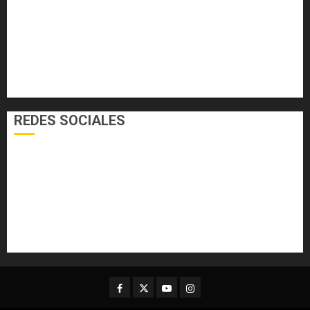
EL FOGÓN
INTERNACIONALES
NACIONALES
SALUD
TECNOLOGÍA
VARIEDADES
REDES SOCIALES
Facebook
Twitter
Youtube
Instagram