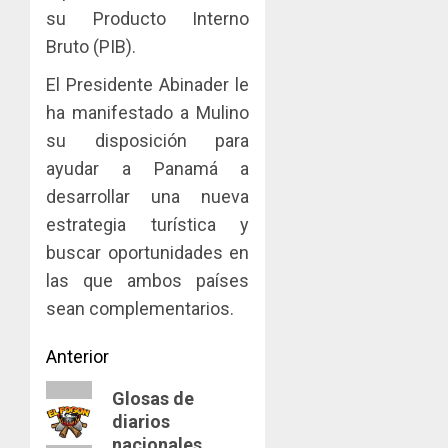
AGOSTO
de
del
su Producto Interno
8, 2026
Panamá
Gobier
3
Bruto (PIB).
0
para
Naciona
enfrent
de
El Presidente Abinader le
la
eliminar
MIDA
ha manifestado a Mulino
tubercu
el
desplie
su disposición para
resiste
ITBI
accione
ayudar a Panamá a
para
y
AGOSTO
facilitar
elabora
desarrollar una nueva
4
5, 2026
el
proyect
estrategia turística y
0
acceso
hídricos
buscar oportunidades en
a
y
La
la
las que ambos países
de
Cosech
viviend
infraes
2026,
sean complementarios.
y
para
el
dinamiz
enfrent
café
Navegación
5
Anterior
el
al
paname
sector
fenóme
de
Entrada
en
Glosas de
inmobili
de
una
diarios
anterior:
entradas
El
experie
nacionales