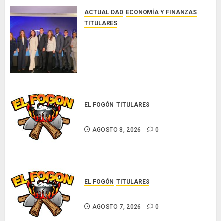
8, 2026
ACTUALIDAD
ECONOMÍA Y FINANZAS
0
TITULARES
NUEVA JUNTA DIRECTIVA DE
CONALPROSE IMPULSARÁ LA
CAPACITACIÓN, ÉTICA E
INCIDENCIA TÉCNICA EN EL
MERCADO ASEGURADOR
AGOSTO 8, 2026
0
EL FOGÓN
TITULARES
Glosas de diarios nacionales
AGOSTO 8, 2026
0
EL FOGÓN
TITULARES
Glosas de diarios nacionales
AGOSTO 7, 2026
0