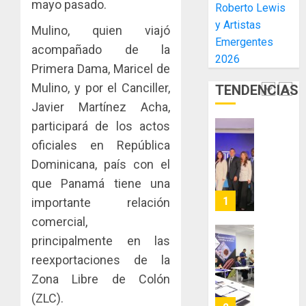
mayo pasado.
Roberto Lewis
acceso
hídricos
y Artistas
a
y
Mulino, quien viajó
La
Emergentes
la
de
Cosech
acompañado de la
viviend
2026
infraes
2026,
Primera Dama, Maricel de
y
para
el
Mulino, y por el Canciller,
TENDENCIAS
dinamiz
enfrent
café
5
el
al
paname
Javier Martínez Acha,
sector
fenóme
en
participará de los actos
inmobili
de
una
NUEVA
oficiales en República
El
experie
JUNTA
AGOSTO
Dominicana, país con el
Niño
de
DIRECT
3, 2026
arte,
DE
que Panamá tiene una
AGOSTO
0
gastro
CONAL
1
3, 2026
importante relación
y
IMPULS
comercial,
0
turismo
LA
principalmente en las
CAPACI
El
AGOSTO
ÉTICA
Indicasa
reexportaciones de la
3, 2026
E
AIP
Zona Libre de Colón
0
INCIDEN
fortale
(ZLC).
TÉCNIC
la