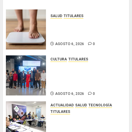
SALUD
TITULARES
El IMC ya no basta: expertos
proponen diagnosticar la
obesidad más allá de la balanza
AGOSTO 6, 2026
0
CULTURA
TITULARES
Ministerio de Cultura anuncia a
los ganadores de los concursos
nacionales Roberto Lewis y
Artistas Emergentes 2026
AGOSTO 6, 2026
0
ACTUALIDAD
SALUD
TECNOLOGÍA
TITULARES
El Indicasat-AIP fortalece la
innovación y las capacidades
científicas de Panamá para