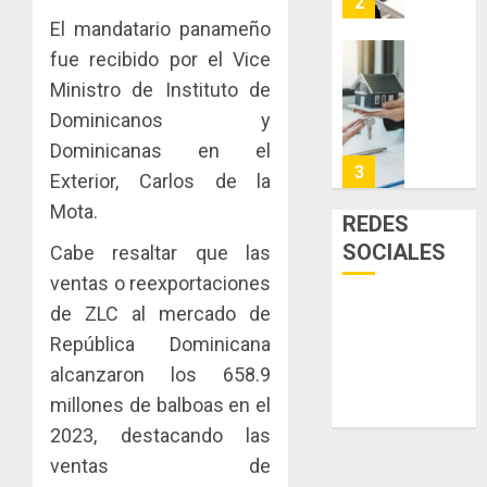
2
EN
innovac
El mandatario panameño
EL
y
fue recibido por el Vice
MERCA
las
ACOBIR
Ministro de Instituto de
ASEGU
capacid
recono
científi
decisió
Dominicanos y
AGOSTO
de
del
8, 2026
Dominicanas en el
Panamá
Gobier
3
Exterior, Carlos de la
0
para
Naciona
Mota.
enfrent
de
REDES
la
eliminar
MIDA
SOCIALES
Cabe resaltar que las
tubercu
el
desplie
ventas o reexportaciones
resiste
ITBI
accione
para
y
de ZLC al mercado de
AGOSTO
facilitar
elabora
4
5, 2026
República Dominicana
el
proyect
alcanzaron los 658.9
0
acceso
hídricos
millones de balboas en el
a
y
La
la
de
Cosech
2023, destacando las
viviend
infraes
2026,
ventas de
y
para
el