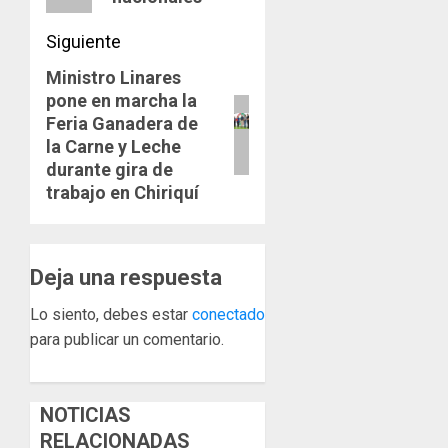
AGOSTO
Niño
de
3, 2026
arte,
Siguiente
AGOSTO
0
gastro
3, 2026
Ministro Linares
y
Siguiente
0
turismo
pone en marcha la
entrada:
Feria Ganadera de
AGOSTO
la Carne y Leche
3, 2026
durante gira de
0
trabajo en Chiriquí
Deja una respuesta
Lo siento, debes estar
conectado
para publicar un comentario.
NOTICIAS
RELACIONADAS