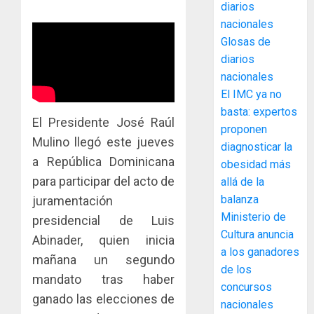
diarios
nacionales
Glosas de
diarios
nacionales
El IMC ya no
basta: expertos
El Presidente José Raúl
ACOBIR
proponen
Mulino llegó este jueves
recono
diagnosticar la
decisió
a República Dominicana
obesidad más
del
para participar del acto de
allá de la
Gobier
3
balanza
juramentación
Naciona
Ministerio de
de
presidencial de Luis
Cultura anuncia
eliminar
MIDA
Abinader, quien inicia
el
a los ganadores
desplie
mañana un segundo
ITBI
accione
de los
mandato tras haber
para
y
concursos
facilitar
elabora
ganado las elecciones de
4
nacionales
el
proyect