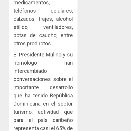
medicamentos,
dinamiz
enfrent
café
5
el
teléfonos celulares,
al
paname
sector
fenóme
en
calzados, trajes, alcohol
inmobili
de
una
NUEVA
etílico, ventiladores,
El
experie
JUNTA
AGOSTO
botas de caucho, entre
Niño
de
DIRECT
3, 2026
otros productos.
arte,
DE
AGOSTO
0
gastro
CONAL
1
3, 2026
El Presidente Mulino y su
y
IMPULS
0
homólogo han
turismo
LA
CAPACI
El
intercambiado
AGOSTO
ÉTICA
Indicasa
3, 2026
conversaciones sobre el
E
AIP
importante desarrollo
0
INCIDEN
fortale
que ha tenido República
TÉCNIC
la
2
EN
innovac
Dominicana en el sector
EL
y
turismo, actividad que
MERCA
las
ACOBIR
para el país caribeño
ASEGU
capacid
recono
representa casi el 65% de
científi
decisió