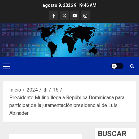
Saltar
agosto 9, 2026
9:19:47 AM
al
Facebook
Twitter
Youtube
Instagram
contenido
Menú
principal
Inicio
2024
th
15
Presidente Mulino llega a República Dominicana para
participar de la juramentación presidencial de Luis
Abinader
BUSCAR