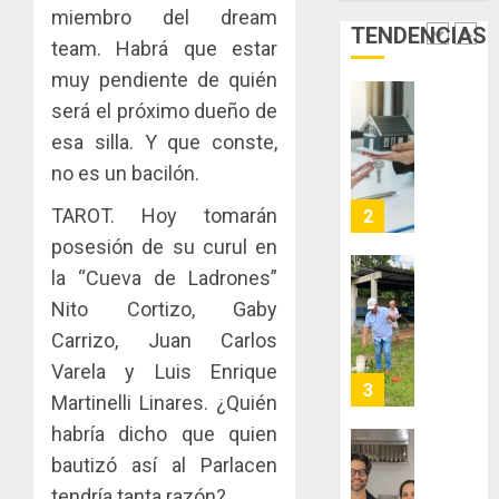
de
del
miembro del dream
JULIO
TENDENCIAS
Panamá
Gobier
2
29,
team. Habrá que estar
para
2026
Naciona
muy pendiente de quién
enfrent
de
0
la
será el próximo dueño de
eliminar
MIDA
tubercu
el
desplie
esa silla. Y que conste,
resiste
ITBI
accione
no es un bacilón.
para
y
AGOSTO
facilitar
elabora
TAROT. Hoy tomarán
3
5, 2026
el
proyect
posesión de su curul en
0
acceso
hídricos
la “Cueva de Ladrones”
a
y
La
la
Nito Cortizo, Gaby
de
Cosech
viviend
infraes
2026,
Carrizo, Juan Carlos
y
para
el
Varela y Luis Enrique
dinamiz
enfrent
café
4
Martinelli Linares. ¿Quién
el
al
paname
sector
fenóme
habría dicho que quien
en
inmobili
de
una
Toma
bautizó así al Parlacen
El
experie
de
tendría tanta razón?
AGOSTO