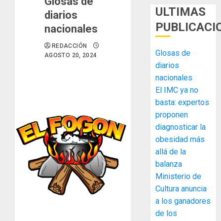
Glosas de
ULTIMAS
diarios
PUBLICACI
nacionales
REDACCIÓN
Glosas de
AGOSTO 20, 2024
diarios
nacionales
El IMC ya no
basta: expertos
MIDA
proponen
desplie
diagnosticar la
accione
obesidad más
y
elabora
allá de la
3
proyect
balanza
hídricos
Ministerio de
y
La
Cultura anuncia
de
Cosech
a los ganadores
infraes
2026,
de los
para
el