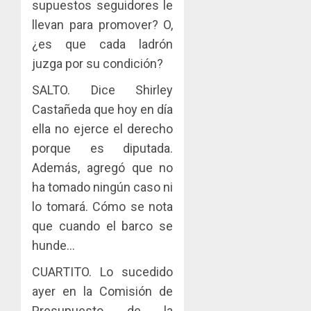
tubercu
el
supuestos seguidores le
desplie
resiste
ITBI
accione
llevan para promover? O,
para
y
¿es que cada ladrón
AGOSTO
facilitar
elabora
3
5, 2026
juzga por su condición?
el
proyect
0
acceso
hídricos
SALTO. Dice Shirley
a
y
La
Castañeda que hoy en día
la
de
Cosech
viviend
infraes
ella no ejerce el derecho
2026,
y
para
el
porque es diputada.
dinamiz
enfrent
café
4
Además, agregó que no
el
al
paname
ha tomado ningún caso ni
sector
fenóme
en
inmobili
de
una
lo tomará. Cómo se nota
Toma
El
experie
de
que cuando el barco se
AGOSTO
Niño
de
posesi
3, 2026
hunde…
arte,
del
AGOSTO
0
gastro
nuevo
CUARTITO. Lo sucedido
5
3, 2026
y
Preside
ayer en la Comisión de
0
turismo
de
Presupuesto de la