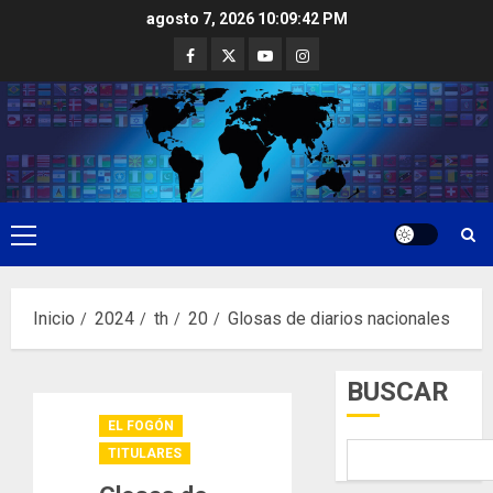
Saltar
agosto 7, 2026
10:09:43 PM
al
Facebook
Twitter
Youtube
Instagram
contenido
Menú
principal
Inicio
2024
th
20
Glosas de diarios nacionales
BUSCAR
EL FOGÓN
TITULARES