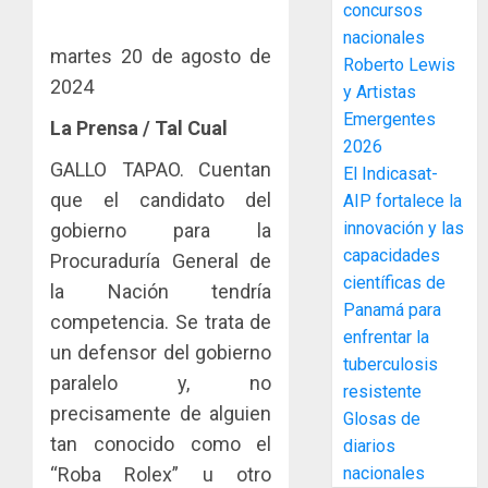
concursos
enfrent
café
4
al
nacionales
paname
martes 20 de agosto de
fenóme
en
Roberto Lewis
de
2024
una
Toma
y Artistas
El
experie
de
Emergentes
La Prensa / Tal Cual
Niño
de
posesi
2026
arte,
del
GALLO TAPAO. Cuentan
El Indicasat-
AGOSTO
gastro
nuevo
5
3, 2026
que el candidato del
AIP fortalece la
y
Preside
0
innovación y las
gobierno para la
turismo
de
capacidades
la
El
Procuraduría General de
AGOSTO
Cámara
científicas de
Indicasa
3, 2026
la Nación tendría
de
AIP
Panamá para
competencia. Se trata de
0
Comerc
fortale
enfrentar la
un defensor del gobierno
de
la
1
tuberculosis
la
innovac
paralelo y, no
resistente
Zona
y
precisamente de alguien
Glosas de
Libre
las
ACOBIR
tan conocido como el
diarios
de
capacid
recono
Colon
“Roba Rolex” u otro
nacionales
científi
decisió