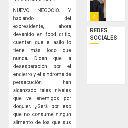
Niño
de
posesi
3, 2026
arte,
del
NUEVO NEGOCIO. Y
AGOSTO
0
gastro
nuevo
5
3, 2026
hablando del
y
Preside
expresidente, ahora
0
turismo
de
REDES
devenido en food critic,
la
El
SOCIALES
AGOSTO
Cámara
Indicasa
cuentan que el asilo lo
3, 2026
de
AIP
tiene más loco que
0
Comerc
fortale
nunca. Dicen que la
de
la
1
la
desesperación por el
innovac
Zona
y
encierro y el síndrome de
Libre
las
ACOBIR
persecución han
de
capacid
recono
alcanzado tales niveles
Colon
científi
decisió
de
que ve enemigos por
del
JULIO
Panamá
Gobier
doquier. ¿Será por eso
2
29,
para
2026
Naciona
que no consume ningún
enfrent
de
0
alimento de los que sus
la
eliminar
MIDA