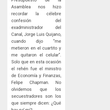
la
AGOSTO
Cámara
Asamblea nos hizo
3, 2026
de
recordar la célebre
0
Comerc
confesión del
de
exadministrador del
la
Zona
Canal, Jorge Luis Quijano,
Libre
cuando dijo “me
de
metieron en el cuartito y
Colon
me quitaron el celular”.
JULIO
Solo que en esta ocasión
29,
2026
el rehén fue el ministro
0
de Economía y Finanzas,
Felipe Chapman. No
olvidemos que los
secuestradores son los
que siempre dicen: ¿Qué
hay pa’ mí?