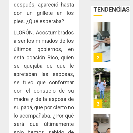
de
del
después, apareció hasta
JULIO
TENDENCIAS
Panamá
Gobier
2
29,
con un grillete en los
para
2026
Naciona
pies. ¿Qué esperaba?
enfrent
de
0
la
eliminar
MIDA
LLORÓN. Acostumbrados
tubercu
el
desplie
a ser los mimados de los
resiste
ITBI
accione
últimos gobiernos, en
para
y
AGOSTO
facilitar
elabora
esta ocasión Rico, quien
3
5, 2026
el
proyect
se quejaba de que le
0
acceso
hídricos
apretaban las esposas,
a
y
La
la
se tuvo que conformar
de
Cosech
viviend
infraes
2026,
con el consuelo de su
y
para
el
madre y de la esposa de
dinamiz
enfrent
café
4
su papá, que por cierto no
el
al
paname
sector
fenóme
lo acompañaba. ¿Por qué
en
inmobili
de
una
Toma
será que últimamente
El
experie
de
solo hemos sabido de
AGOSTO