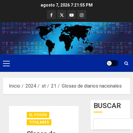
Saltar
agosto 7, 2026
7:21:56 PM
al
Facebook
Twitter
Youtube
Instagram
contenido
Menú
principal
Inicio
2024
st
21
Glosas de diarios nacionales
BUSCAR
EL FOGÓN
TITULARES