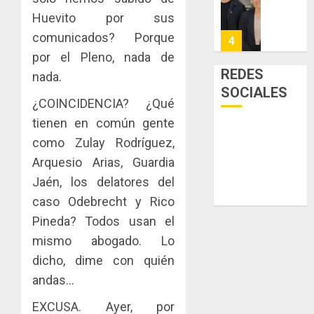
Niño
de
posesi
3, 2026
Huevito por sus
arte,
del
AGOSTO
0
gastro
comunicados? Porque
nuevo
5
3, 2026
y
Preside
por el Pleno, nada de
0
turismo
de
REDES
nada.
la
El
SOCIALES
AGOSTO
Cámara
Indicasa
¿COINCIDENCIA? ¿Qué
3, 2026
de
AIP
tienen en común gente
0
Comerc
fortale
como Zulay Rodríguez,
de
la
1
la
Arquesio Arias, Guardia
innovac
Zona
y
Jaén, los delatores del
Libre
las
ACOBIR
caso Odebrecht y Rico
de
capacid
recono
Pineda? Todos usan el
Colon
científi
decisió
de
mismo abogado. Lo
del
JULIO
Panamá
Gobier
dicho, dime con quién
2
29,
para
2026
Naciona
andas…
enfrent
de
0
la
eliminar
MIDA
EXCUSA. Ayer, por