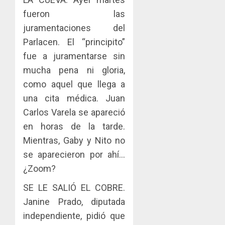
la
AGOSTO
Cámara
fueron las
3, 2026
de
juramentaciones del
0
Comerc
Parlacen. El “principito”
de
fue a juramentarse sin
la
Zona
mucha pena ni gloria,
Libre
como aquel que llega a
de
una cita médica. Juan
Colon
Carlos Varela se apareció
JULIO
en horas de la tarde.
29,
2026
Mientras, Gaby y Nito no
0
se aparecieron por ahí…
¿Zoom?
SE LE SALIÓ EL COBRE.
Janine Prado, diputada
independiente, pidió que