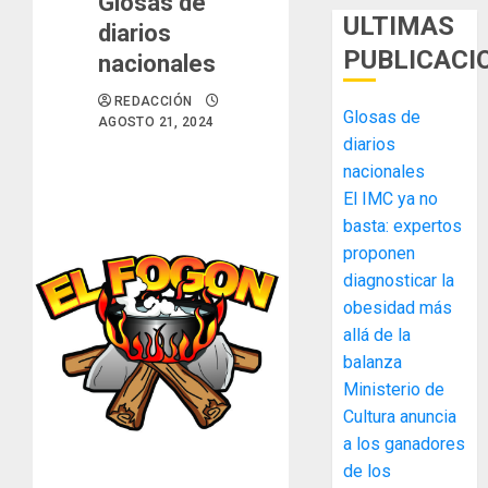
Glosas de
ULTIMAS
diarios
PUBLICACI
nacionales
REDACCIÓN
Glosas de
AGOSTO 21, 2024
diarios
nacionales
El IMC ya no
basta: expertos
MIDA
proponen
desplie
diagnosticar la
accione
obesidad más
y
elabora
allá de la
3
proyect
balanza
hídricos
Ministerio de
y
La
Cultura anuncia
de
Cosech
a los ganadores
infraes
2026,
de los
para
el