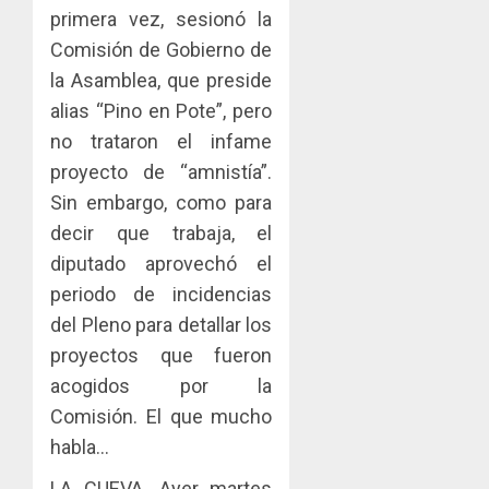
tubercu
el
desplie
primera vez, sesionó la
resiste
ITBI
accione
Comisión de Gobierno de
para
y
AGOSTO
facilitar
la Asamblea, que preside
elabora
3
5, 2026
el
proyect
alias “Pino en Pote”, pero
0
acceso
hídricos
no trataron el infame
a
y
La
proyecto de “amnistía”.
la
de
Cosech
viviend
infraes
Sin embargo, como para
2026,
y
para
el
decir que trabaja, el
dinamiz
enfrent
café
4
diputado aprovechó el
el
al
paname
periodo de incidencias
sector
fenóme
en
inmobili
de
una
del Pleno para detallar los
Toma
El
experie
de
proyectos que fueron
AGOSTO
Niño
de
posesi
3, 2026
acogidos por la
arte,
del
AGOSTO
0
Comisión. El que mucho
gastro
nuevo
5
3, 2026
y
Preside
habla…
0
turismo
de
LA CUEVA. Ayer martes