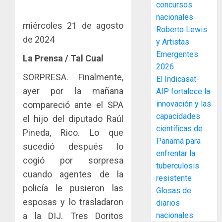
concursos
enfrent
café
4
al
nacionales
paname
miércoles 21 de agosto
fenóme
en
Roberto Lewis
de
de 2024
una
Toma
y Artistas
El
experie
de
Emergentes
La Prensa / Tal Cual
Niño
de
posesi
2026
arte,
del
SORPRESA. Finalmente,
El Indicasat-
AGOSTO
gastro
nuevo
5
3, 2026
ayer por la mañana
AIP fortalece la
y
Preside
0
innovación y las
compareció ante el SPA
turismo
de
capacidades
la
El
el hijo del diputado Raúl
AGOSTO
Cámara
científicas de
Indicasa
3, 2026
Pineda, Rico. Lo que
de
AIP
Panamá para
sucedió después lo
0
Comerc
fortale
enfrentar la
cogió por sorpresa
de
la
1
tuberculosis
la
innovac
cuando agentes de la
resistente
Zona
y
policía le pusieron las
Glosas de
Libre
las
ACOBIR
esposas y lo trasladaron
diarios
de
capacid
recono
Colon
a la DIJ. Tres Doritos
nacionales
científi
decisió