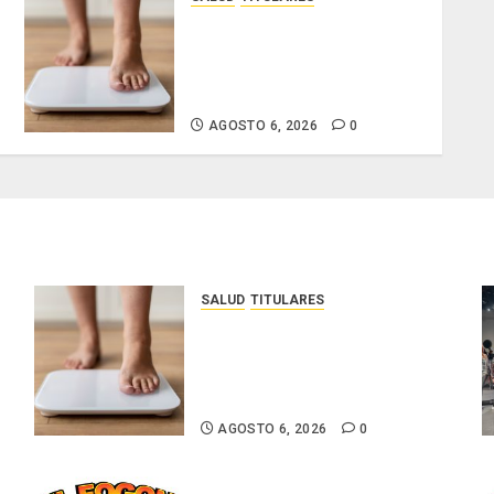
El IMC ya no basta: expertos
proponen diagnosticar la
obesidad más allá de la
balanza
AGOSTO 6, 2026
0
SALUD
TITULARES
El IMC ya no basta: expertos
proponen diagnosticar la
obesidad más allá de la
balanza
AGOSTO 6, 2026
0