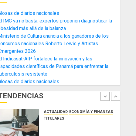
4
AGOSTO 3, 2026
0
losas de diarios nacionales
ACTUALIDAD
ECONOMÍA Y FINANZAS
l IMC ya no basta: expertos proponen diagnosticar la
TITULARES
besidad más allá de la balanza
Toma de posesión del nuevo
inisterio de Cultura anuncia a los ganadores de los
Presidente de la Cámara de
oncursos nacionales Roberto Lewis y Artistas
Comercio de la Zona Libre de
Emergentes 2026
Colon
5
l Indicasat-AIP fortalece la innovación y las
JULIO 29, 2026
0
ACTUALIDAD
SALUD
TECNOLOGÍA
apacidades científicas de Panamá para enfrentar la
TITULARES
uberculosis resistente
El Indicasat-AIP fortalece la
losas de diarios nacionales
innovación y las capacidades
científicas de Panamá para
TENDENCIAS
enfrentar la tuberculosis
1
resistente
ACTUALIDAD
ECONOMÍA Y FINANZAS
AGOSTO 5, 2026
0
TITULARES
ACOBIR reconoce decisión del
Gobierno Nacional de eliminar el