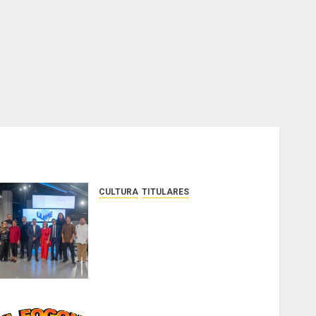
CULTURA
TITULARES
Ministerio de Cultura anuncia a
los ganadores de los
concursos nacionales Roberto
Lewis y Artistas Emergentes
2026
AGOSTO 6, 2026
0