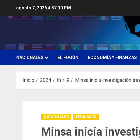
Saltar
agosto 7, 2026
4:57:11 PM
al
contenido
NACIONALES
EL FOGÓN
ECONOMÍA Y FINANZAS
Inicio
2024
th
9
Minsa inicia investigación tr
NACIONALES
TITULARES
Minsa inicia investi