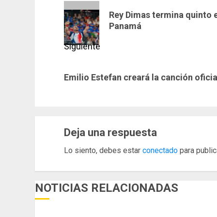
de
Entrada
Rey Dimas termina quinto e
anterior:
entradas
Panamá
Siguiente
Siguiente
Emilio Estefan creará la canción ofici
entrada:
Deja una respuesta
Lo siento, debes estar
conectado
para public
NOTICIAS RELACIONADAS