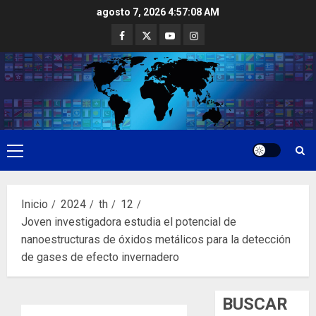
Saltar
agosto 7, 2026
4:57:09 AM
al
Facebook
Twitter
Youtube
Instagram
contenido
Menú
principal
Inicio
2024
th
12
Joven investigadora estudia el potencial de
nanoestructuras de óxidos metálicos para la detección
de gases de efecto invernadero
BUSCAR