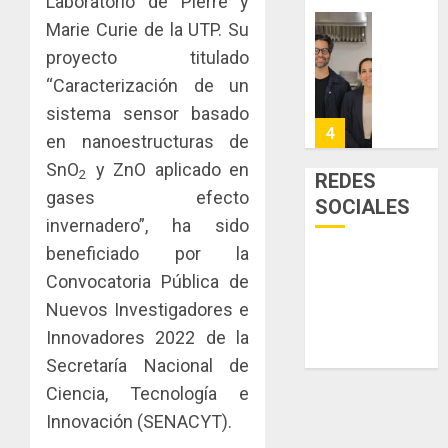
Laboratorio de Pierre y
0
acceso
hídricos
Marie Curie de la UTP. Su
a
y
La
proyecto titulado
la
de
Cosech
viviend
infraes
“Caracterización de un
2026,
y
para
el
sistema sensor basado
dinamiz
enfrent
café
4
en nanoestructuras de
el
al
paname
SnO
y ZnO aplicado en
sector
fenóme
en
2
REDES
inmobili
de
una
gases efecto
Toma
SOCIALES
El
experie
de
invernadero”, ha sido
AGOSTO
Niño
de
posesi
3, 2026
beneficiado por la
arte,
del
AGOSTO
0
Convocatoria Pública de
gastro
nuevo
5
3, 2026
y
Preside
Nuevos Investigadores e
0
turismo
de
Innovadores 2022 de la
la
El
Secretaría Nacional de
AGOSTO
Cámara
Indicasa
3, 2026
Ciencia, Tecnología e
de
AIP
0
Comerc
fortale
Innovación (SENACYT).
de
la
1