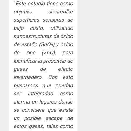
“
Este estudio tiene como
la
innovac
Zona
y
objetivo desarrollar
Libre
las
ACOBIR
superficies sensoras de
de
capacid
recono
bajo costo, utilizando
Colon
científi
decisió
nanoestructuras de óxido
de
del
JULIO
Panamá
Gobier
de estaño (SnO
) y óxido
2
29,
2
para
2026
Naciona
de zinc (ZnO), para
enfrent
de
0
identificar la presencia de
la
eliminar
MIDA
gases de efecto
tubercu
el
desplie
resiste
ITBI
accione
invernadero. Con esto
para
y
buscamos que puedan
AGOSTO
facilitar
elabora
3
5, 2026
ser integradas como
el
proyect
0
alarma en lugares donde
acceso
hídricos
a
y
La
se considere que existe
la
de
Cosech
un posible escape de
viviend
infraes
2026,
estos gases, tales como
y
para
el