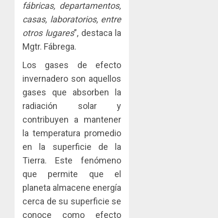
dinamiz
fábricas, departamentos,
enfrent
café
4
el
al
paname
casas, laboratorios, entre
sector
fenóme
en
otros lugares
”, destaca la
inmobili
de
una
Toma
Mgtr. Fábrega.
El
experie
de
AGOSTO
Niño
de
posesi
3, 2026
Los gases de efecto
arte,
del
AGOSTO
0
invernadero son aquellos
gastro
nuevo
5
3, 2026
gases que absorben la
y
Preside
0
turismo
de
radiación solar y
la
contribuyen a mantener
AGOSTO
Cámara
3, 2026
la temperatura promedio
de
0
en la superficie de la
Comerc
de
Tierra. Este fenómeno
la
que permite que el
Zona
planeta almacene energía
Libre
de
cerca de su superficie se
Colon
conoce como efecto