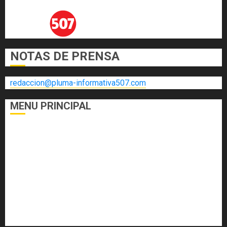
NOTAS DE PRENSA
redaccion@pluma-informativa507.com
MENU PRINCIPAL
DEPORTES
ECONOMÍA Y FINANZAS
EL FOGÓN
INTERNACIONALES
NACIONALES
SALUD
TECNOLOGÍA
VARIEDADES