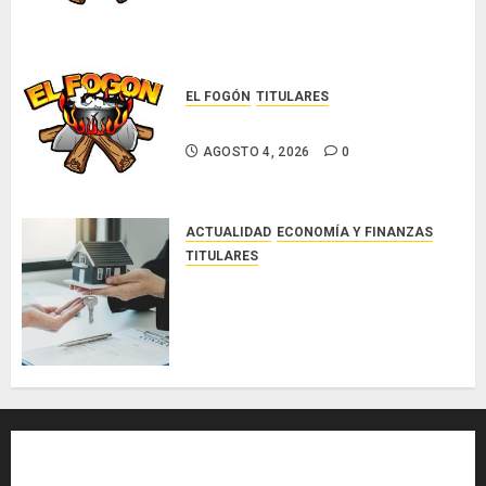
EL FOGÓN
TITULARES
Glosas de diarios nacionales
AGOSTO 4, 2026
0
ACTUALIDAD
ECONOMÍA Y FINANZAS
TITULARES
ACOBIR reconoce decisión del
Gobierno Nacional de eliminar el
ITBI para facilitar el acceso a la
vivienda y dinamizar el sector
inmobiliario
AGOSTO 3, 2026
0