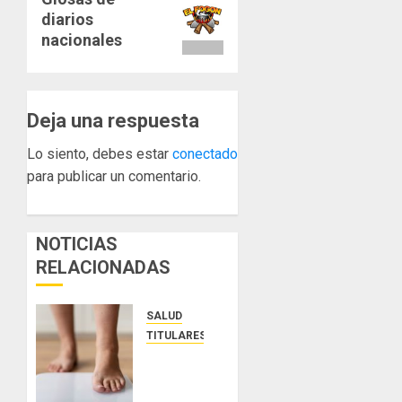
diarios
entrada:
nacionales
Deja una respuesta
Lo siento, debes estar
conectado
para publicar un comentario.
NOTICIAS
RELACIONADAS
SALUD
TITULARES
El IMC
ya no
basta: