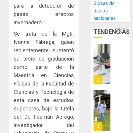
Glosas de
para la detección de
la
El
AGOSTO
diarios
Cámara
Indicasa
gases efectos
3, 2026
nacionales
de
AIP
invernadero.
0
Comerc
fortale
TENDENCIAS
de
la
Se trata de la Mgtr.
1
la
innovac
Ivonne Fábrega, quien
Zona
y
recientemente sustentó
Libre
las
ACOBIR
de
su tesis de graduación
capacid
recono
Colon
científi
decisió
como parte de la
de
del
Maestría en Ciencias
JULIO
Panamá
Gobier
2
29,
Físicas de la Facultad de
para
2026
Naciona
enfrent
Ciencias y Tecnología de
de
0
la
eliminar
MIDA
esta casa de estudios
tubercu
el
desplie
superiores, bajo la tutela
resiste
ITBI
accione
del Dr. Ildemán Abrego,
para
y
AGOSTO
facilitar
investigador del
elabora
3
5, 2026
el
proyect