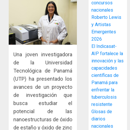
MIDA
concursos
desplie
nacionales
accione
Roberto Lewis
y
y Artistas
elabora
3
Emergentes
proyect
hídricos
2026
y
La
El Indicasat-
de
Cosech
AIP fortalece la
Una joven investigadora
infraes
2026,
innovación y las
de la Universidad
para
el
capacidades
Tecnológica de Panamá
enfrent
café
4
científicas de
al
paname
(UTP) ha presentado los
Panamá para
fenóme
en
avances de un proyecto
de
enfrentar la
una
Toma
de investigación que
El
experie
tuberculosis
de
Niño
busca estudiar el
de
posesi
resistente
arte,
del
potencial de las
Glosas de
AGOSTO
gastro
nuevo
5
3, 2026
diarios
nanoestructuras de óxido
y
Preside
nacionales
0
de estaño y óxido de zinc
turismo
de