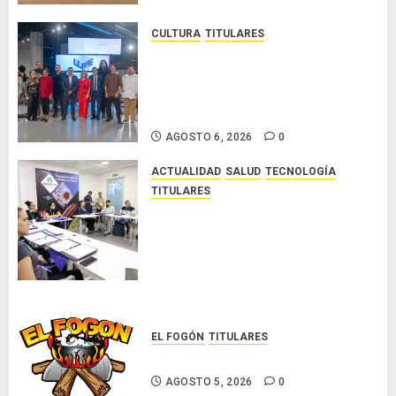
6, 2026
0
CULTURA
TITULARES
Ministerio de Cultura anuncia a
los ganadores de los concursos
nacionales Roberto Lewis y
Artistas Emergentes 2026
AGOSTO 6, 2026
0
ACTUALIDAD
SALUD
TECNOLOGÍA
TITULARES
El Indicasat-AIP fortalece la
innovación y las capacidades
científicas de Panamá para
enfrentar la tuberculosis
resistente
AGOSTO 5, 2026
0
EL FOGÓN
TITULARES
Glosas de diarios nacionales
AGOSTO 5, 2026
0