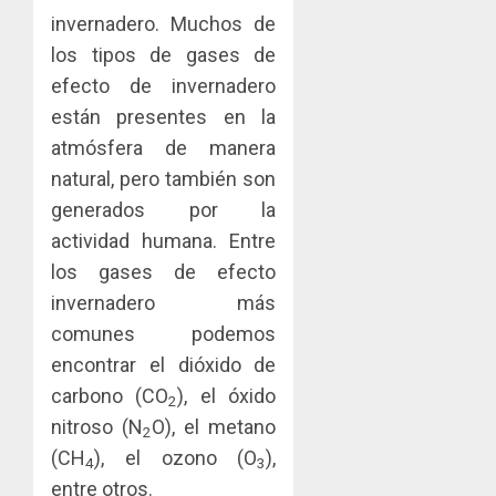
invernadero. Muchos de
JULIO
29,
los tipos de gases de
2026
efecto de invernadero
0
están presentes en la
atmósfera de manera
natural, pero también son
generados por la
actividad humana. Entre
los gases de efecto
invernadero más
comunes podemos
encontrar el dióxido de
carbono (CO
), el óxido
2
nitroso (N
O), el metano
2
(CH
), el ozono (O
),
4
3
entre otros.