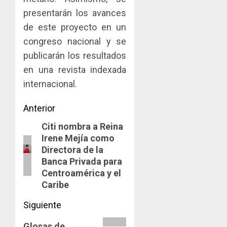
presentarán los avances
de este proyecto en un
congreso nacional y se
publicarán los resultados
en una revista indexada
internacional.
Navegación
Anterior
Citi nombra a Reina
de
Entrada
Irene Mejía como
anterior:
entradas
Directora de la
Banca Privada para
Centroamérica y el
Caribe
Siguiente
Siguiente
Glosas de