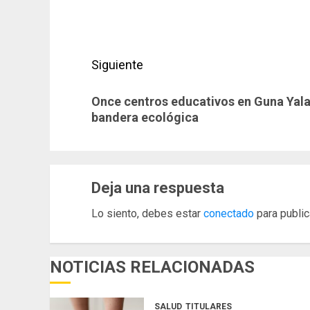
de
Entrada
anterior:
entradas
Siguiente
Siguiente
Once centros educativos en Guna Yal
entrada:
bandera ecológica
Deja una respuesta
Lo siento, debes estar
conectado
para public
NOTICIAS RELACIONADAS
SALUD
TITULARES