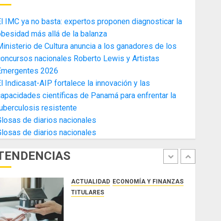
4
AGOSTO 3, 2026
0
l IMC ya no basta: expertos proponen diagnosticar la
ACTUALIDAD
ECONOMÍA Y FINANZAS
besidad más allá de la balanza
TITULARES
inisterio de Cultura anuncia a los ganadores de los
Toma de posesión del nuevo
oncursos nacionales Roberto Lewis y Artistas
Presidente de la Cámara de
Emergentes 2026
Comercio de la Zona Libre de
l Indicasat-AIP fortalece la innovación y las
Colon
5
apacidades científicas de Panamá para enfrentar la
JULIO 29, 2026
0
ACTUALIDAD
SALUD
TECNOLOGÍA
uberculosis resistente
TITULARES
losas de diarios nacionales
El Indicasat-AIP fortalece la
losas de diarios nacionales
innovación y las capacidades
científicas de Panamá para
TENDENCIAS
enfrentar la tuberculosis
1
resistente
ACTUALIDAD
ECONOMÍA Y FINANZAS
AGOSTO 5, 2026
0
TITULARES
ACOBIR reconoce decisión del
Gobierno Nacional de eliminar el