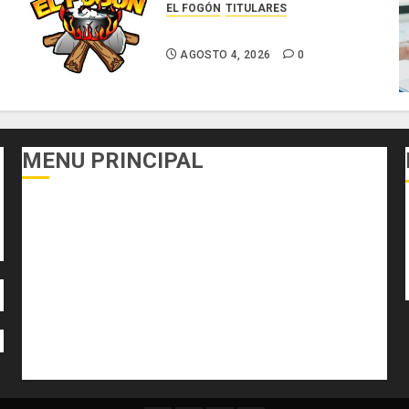
EL FOGÓN
TITULARES
Glosas de diarios nacionales
AGOSTO 4, 2026
0
MENU PRINCIPAL
DEPORTES
ECONOMÍA Y FINANZAS
EL FOGÓN
INTERNACIONALES
NACIONALES
SALUD
TECNOLOGÍA
VARIEDADES