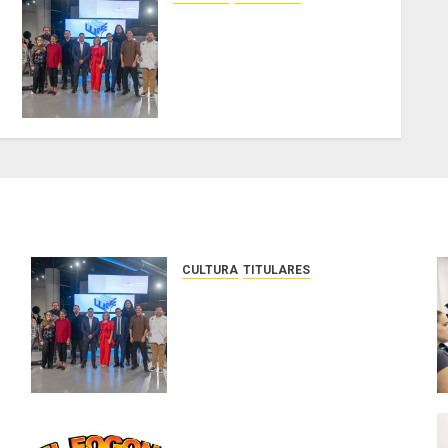
Ministerio de Cultura anuncia
a los ganadores de los
concursos nacionales
Roberto Lewis y Artistas
Emergentes 2026
AGOSTO 6, 2026
0
CULTURA
TITULARES
Ministerio de Cultura anuncia a
los ganadores de los
concursos nacionales Roberto
Lewis y Artistas Emergentes
2026
AGOSTO 6, 2026
0