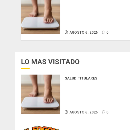
El IMC ya no basta: expertos
proponen diagnosticar la
obesidad más allá de la
balanza
AGOSTO 6, 2026
0
LO MAS VISITADO
SALUD
TITULARES
El IMC ya no basta: expertos
proponen diagnosticar la
obesidad más allá de la
balanza
AGOSTO 6, 2026
0