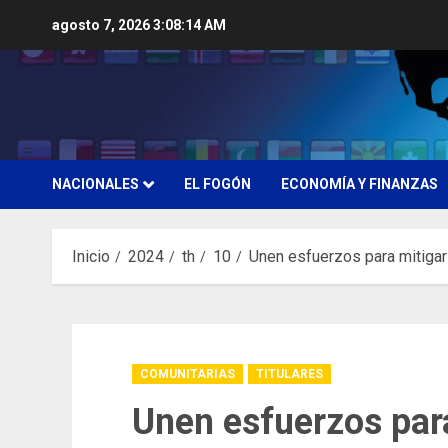
Saltar
agosto 7, 2026
3:08:15 AM
al
contenido
NACIONALES
EL FOGÓN
ECONOMÍA Y FINANZAS
Inicio
2024
th
10
Unen esfuerzos para mitigar
COMUNITARIAS
TITULARES
Unen esfuerzos para