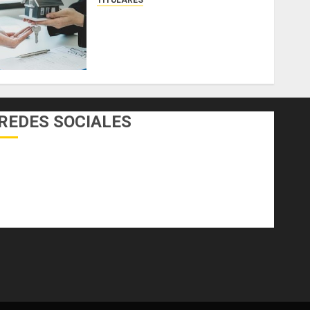
TITULARES
ACOBIR reconoce decisión del
Gobierno Nacional de eliminar
el ITBI para facilitar el acceso
a la vivienda y dinamizar el
sector inmobiliario
AGOSTO 3, 2026
0
REDES SOCIALES
Facebook
Twitter
Youtube
Instagram