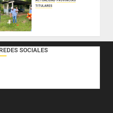
ACTUALIDAD
PROVINCIAS
TITULARES
MIDA despliega acciones y
elabora proyectos hídricos y
de infraestructura para
enfrentar al fenómeno de El
Niño
AGOSTO 3, 2026
0
REDES SOCIALES
Facebook
Twitter
Youtube
Instagram