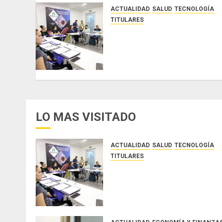
ACTUALIDAD
SALUD
TECNOLOGÍA
TITULARES
El Indicasat-AIP fortalece la
innovación y las capacidades
científicas de Panamá para
enfrentar la tuberculosis
resistente
AGOSTO 5, 2026
0
LO MAS VISITADO
ACTUALIDAD
SALUD
TECNOLOGÍA
TITULARES
El Indicasat-AIP fortalece la
innovación y las capacidades
científicas de Panamá para
enfrentar la tuberculosis
resistente