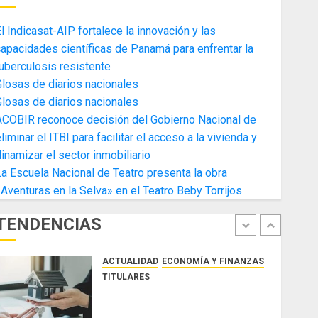
4
AGOSTO 3, 2026
0
l Indicasat-AIP fortalece la innovación y las
ACTUALIDAD
ECONOMÍA Y FINANZAS
apacidades científicas de Panamá para enfrentar la
TITULARES
uberculosis resistente
Toma de posesión del nuevo
losas de diarios nacionales
Presidente de la Cámara de
losas de diarios nacionales
Comercio de la Zona Libre de
ACOBIR reconoce decisión del Gobierno Nacional de
Colon
5
liminar el ITBI para facilitar el acceso a la vivienda y
JULIO 29, 2026
0
ACTUALIDAD
SALUD
TECNOLOGÍA
inamizar el sector inmobiliario
TITULARES
a Escuela Nacional de Teatro presenta la obra
El Indicasat-AIP fortalece la
Aventuras en la Selva» en el Teatro Beby Torrijos
innovación y las capacidades
científicas de Panamá para
TENDENCIAS
enfrentar la tuberculosis
1
resistente
ACTUALIDAD
ECONOMÍA Y FINANZAS
AGOSTO 5, 2026
0
TITULARES
ACOBIR reconoce decisión del
Gobierno Nacional de eliminar el