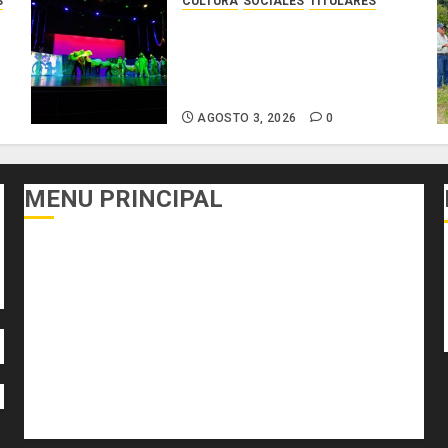
S
CULTURA
SOCIALES
TITULARES
La Escuela Nacional de Teatro
l
presenta la obra «Aventuras
r
en la Selva» en el Teatro Beby
o
Torrijos
AGOSTO 3, 2026
0
MENU PRINCIPAL
DEPORTES
ECONOMÍA Y FINANZAS
EL FOGÓN
INTERNACIONALES
NACIONALES
SALUD
TECNOLOGÍA
VARIEDADES