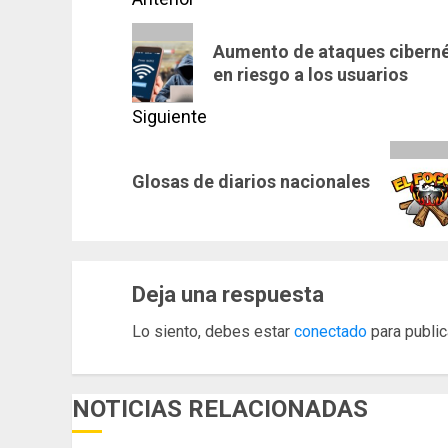
Navegación
de
Entrada
Aumento de ataques cibernét
anterior:
entradas
en riesgo a los usuarios
Siguiente
Siguiente
Glosas de diarios nacionales
entrada:
Deja una respuesta
Lo siento, debes estar
conectado
para public
NOTICIAS RELACIONADAS