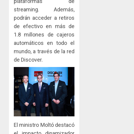
plataformas de
JULIO
streaming. Además,
29,
2026
podrán acceder a retiros
0
de efectivo en más de
1.8 millones de cajeros
automáticos en todo el
mundo, a través de la red
de Discover.
El ministro Moltó destacó
el impacto dinamizador