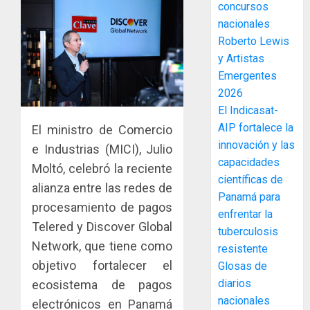
MIDA
concursos
desplie
nacionales
accione
Roberto Lewis
y
y Artistas
elabora
3
Emergentes
proyect
hídricos
2026
y
La
El Indicasat-
de
Cosech
AIP fortalece la
El ministro de Comercio
infraes
2026,
innovación y las
e Industrias (MICI), Julio
para
el
capacidades
Moltó, celebró la reciente
enfrent
café
4
científicas de
al
paname
alianza entre las redes de
Panamá para
fenóme
en
procesamiento de pagos
de
enfrentar la
una
Toma
Telered y Discover Global
El
experie
tuberculosis
de
Niño
Network, que tiene como
de
posesi
resistente
arte,
del
objetivo fortalecer el
Glosas de
AGOSTO
gastro
nuevo
5
3, 2026
diarios
ecosistema de pagos
y
Preside
nacionales
0
electrónicos en Panamá
turismo
de