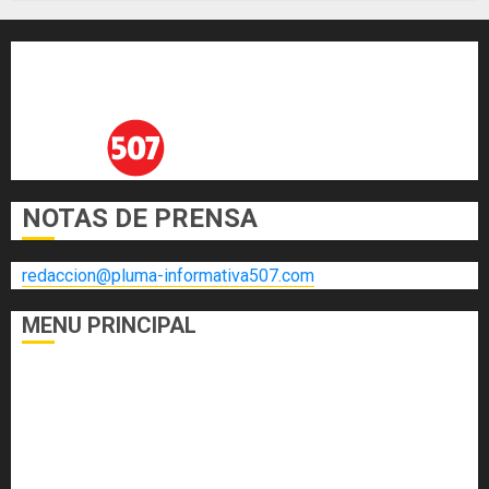
AGOSTO 3, 2026
0
NOTAS DE PRENSA
redaccion@pluma-informativa507.com
MENU PRINCIPAL
DEPORTES
ECONOMÍA Y FINANZAS
EL FOGÓN
INTERNACIONALES
NACIONALES