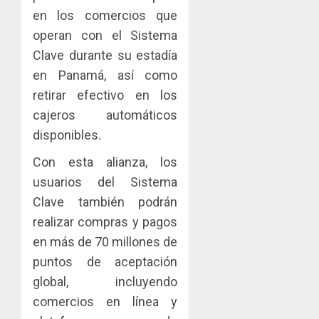
dinamiz
enfrent
café
4
en los comercios que
el
al
paname
operan con el Sistema
sector
fenóme
en
inmobili
Clave durante su estadía
de
una
Toma
El
experie
de
en Panamá, así como
AGOSTO
Niño
de
posesi
3, 2026
retirar efectivo en los
arte,
del
AGOSTO
0
cajeros automáticos
gastro
nuevo
5
3, 2026
disponibles.
y
Preside
0
turismo
de
Con esta alianza, los
la
AGOSTO
usuarios del Sistema
Cámara
3, 2026
de
Clave también podrán
0
Comerc
realizar compras y pagos
de
en más de 70 millones de
la
puntos de aceptación
Zona
Libre
global, incluyendo
de
comercios en línea y
Colon