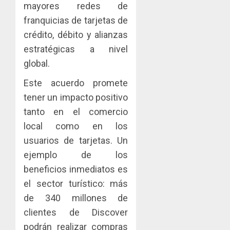
mayores redes de
la
innovac
Zona
y
franquicias de tarjetas de
Libre
las
ACOBIR
crédito, débito y alianzas
de
capacid
recono
estratégicas a nivel
Colon
científi
decisió
global.
de
del
JULIO
Panamá
Gobier
2
29,
Este acuerdo promete
para
2026
Naciona
tener un impacto positivo
enfrent
de
0
la
eliminar
tanto en el comercio
MIDA
tubercu
el
desplie
local como en los
resiste
ITBI
accione
usuarios de tarjetas. Un
para
y
AGOSTO
ejemplo de los
facilitar
elabora
3
5, 2026
el
proyect
beneficios inmediatos es
0
acceso
hídricos
el sector turístico: más
a
y
La
de 340 millones de
la
de
Cosech
clientes de Discover
viviend
infraes
2026,
y
para
el
podrán realizar compras