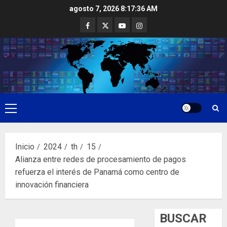
Saltar
agosto 7, 2026
8:17:37 AM
al
Facebook
Twitter
Youtube
Instagram
contenido
Menú
principal
Inicio
2024
th
15
Alianza entre redes de procesamiento de pagos
refuerza el interés de Panamá como centro de
innovación financiera
BUSCAR