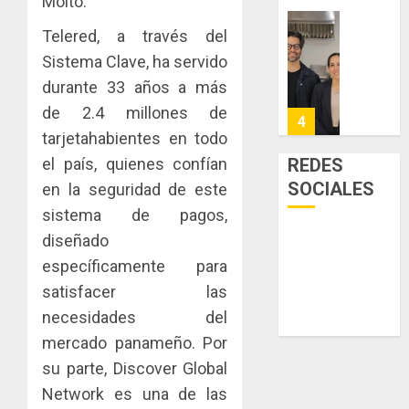
Moltó.
0
acceso
hídricos
a
Telered, a través del
y
La
la
de
Cosech
Sistema Clave, ha servido
viviend
infraes
2026,
durante 33 años a más
y
para
el
de 2.4 millones de
dinamiz
enfrent
café
4
el
al
tarjetahabientes en todo
paname
sector
fenóme
en
el país, quienes confían
REDES
inmobili
de
una
Toma
SOCIALES
en la seguridad de este
El
experie
de
AGOSTO
sistema de pagos,
Niño
de
posesi
3, 2026
arte,
diseñado
del
AGOSTO
0
gastro
nuevo
5
específicamente para
3, 2026
y
Preside
satisfacer las
0
turismo
de
necesidades del
la
El
AGOSTO
Cámara
mercado panameño. Por
Indicasa
3, 2026
de
AIP
su parte, Discover Global
0
Comerc
fortale
Network es una de las
de
la
1