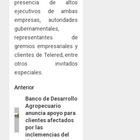
presencia de altos
ejecutivos de ambas
empresas, autoridades
gubernamentales,
representantes de
gremios empresariales y
clientes de Telered, entre
otros invitados
especiales.
Navegación
Anterior
Banco de Desarrollo
de
Entrada
Agropecuario
anterior:
entradas
anuncia apoyo para
clientes afectados
por las
inclemencias del