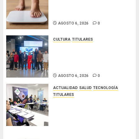
El IMC ya no basta: expertos
Emergentes
proponen diagnosticar la
2026
obesidad más allá de la balanza
AGOSTO 6, 2026
0
AGOSTO
6, 2026
0
CULTURA
TITULARES
Ministerio de Cultura anuncia a
los ganadores de los concursos
nacionales Roberto Lewis y
Artistas Emergentes 2026
AGOSTO 6, 2026
0
ACTUALIDAD
SALUD
TECNOLOGÍA
TITULARES
El Indicasat-AIP fortalece la
innovación y las capacidades
científicas de Panamá para
enfrentar la tuberculosis
resistente
AGOSTO 5, 2026
0