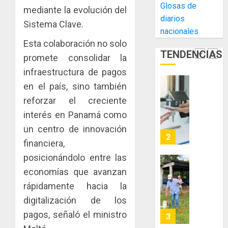
Glosas de
mediante la evolución del
la
El
AGOSTO
diarios
Cámara
Indicasa
Sistema Clave.
3, 2026
nacionales
de
AIP
0
Esta colaboración no solo
Comerc
fortale
TENDENCIAS
de
la
promete consolidar la
1
la
innovac
infraestructura de pagos
Zona
y
en el país, sino también
Libre
las
ACOBIR
de
reforzar el creciente
capacid
recono
Colon
científi
decisió
interés en Panamá como
de
del
un centro de innovación
JULIO
Panamá
Gobier
2
29,
financiera,
para
2026
Naciona
enfrent
posicionándolo entre las
de
0
la
eliminar
MIDA
economías que avanzan
tubercu
el
desplie
rápidamente hacia la
resiste
ITBI
accione
digitalización de los
para
y
AGOSTO
facilitar
pagos, señaló el ministro
elabora
3
5, 2026
el
proyect