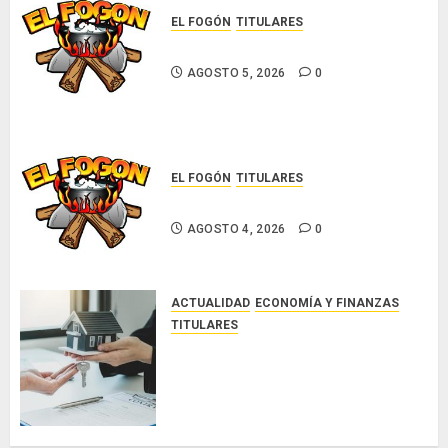
EL FOGÓN
TITULARES
Glosas de diarios nacionales
AGOSTO 5, 2026
0
EL FOGÓN
TITULARES
Glosas de diarios nacionales
AGOSTO 4, 2026
0
ACTUALIDAD
ECONOMÍA Y FINANZAS
TITULARES
ACOBIR reconoce decisión del
Gobierno Nacional de eliminar el
ITBI para facilitar el acceso a la
vivienda y dinamizar el sector
inmobiliario