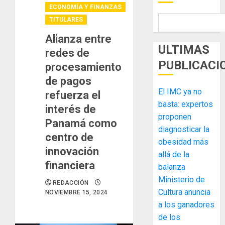
ECONOMÍA Y FINANZAS
TITULARES
Alianza entre
ULTIMAS
redes de
PUBLICACI
procesamiento
de pagos
El IMC ya no
refuerza el
basta: expertos
interés de
proponen
Panamá como
diagnosticar la
centro de
obesidad más
innovación
allá de la
financiera
balanza
Ministerio de
REDACCIÓN
Cultura anuncia
NOVIEMBRE 15, 2024
a los ganadores
de los