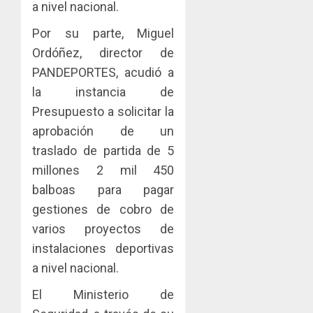
el
al
a nivel nacional.
paname
sector
fenóme
en
Por su parte, Miguel
inmobili
de
una
Toma
El
Ordóñez, director de
experie
de
AGOSTO
Niño
de
posesi
PANDEPORTES, acudió a
3, 2026
arte,
del
la instancia de
AGOSTO
0
gastro
nuevo
5
3, 2026
Presupuesto a solicitar la
y
Preside
0
turismo
aprobación de un
de
la
traslado de partida de 5
AGOSTO
Cámara
3, 2026
millones 2 mil 450
de
0
balboas para pagar
Comerc
de
gestiones de cobro de
la
varios proyectos de
Zona
instalaciones deportivas
Libre
a nivel nacional.
de
Colon
El Ministerio de
JULIO