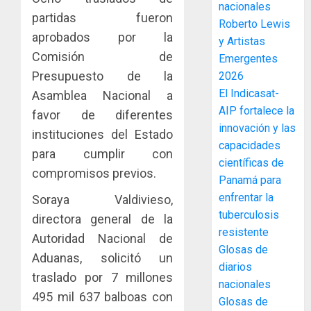
nacionales
accione
partidas fueron
Roberto Lewis
y
aprobados por la
y Artistas
elabora
3
Comisión de
Emergentes
proyect
hídricos
Presupuesto de la
2026
y
La
El Indicasat-
Asamblea Nacional a
de
Cosech
AIP fortalece la
favor de diferentes
infraes
2026,
innovación y las
instituciones del Estado
para
el
capacidades
enfrent
café
para cumplir con
4
científicas de
al
paname
compromisos previos.
Panamá para
fenóme
en
de
enfrentar la
una
Soraya Valdivieso,
Toma
El
experie
tuberculosis
de
directora general de la
Niño
de
posesi
resistente
Autoridad Nacional de
arte,
del
Glosas de
AGOSTO
Aduanas, solicitó un
gastro
nuevo
5
3, 2026
diarios
y
Preside
traslado por 7 millones
nacionales
0
turismo
de
495 mil 637 balboas con
Glosas de
la
El