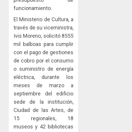
Zona
y
funcionamiento.
Libre
las
ACOBIR
de
capacid
recono
El Ministerio de Cultura, a
Colon
científi
decisió
través de su viceministra,
de
del
JULIO
Ivis Moreno, solicitó 8555
Panamá
Gobier
2
29,
para
2026
Naciona
mil balboas para cumplir
enfrent
de
0
con el pago de gestiones
la
eliminar
MIDA
de cobro por el consumo
tubercu
el
desplie
resiste
o suministro de energía
ITBI
accione
para
y
eléctrica, durante los
AGOSTO
facilitar
elabora
3
5, 2026
meses de marzo a
el
proyect
0
septiembre del edificio
acceso
hídricos
a
sede de la institución,
y
La
la
de
Cosech
Ciudad de las Artes, de
viviend
infraes
2026,
15 regionales, 18
y
para
el
museos y 42 bibliotecas
dinamiz
enfrent
café
4