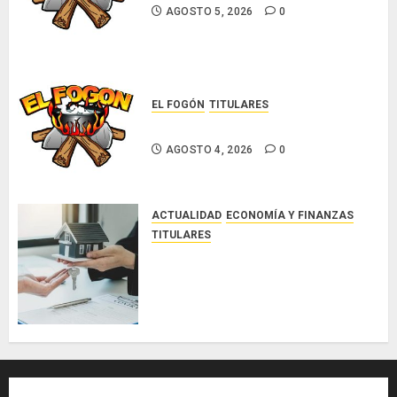
AGOSTO 5, 2026
0
EL FOGÓN
TITULARES
Glosas de diarios nacionales
AGOSTO 4, 2026
0
ACTUALIDAD
ECONOMÍA Y FINANZAS
TITULARES
ACOBIR reconoce decisión del
Gobierno Nacional de eliminar el
ITBI para facilitar el acceso a la
vivienda y dinamizar el sector
inmobiliario
AGOSTO 3, 2026
0