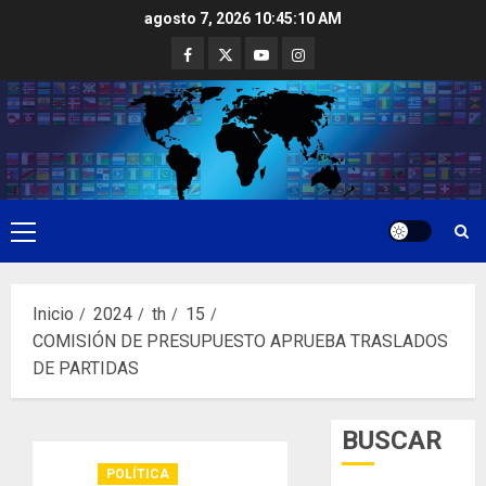
Saltar
agosto 7, 2026
10:45:11 AM
al
Facebook
Twitter
Youtube
Instagram
contenido
Menú
principal
Inicio
2024
th
15
COMISIÓN DE PRESUPUESTO APRUEBA TRASLADOS
DE PARTIDAS
BUSCAR
POLÍTICA