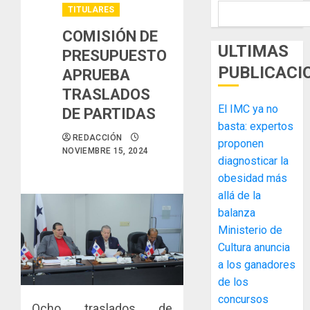
TITULARES
COMISIÓN DE
ULTIMAS
PRESUPUESTO
PUBLICACI
APRUEBA
TRASLADOS
El IMC ya no
DE PARTIDAS
basta: expertos
REDACCIÓN
proponen
NOVIEMBRE 15, 2024
diagnosticar la
obesidad más
allá de la
balanza
Ministerio de
Cultura anuncia
a los ganadores
de los
MIDA
concursos
Ocho traslados de
desplie