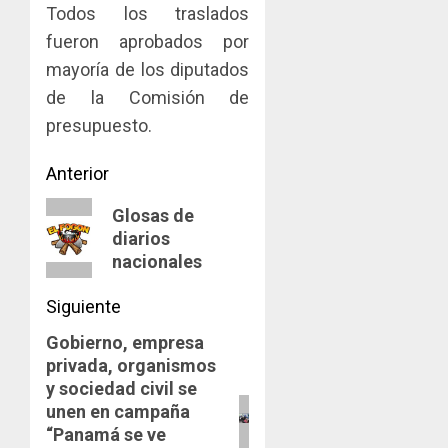
Todos los traslados
fueron aprobados por
mayoría de los diputados
de la Comisión de
presupuesto.
Navegación
Anterior
de
Entrada
Glosas de
diarios
anterior:
entradas
nacionales
Siguiente
Gobierno, empresa
Siguiente
privada, organismos
entrada:
y sociedad civil se
unen en campaña
“Panamá se ve