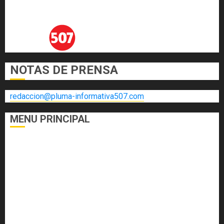
NOTAS DE PRENSA
redaccion@pluma-informativa507.com
MENU PRINCIPAL
DEPORTES
ECONOMÍA Y FINANZAS
EL FOGÓN
INTERNACIONALES
NACIONALES
SALUD
TECNOLOGÍA