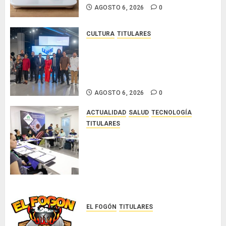
AGOSTO 6, 2026
0
AGOSTO
6, 2026
0
CULTURA
TITULARES
Ministerio de Cultura anuncia a
los ganadores de los concursos
nacionales Roberto Lewis y
Artistas Emergentes 2026
AGOSTO 6, 2026
0
ACTUALIDAD
SALUD
TECNOLOGÍA
TITULARES
El Indicasat-AIP fortalece la
innovación y las capacidades
científicas de Panamá para
enfrentar la tuberculosis
resistente
AGOSTO 5, 2026
0
EL FOGÓN
TITULARES
Glosas de diarios nacionales