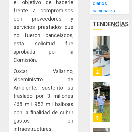
el objetivo de hacerle
AGOSTO
diarios
Cámara
Indicasa
3, 2026
frente a compromisos
nacionales
de
AIP
0
Comerc
fortale
con proveedores y
TENDENCIAS
de
la
1
servicios prestados que
la
innovac
no fueron cancelados,
Zona
y
esta solicitud fue
Libre
las
ACOBIR
de
capacid
recono
aprobada por la
Colon
científi
decisió
Comisión.
de
del
JULIO
Panamá
Gobier
Oscar Vallarino,
2
29,
para
2026
Naciona
viceministro de
enfrent
de
0
Ambiente, sustentó su
la
eliminar
MIDA
traslado por 3 millones
tubercu
el
desplie
resiste
ITBI
accione
468 mil 952 mil balboas
para
y
con la finalidad de cubrir
AGOSTO
facilitar
elabora
3
5, 2026
gastos en
el
proyect
0
infraestructuras,
acceso
hídricos