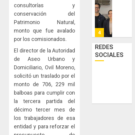
a
y
La
consultorías y
la
de
Cosech
conservación del
viviend
infraes
2026,
Patrimonio Natural,
y
para
el
dinamiz
monto que fue avalado
enfrent
café
4
el
al
paname
por los comisionados.
sector
fenóme
en
REDES
inmobili
El director de la Autoridad
de
una
Toma
SOCIALES
El
experie
de
de Aseo Urbano y
AGOSTO
Niño
de
posesi
3, 2026
Domiciliario, Ovil Moreno,
arte,
del
AGOSTO
0
solicitó un traslado por el
gastro
nuevo
5
3, 2026
monto de 706, 229 mil
y
Preside
0
turismo
de
balboas para cumplir con
la
El
la tercera partida del
AGOSTO
Cámara
Indicasa
3, 2026
décimo tercer mes de
de
AIP
0
los trabajadores de esa
Comerc
fortale
de
la
entidad y para reforzar el
1
la
innovac
presupuesto de