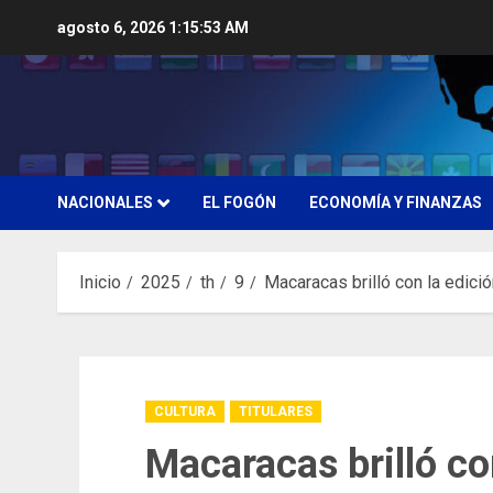
Saltar
agosto 6, 2026
1:15:55 AM
al
contenido
NACIONALES
EL FOGÓN
ECONOMÍA Y FINANZAS
Inicio
2025
th
9
Macaracas brilló con la edici
CULTURA
TITULARES
Macaracas brilló co