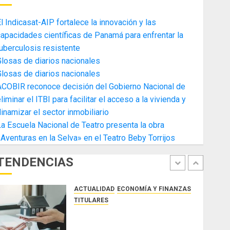
4
AGOSTO 3, 2026
0
l Indicasat-AIP fortalece la innovación y las
ACTUALIDAD
ECONOMÍA Y FINANZAS
apacidades científicas de Panamá para enfrentar la
TITULARES
uberculosis resistente
Toma de posesión del nuevo
losas de diarios nacionales
Presidente de la Cámara de
losas de diarios nacionales
Comercio de la Zona Libre de
ACOBIR reconoce decisión del Gobierno Nacional de
Colon
5
liminar el ITBI para facilitar el acceso a la vivienda y
JULIO 29, 2026
0
ACTUALIDAD
SALUD
TECNOLOGÍA
inamizar el sector inmobiliario
TITULARES
a Escuela Nacional de Teatro presenta la obra
El Indicasat-AIP fortalece la
Aventuras en la Selva» en el Teatro Beby Torrijos
innovación y las capacidades
científicas de Panamá para
TENDENCIAS
enfrentar la tuberculosis
1
resistente
ACTUALIDAD
ECONOMÍA Y FINANZAS
AGOSTO 5, 2026
0
TITULARES
ACOBIR reconoce decisión del
Gobierno Nacional de eliminar el