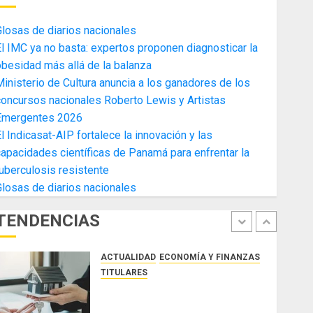
4
AGOSTO 3, 2026
0
losas de diarios nacionales
ACTUALIDAD
ECONOMÍA Y FINANZAS
l IMC ya no basta: expertos proponen diagnosticar la
TITULARES
besidad más allá de la balanza
Toma de posesión del nuevo
inisterio de Cultura anuncia a los ganadores de los
Presidente de la Cámara de
oncursos nacionales Roberto Lewis y Artistas
Comercio de la Zona Libre de
Emergentes 2026
Colon
5
l Indicasat-AIP fortalece la innovación y las
JULIO 29, 2026
0
ACTUALIDAD
SALUD
TECNOLOGÍA
apacidades científicas de Panamá para enfrentar la
TITULARES
uberculosis resistente
El Indicasat-AIP fortalece la
losas de diarios nacionales
innovación y las capacidades
científicas de Panamá para
TENDENCIAS
enfrentar la tuberculosis
1
resistente
ACTUALIDAD
ECONOMÍA Y FINANZAS
AGOSTO 5, 2026
0
TITULARES
ACOBIR reconoce decisión del
Gobierno Nacional de eliminar el