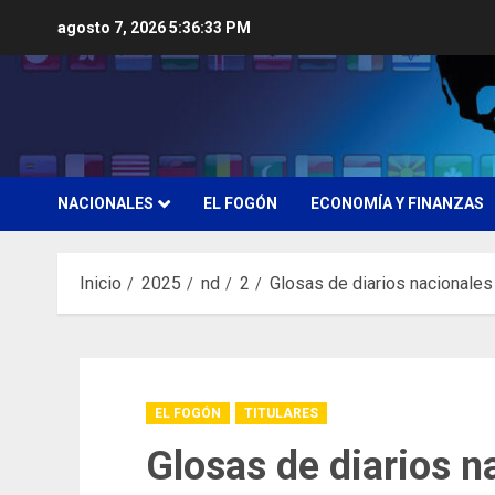
Saltar
agosto 7, 2026
5:36:34 PM
al
contenido
NACIONALES
EL FOGÓN
ECONOMÍA Y FINANZAS
Inicio
2025
nd
2
Glosas de diarios nacionales
EL FOGÓN
TITULARES
Glosas de diarios n