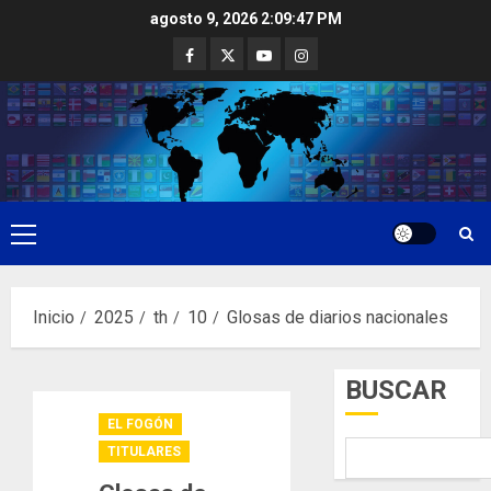
Saltar
agosto 9, 2026
2:09:48 PM
al
Facebook
Twitter
Youtube
Instagram
contenido
Menú
principal
Inicio
2025
th
10
Glosas de diarios nacionales
BUSCAR
EL FOGÓN
TITULARES