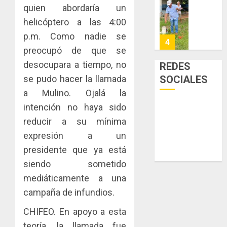
la
de
Cosech
quien abordaría un
viviend
infraes
2026,
helicóptero a las 4:00
y
para
el
p.m. Como nadie se
dinamiz
enfrent
café
5
el
preocupó de que se
al
paname
sector
fenóme
en
desocupara a tiempo, no
REDES
inmobili
de
una
NUEVA
se pudo hacer la llamada
SOCIALES
El
experie
JUNTA
AGOSTO
a Mulino. Ojalá la
Niño
de
DIRECT
3, 2026
intención no haya sido
arte,
DE
AGOSTO
0
gastro
CONAL
reducir a su mínima
1
3, 2026
y
IMPULS
expresión a un
0
turismo
LA
presidente que ya está
CAPACI
El
AGOSTO
siendo sometido
ÉTICA
Indicasa
3, 2026
E
AIP
mediáticamente a una
0
INCIDEN
fortale
campaña de infundios.
TÉCNIC
la
2
EN
innovac
CHIFEO. En apoyo a esta
EL
y
teoría, la llamada fue