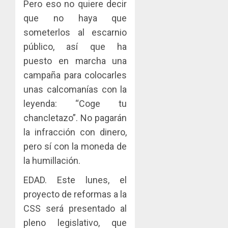
sector
fenóme
Pero eso no quiere decir
en
inmobili
de
una
que no haya que
El
experie
someterlos al escarnio
AGOSTO
Niño
de
3, 2026
público, así que ha
arte,
AGOSTO
0
gastro
puesto en marcha una
3, 2026
y
campaña para colocarles
0
turismo
unas calcomanías con la
AGOSTO
leyenda: “Coge tu
3, 2026
chancletazo”. No pagarán
0
la infracción con dinero,
pero sí con la moneda de
la humillación.
EDAD. Este lunes, el
proyecto de reformas a la
CSS será presentado al
pleno legislativo, que