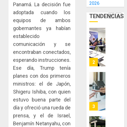
2026
E
Panamá. La decisión fue
AIP
0
INCIDEN
fortale
adoptada cuando los
TENDENCIAS
TÉCNIC
la
2
equipos de ambos
EN
innovac
gobernantes ya habían
EL
y
MERCA
las
establecido
ACOBIR
ASEGU
capacid
recono
comunicación y se
científi
decisió
encontraban conectados,
AGOSTO
de
del
8, 2026
esperando instrucciones.
Panamá
Gobier
3
0
para
Naciona
Ese día, Trump tenía
enfrent
de
planes con dos primeros
la
eliminar
MIDA
ministros: el de Japón,
tubercu
el
desplie
Shigeru Ishiba, con quien
resiste
ITBI
accione
para
y
estuvo buena parte del
AGOSTO
facilitar
elabora
4
5, 2026
día y ofreció una rueda de
el
proyect
prensa, y el de Israel,
0
acceso
hídricos
Benjamín Netanyahu, con
a
y
La