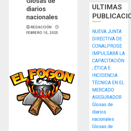
Glosas de
ULTIMAS
diarios
PUBLICACI
nacionales
REDACCIÓN
NUEVA JUNTA
FEBRERO 10, 2025
DIRECTIVA DE
CONALPROSE
IMPULSARÁ LA
CAPACITACIÓN
, ÉTICA E
ACOBIR
INCIDENCIA
recono
TÉCNICA EN EL
decisió
MERCADO
del
Gobier
ASEGURADOR
3
Naciona
Glosas de
de
diarios
eliminar
MIDA
nacionales
el
desplie
Glosas de
ITBI
accione