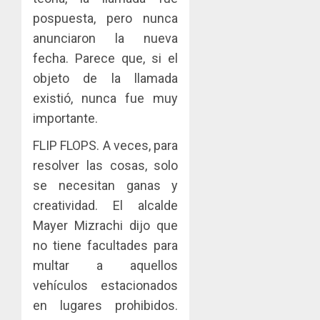
MERCA
las
ACOBIR
pospuesta, pero nunca
ASEGU
capacid
recono
anunciaron la nueva
científi
decisió
AGOSTO
de
del
fecha. Parece que, si el
8, 2026
Panamá
Gobier
3
objeto de la llamada
0
para
Naciona
existió, nunca fue muy
enfrent
de
la
importante.
eliminar
MIDA
tubercu
el
desplie
FLIP FLOPS. A veces, para
resiste
ITBI
accione
resolver las cosas, solo
para
y
AGOSTO
facilitar
elabora
se necesitan ganas y
4
5, 2026
el
proyect
creatividad. El alcalde
0
acceso
hídricos
Mayer Mizrachi dijo que
a
y
La
la
no tiene facultades para
de
Cosech
viviend
infraes
2026,
multar a aquellos
y
para
el
vehículos estacionados
dinamiz
enfrent
café
5
en lugares prohibidos.
el
al
paname