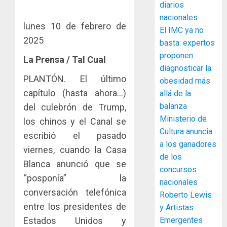
diarios
para
y
nacionales
facilitar
elabora
4
lunes 10 de febrero de
el
El IMC ya no
proyect
2025
acceso
hídricos
basta: expertos
a
y
La
proponen
La Prensa / Tal Cual
la
de
Cosech
diagnosticar la
viviend
infraes
2026,
PLANTÓN. El último
obesidad más
y
para
el
capítulo (hasta ahora…)
allá de la
dinamiz
enfrent
café
5
balanza
del culebrón de Trump,
el
al
paname
Ministerio de
sector
fenóme
los chinos y el Canal se
en
inmobili
de
Cultura anuncia
una
NUEVA
escribió el pasado
El
experie
a los ganadores
JUNTA
viernes, cuando la Casa
AGOSTO
Niño
de
DIRECT
de los
3, 2026
Blanca anunció que se
arte,
DE
concursos
AGOSTO
0
gastro
“posponía” la
CONAL
1
3, 2026
nacionales
y
IMPULS
conversación telefónica
Roberto Lewis
0
turismo
LA
entre los presidentes de
y Artistas
CAPACI
El
AGOSTO
Estados Unidos y
Emergentes
ÉTICA
Indicasa
3, 2026