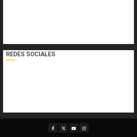
EL FOGÓN
INTERNACIONALES
NACIONALES
SALUD
TECNOLOGÍA
VARIEDADES
REDES SOCIALES
Facebook
Twitter
Youtube
Instagram