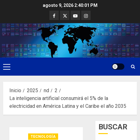
Saltar
agosto 9, 2026
2:40:02 PM
al
Facebook
Twitter
Youtube
Instagram
contenido
Menú
principal
Inicio
2025
nd
2
La inteligencia artificial consumirá el 5% de la
electricidad en América Latina y el Caribe el año 2035
BUSCAR
TECNOLOGÍA