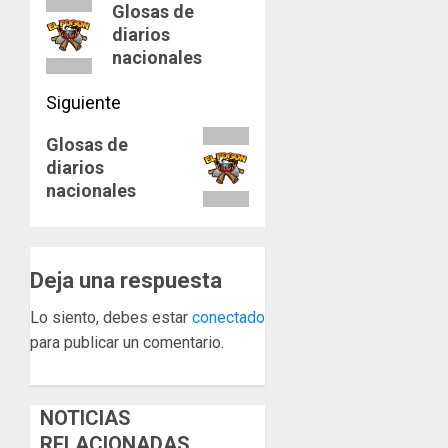
de
Entrada
Glosas de
diarios
anterior:
entradas
nacionales
Siguiente
Siguiente
Glosas de
diarios
entrada:
nacionales
Deja una respuesta
Lo siento, debes estar
conectado
para publicar un comentario.
NOTICIAS
RELACIONADAS