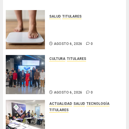
SALUD
TITULARES
El IMC ya no basta: expertos
proponen diagnosticar la
obesidad más allá de la balanza
AGOSTO 6, 2026
0
CULTURA
TITULARES
Ministerio de Cultura anuncia a
los ganadores de los concursos
nacionales Roberto Lewis y
Artistas Emergentes 2026
AGOSTO 6, 2026
0
ACTUALIDAD
SALUD
TECNOLOGÍA
TITULARES
El Indicasat-AIP fortalece la
innovación y las capacidades