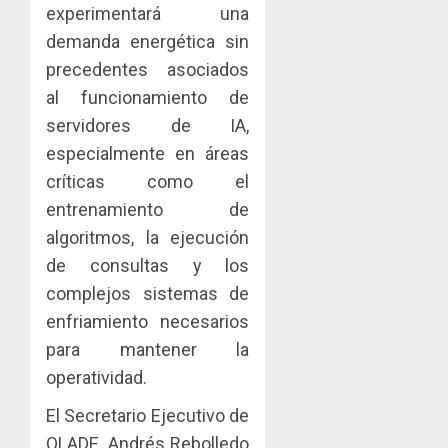
y
experimentará una
IMPULS
0
turismo
LA
demanda energética sin
CAPACI
El
precedentes asociados
AGOSTO
ÉTICA
Indicasa
3, 2026
al funcionamiento de
E
AIP
0
INCIDEN
servidores de IA,
fortale
TÉCNIC
la
especialmente en áreas
2
EN
innovac
críticas como el
EL
y
entrenamiento de
MERCA
las
ACOBIR
ASEGU
capacid
algoritmos, la ejecución
recono
científi
decisió
de consultas y los
AGOSTO
de
del
8, 2026
complejos sistemas de
Panamá
Gobier
3
0
enfriamiento necesarios
para
Naciona
enfrent
de
para mantener la
la
eliminar
MIDA
operatividad.
tubercu
el
desplie
resiste
ITBI
El Secretario Ejecutivo de
accione
para
y
OLADE, Andrés Rebolledo