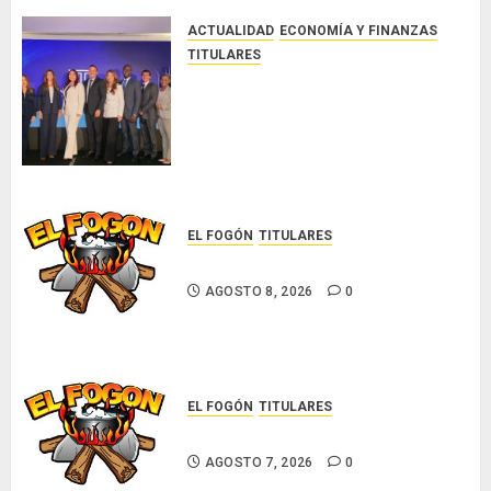
AGOSTO
8, 2026
ACTUALIDAD
ECONOMÍA Y FINANZAS
0
TITULARES
NUEVA JUNTA DIRECTIVA DE
CONALPROSE IMPULSARÁ LA
CAPACITACIÓN, ÉTICA E
INCIDENCIA TÉCNICA EN EL
MERCADO ASEGURADOR
AGOSTO 8, 2026
0
EL FOGÓN
TITULARES
Glosas de diarios nacionales
AGOSTO 8, 2026
0
EL FOGÓN
TITULARES
Glosas de diarios nacionales
AGOSTO 7, 2026
0