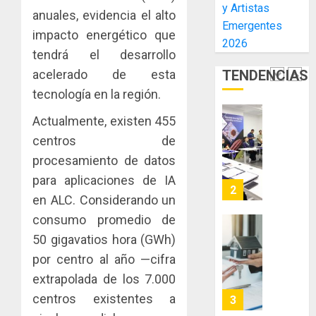
y Artistas
inmobili
de
una
NUEVA
anuales, evidencia el alto
Emergentes
El
experie
JUNTA
impacto energético que
AGOSTO
Niño
2026
de
DIRECT
3, 2026
tendrá el desarrollo
arte,
DE
AGOSTO
0
TENDENCIAS
acelerado de esta
gastro
CONAL
1
3, 2026
y
IMPULS
tecnología en la región.
0
turismo
LA
Actualmente, existen 455
CAPACI
El
AGOSTO
ÉTICA
Indicasa
centros de
3, 2026
E
AIP
procesamiento de datos
0
INCIDEN
fortale
para aplicaciones de IA
TÉCNIC
la
2
en ALC. Considerando un
EN
innovac
EL
y
consumo promedio de
MERCA
las
ACOBIR
50 gigavatios hora (GWh)
ASEGU
capacid
recono
por centro al año —cifra
científi
decisió
AGOSTO
extrapolada de los 7.000
de
del
8, 2026
Panamá
Gobier
centros existentes a
3
0
para
Naciona