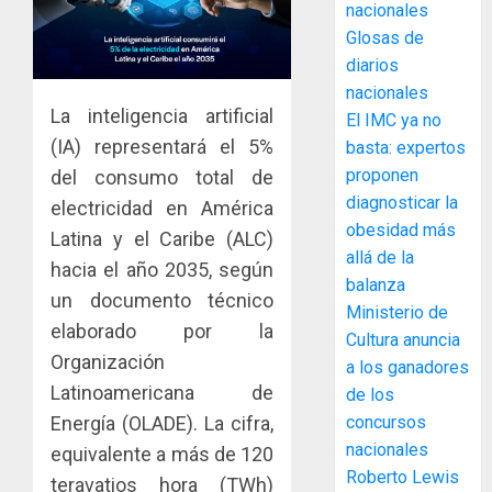
ACOBIR
nacionales
recono
Glosas de
decisió
diarios
del
nacionales
Gobier
3
La inteligencia artificial
El IMC ya no
Naciona
de
(IA) representará el 5%
basta: expertos
eliminar
MIDA
proponen
del consumo total de
el
desplie
diagnosticar la
electricidad en América
ITBI
accione
obesidad más
Latina y el Caribe (ALC)
para
y
allá de la
facilitar
elabora
hacia el año 2035, según
4
balanza
el
proyect
un documento técnico
Ministerio de
acceso
hídricos
elaborado por la
a
Cultura anuncia
y
La
Organización
la
de
a los ganadores
Cosech
viviend
infraes
2026,
Latinoamericana de
de los
y
para
el
concursos
Energía (OLADE). La cifra,
dinamiz
enfrent
café
5
nacionales
equivalente a más de 120
el
al
paname
Roberto Lewis
sector
teravatios hora (TWh)
fenóme
en