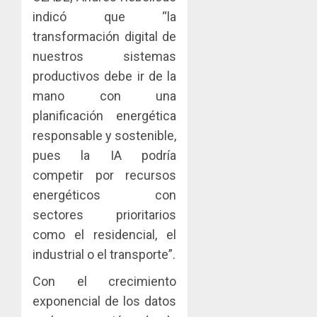
AGOSTO
facilitar
elabora
4
5, 2026
indicó que “la
el
proyect
0
transformación digital de
acceso
hídricos
a
y
nuestros sistemas
La
la
de
Cosech
productivos debe ir de la
viviend
infraes
2026,
mano con una
y
para
el
planificación energética
dinamiz
enfrent
café
5
el
al
paname
responsable y sostenible,
sector
fenóme
en
pues la IA podría
inmobili
de
una
competir por recursos
El
experie
AGOSTO
energéticos con
Niño
de
3, 2026
arte,
sectores prioritarios
AGOSTO
0
gastro
3, 2026
como el residencial, el
y
industrial o el transporte”.
0
turismo
Con el crecimiento
AGOSTO
3, 2026
exponencial de los datos