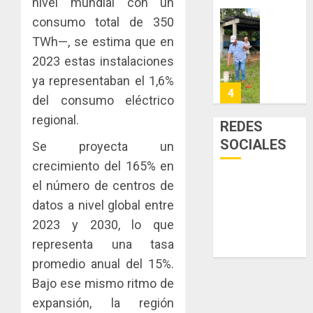
nivel mundial con un
enfrent
de
consumo total de 350
la
eliminar
MIDA
tubercu
TWh—, se estima que en
el
desplie
resiste
ITBI
accione
2023 estas instalaciones
para
y
ya representaban el 1,6%
AGOSTO
facilitar
elabora
4
5, 2026
del consumo eléctrico
el
proyect
0
acceso
regional.
hídricos
REDES
a
y
La
SOCIALES
Se proyecta un
la
de
Cosech
viviend
crecimiento del 165% en
infraes
2026,
y
para
el
el número de centros de
dinamiz
enfrent
café
5
datos a nivel global entre
el
al
paname
2023 y 2030, lo que
sector
fenóme
en
inmobili
de
representa una tasa
una
NUEVA
El
experie
JUNTA
promedio anual del 15%.
AGOSTO
Niño
de
DIRECT
3, 2026
Bajo ese mismo ritmo de
arte,
DE
AGOSTO
0
expansión, la región
gastro
CONAL
1
3, 2026