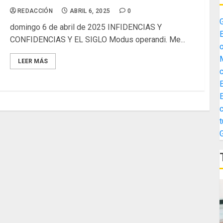
REDACCIÓN
ABRIL 6, 2025
0
G
domingo 6 de abril de 2025 INFIDENCIAS Y
E
CONFIDENCIAS Y EL SIGLO Modus operandi. Me...
o
M
LEER MÁS
c
E
c
t
G