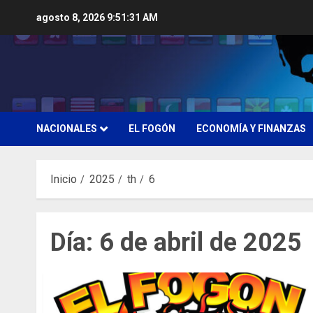
Saltar
agosto 8, 2026
9:51:31 AM
al
contenido
NACIONALES
EL FOGÓN
ECONOMÍA Y FINANZAS
Inicio
2025
th
6
Día:
6 de abril de 2025