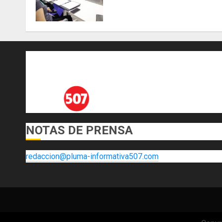
científicas de Panamá para
enfrentar la tuberculosis
resistente
AGOSTO 5, 2026
0
NOTAS DE PRENSA
redaccion@pluma-informativa507.com