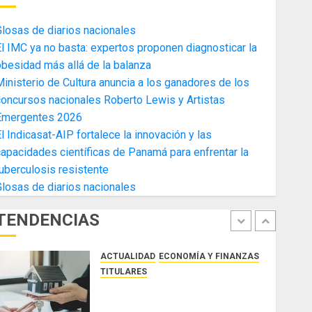
4
AGOSTO 3, 2026
0
losas de diarios nacionales
ACTUALIDAD
ECONOMÍA Y FINANZAS
l IMC ya no basta: expertos proponen diagnosticar la
TITULARES
besidad más allá de la balanza
Toma de posesión del nuevo
inisterio de Cultura anuncia a los ganadores de los
Presidente de la Cámara de
oncursos nacionales Roberto Lewis y Artistas
Comercio de la Zona Libre de
Emergentes 2026
Colon
5
l Indicasat-AIP fortalece la innovación y las
JULIO 29, 2026
0
ACTUALIDAD
SALUD
TECNOLOGÍA
apacidades científicas de Panamá para enfrentar la
TITULARES
uberculosis resistente
El Indicasat-AIP fortalece la
losas de diarios nacionales
innovación y las capacidades
científicas de Panamá para
TENDENCIAS
enfrentar la tuberculosis
1
resistente
ACTUALIDAD
ECONOMÍA Y FINANZAS
AGOSTO 5, 2026
0
TITULARES
ACOBIR reconoce decisión del
Gobierno Nacional de eliminar el