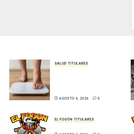
SALUD
TITULARES
El IMC ya no basta: expertos
proponen diagnosticar la
obesidad más allá de la
balanza
AGOSTO 6, 2026
0
EL FOGÓN
TITULARES
Glosas de diarios nacionales