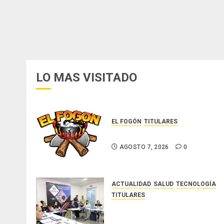
LO MAS VISITADO
EL FOGÓN
TITULARES
Glosas de diarios nacionales
AGOSTO 7, 2026
0
ACTUALIDAD
SALUD
TECNOLOGÍA
TITULARES
El Indicasat-AIP fortalece la
innovación y las capacidades