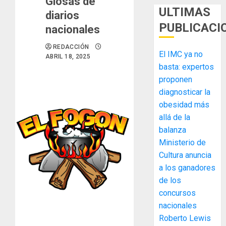
Glosas de
ULTIMAS
diarios
PUBLICACI
nacionales
REDACCIÓN
El IMC ya no
ABRIL 18, 2025
basta: expertos
proponen
diagnosticar la
obesidad más
MIDA
allá de la
desplie
balanza
accione
Ministerio de
y
elabora
Cultura anuncia
3
proyect
a los ganadores
hídricos
de los
y
La
concursos
de
Cosech
nacionales
infraes
2026,
Roberto Lewis
para
el