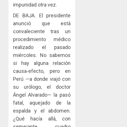
la
impunidad otra vez.
AGOSTO
Cámara
3, 2026
de
DE BAJA. El presidente
0
Comerc
anunció que está
de
convaleciente tras un
la
Zona
procedimiento médico
Libre
realizado el pasado
de
miércoles. No sabemos
Colon
si hay alguna relación
JULIO
causa-efecto, pero en
29,
2026
Perú —a donde viajó con
0
su urólogo, el doctor
Ángel Alvarado— la pasó
fatal, aquejado de la
espalda y el abdomen.
¿Qué hacía allá, con
semejante cuadro