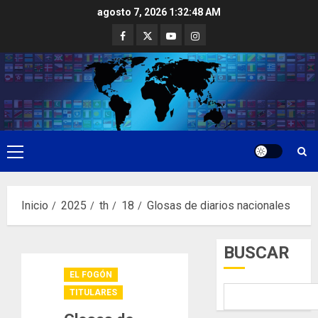
Saltar
agosto 7, 2026
1:32:49 AM
al
Facebook
Twitter
Youtube
Instagram
contenido
Menú
principal
Inicio
2025
th
18
Glosas de diarios nacionales
BUSCAR
EL FOGÓN
TITULARES