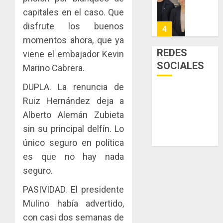
Niño
de
posesi
3, 2026
capitales en el caso. Que
arte,
del
AGOSTO
0
disfrute los buenos
gastro
nuevo
5
3, 2026
y
Preside
momentos ahora, que ya
0
turismo
de
REDES
viene el embajador Kevin
la
El
SOCIALES
AGOSTO
Marino Cabrera.
Cámara
Indicasa
3, 2026
de
AIP
DUPLA. La renuncia de
0
Comerc
fortale
Ruiz Hernández deja a
de
la
1
Alberto Alemán Zubieta
la
innovac
Zona
y
sin su principal delfín. Lo
Libre
las
ACOBIR
único seguro en política
de
capacid
recono
es que no hay nada
Colon
científi
decisió
seguro.
de
del
JULIO
Panamá
Gobier
2
29,
PASIVIDAD. El presidente
para
2026
Naciona
Mulino había advertido,
enfrent
de
0
la
eliminar
MIDA
con casi dos semanas de