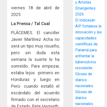
y Artistas
enfrent
café
4
viernes 18 de abril de
al
Emergentes
paname
fenóme
en
2025
2026
de
una
Toma
El Indicasat-
La Prensa / Tal Cual
El
experie
de
AIP fortalece la
Niño
de
posesi
innovación y las
PLÁCEMES. El canciller
arte,
del
capacidades
AGOSTO
Javier Martínez Acha no
gastro
nuevo
5
3, 2026
científicas de
y
será un tipo muy risueño,
Preside
0
Panamá para
turismo
de
pero sin duda esta
enfrentar la
la
El
semana la suerte le ha
AGOSTO
Cámara
tuberculosis
Indicasa
3, 2026
sonreído. Para empezar,
de
AIP
resistente
0
Comerc
estaba lejos -primero en
fortale
Glosas de
de
la
1
Honduras y luego en
diarios
la
innovac
Perú- cuando estalló el
nacionales
Zona
y
Glosas de
escándalo del acuerdo
Libre
las
ACOBIR
diarios
de
capacid
firmado con el secretario
recono
Colon
nacionales
científi
decisió
de Estado, Pete Hegseth.