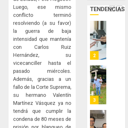
de
del
Luego, ese mismo
JULIO
TENDENCIAS
Panamá
Gobier
2
29,
conflicto terminó
para
2026
Naciona
enfrent
de
resolviendo (a su favor)
0
la
eliminar
MIDA
la guerra de baja
tubercu
el
desplie
intensidad que mantenía
resiste
ITBI
accione
con Carlos Ruiz
para
y
AGOSTO
facilitar
elabora
Hernández, su
3
5, 2026
el
proyect
vicecanciller hasta el
0
acceso
hídricos
pasado miércoles.
a
y
La
Además, gracias a un
la
de
Cosech
viviend
infraes
2026,
fallo de la Corte Suprema,
y
para
el
su hermano Valentín
dinamiz
enfrent
café
4
Martínez Vásquez ya no
el
al
paname
sector
tendrá que cumplir la
fenóme
en
inmobili
de
una
Toma
condena de 80 meses de
El
experie
de
prisión por blanqueo de
AGOSTO