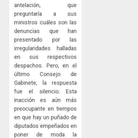
tubercu
el
desplie
antelación, que
resiste
ITBI
accione
preguntaría a sus
para
y
AGOSTO
ministros cuáles son las
facilitar
elabora
3
5, 2026
el
proyect
denuncias que han
0
acceso
hídricos
presentado por las
a
y
La
irregularidades halladas
la
de
Cosech
viviend
en sus respectivos
infraes
2026,
y
para
el
despachos. Pero, en el
dinamiz
enfrent
café
4
último Consejo de
el
al
paname
Gabinete, la respuesta
sector
fenóme
en
inmobili
de
fue el silencio. Esta
una
Toma
El
experie
de
inacción es aún más
AGOSTO
Niño
de
posesi
3, 2026
preocupante en tiempos
arte,
del
AGOSTO
0
en que hay un puñado de
gastro
nuevo
5
3, 2026
y
diputados empeñados en
Preside
0
turismo
de
poner de moda la