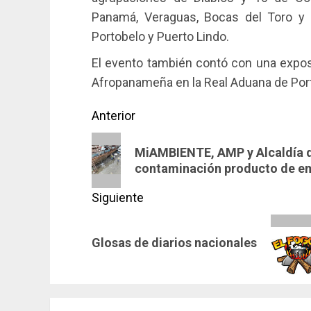
Panamá, Veraguas, Bocas del Toro y
Portobelo y Puerto Lindo.
El evento también contó con una expos
Afropanameña en la Real Aduana de Por
Navegación
Anterior
de
Entrada
MiAMBIENTE, AMP y Alcaldía d
anterior:
entradas
contaminación producto de em
Siguiente
Siguiente
Glosas de diarios nacionales
entrada: