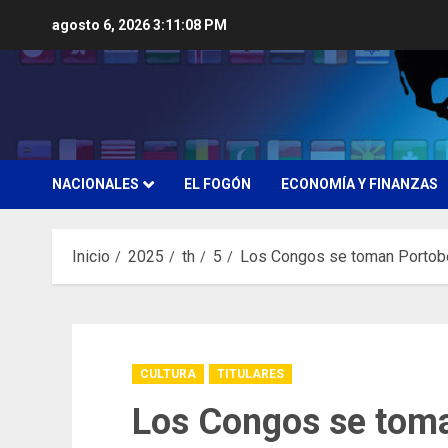
Saltar
agosto 6, 2026
3:11:10 PM
al
contenido
NACIONALES
EL FOGÓN
ECONOMÍA Y FINANZAS
Inicio
2025
th
5
Los Congos se toman Portob
CULTURA
TITULARES
Los Congos se tom