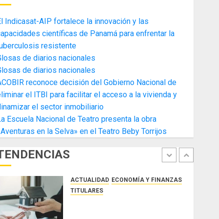
4
AGOSTO 3, 2026
0
l Indicasat-AIP fortalece la innovación y las
ACTUALIDAD
ECONOMÍA Y FINANZAS
apacidades científicas de Panamá para enfrentar la
TITULARES
uberculosis resistente
Toma de posesión del nuevo
losas de diarios nacionales
Presidente de la Cámara de
losas de diarios nacionales
Comercio de la Zona Libre de
ACOBIR reconoce decisión del Gobierno Nacional de
Colon
5
liminar el ITBI para facilitar el acceso a la vivienda y
JULIO 29, 2026
0
ACTUALIDAD
SALUD
TECNOLOGÍA
inamizar el sector inmobiliario
TITULARES
a Escuela Nacional de Teatro presenta la obra
El Indicasat-AIP fortalece la
Aventuras en la Selva» en el Teatro Beby Torrijos
innovación y las capacidades
científicas de Panamá para
TENDENCIAS
enfrentar la tuberculosis
1
resistente
ACTUALIDAD
ECONOMÍA Y FINANZAS
AGOSTO 5, 2026
0
TITULARES
ACOBIR reconoce decisión del
Gobierno Nacional de eliminar el