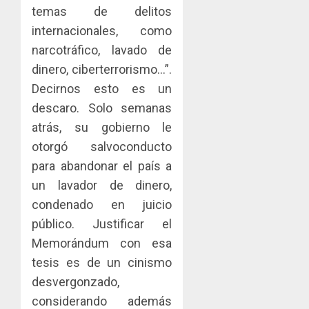
AGOSTO
0
gastro
nuevo
temas de delitos
5
3, 2026
y
Preside
internacionales, como
0
turismo
de
narcotráfico, lavado de
la
AGOSTO
dinero, ciberterrorismo…”.
Cámara
3, 2026
de
Decirnos esto es un
0
Comerc
descaro. Solo semanas
de
atrás, su gobierno le
la
Zona
otorgó salvoconducto
Libre
para abandonar el país a
de
un lavador de dinero,
Colon
condenado en juicio
JULIO
público. Justificar el
29,
2026
Memorándum con esa
0
tesis es de un cinismo
desvergonzado,
considerando además