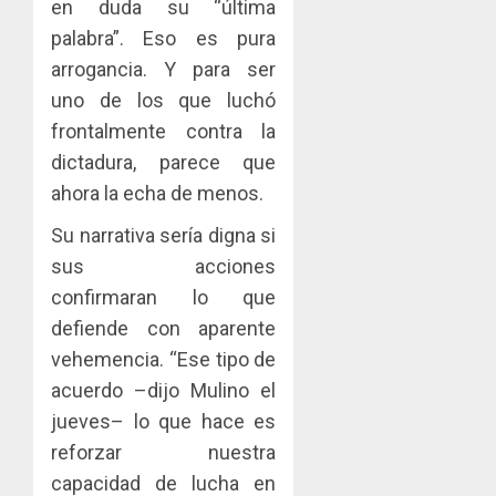
en duda su “última
para
2026
Naciona
palabra”. Eso es pura
enfrent
de
0
la
eliminar
MIDA
arrogancia. Y para ser
tubercu
el
desplie
uno de los que luchó
resiste
ITBI
accione
frontalmente contra la
para
y
AGOSTO
dictadura, parece que
facilitar
elabora
3
5, 2026
el
proyect
ahora la echa de menos.
0
acceso
hídricos
Su narrativa sería digna si
a
y
La
la
de
Cosech
sus acciones
viviend
infraes
2026,
confirmaran lo que
y
para
el
defiende con aparente
dinamiz
enfrent
café
4
el
vehemencia. “Ese tipo de
al
paname
sector
fenóme
en
acuerdo –dijo Mulino el
inmobili
de
una
Toma
jueves– lo que hace es
El
experie
de
AGOSTO
reforzar nuestra
Niño
de
posesi
3, 2026
capacidad de lucha en
arte,
del