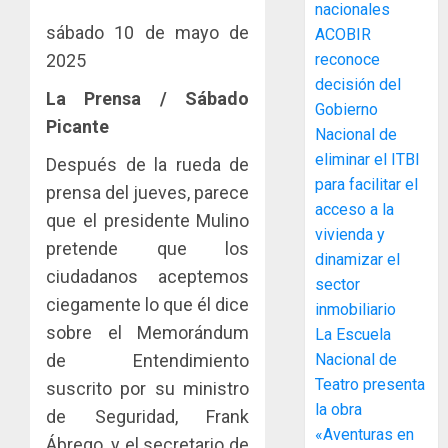
La
nacionales
de
Cosech
sábado 10 de mayo de
ACOBIR
infraes
2026,
2025
reconoce
para
el
decisión del
enfrent
café
4
La Prensa / Sábado
al
Gobierno
paname
Picante
fenóme
en
Nacional de
de
una
Toma
eliminar el ITBI
Después de la rueda de
El
experie
de
para facilitar el
prensa del jueves, parece
Niño
de
posesi
acceso a la
que el presidente Mulino
arte,
del
vivienda y
AGOSTO
gastro
nuevo
pretende que los
5
3, 2026
dinamizar el
y
Preside
ciudadanos aceptemos
0
sector
turismo
de
ciegamente lo que él dice
inmobiliario
la
El
AGOSTO
sobre el Memorándum
Cámara
La Escuela
Indicasa
3, 2026
de
AIP
de Entendimiento
Nacional de
0
Comerc
fortale
Teatro presenta
suscrito por su ministro
de
la
1
la obra
de Seguridad, Frank
la
innovac
«Aventuras en
Zona
Ábrego, y el secretario de
y