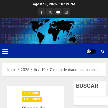
Saltar
agosto 6, 2026
6:10:20 PM
al
Facebook
Twitter
Youtube
Instagram
contenido
Menú
principal
Inicio
2025
th
10
Glosas de diarios nacionales
BUSCAR
EL FOGÓN
TITULARES