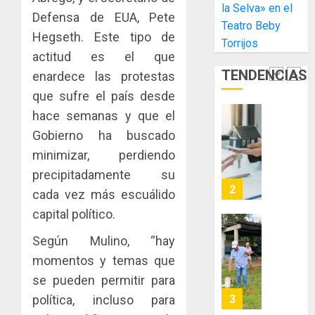
la Selva» en el
Libre
las
ACOBIR
Defensa de EUA, Pete
Teatro Beby
de
capacid
recono
Hegseth. Este tipo de
Colon
Torrijos
científi
decisió
actitud es el que
de
del
JULIO
TENDENCIAS
Panamá
enardece las protestas
Gobier
2
29,
para
2026
Naciona
que sufre el país desde
enfrent
de
0
hace semanas y que el
la
eliminar
MIDA
Gobierno ha buscado
tubercu
el
desplie
resiste
ITBI
minimizar, perdiendo
accione
para
y
precipitadamente su
AGOSTO
facilitar
elabora
3
5, 2026
cada vez más escuálido
el
proyect
0
capital político.
acceso
hídricos
a
y
La
Según Mulino, “hay
la
de
Cosech
momentos y temas que
viviend
infraes
2026,
y
para
se pueden permitir para
el
dinamiz
enfrent
café
política, incluso para
4
el
al
paname