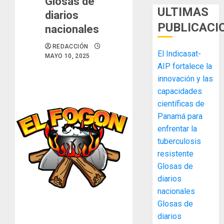
Glosas de
ULTIMAS
diarios
PUBLICACI
nacionales
REDACCIÓN
El Indicasat-
MAYO 10, 2025
AIP fortalece la
innovación y las
capacidades
científicas de
Panamá para
enfrentar la
tuberculosis
MIDA
resistente
desplie
Glosas de
accione
diarios
y
elabora
nacionales
3
proyect
Glosas de
hídricos
diarios
y