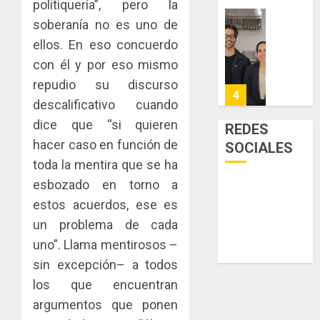
politiquería”, pero la
sector
fenóme
en
soberanía no es uno de
inmobili
de
una
Toma
El
experie
ellos. En eso concuerdo
de
AGOSTO
Niño
de
posesi
3, 2026
con él y por eso mismo
arte,
del
repudio su discurso
AGOSTO
0
gastro
nuevo
5
3, 2026
descalificativo cuando
y
Preside
0
turismo
de
dice que “si quieren
REDES
la
El
hacer caso en función de
SOCIALES
AGOSTO
Cámara
Indicasa
3, 2026
toda la mentira que se ha
de
AIP
0
esbozado en torno a
Comerc
fortale
de
la
estos acuerdos, ese es
1
la
innovac
un problema de cada
Zona
y
uno”. Llama mentirosos –
Libre
las
ACOBIR
sin excepción– a todos
de
capacid
recono
Colon
científi
decisió
los que encuentran
de
del
argumentos que ponen
JULIO
Panamá
Gobier
2
29,