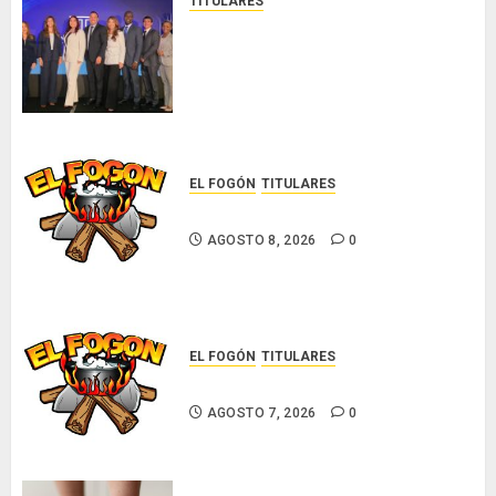
TITULARES
NUEVA JUNTA DIRECTIVA DE
CONALPROSE IMPULSARÁ LA
CAPACITACIÓN, ÉTICA E
INCIDENCIA TÉCNICA EN EL
MERCADO ASEGURADOR
AGOSTO 8, 2026
0
EL FOGÓN
TITULARES
Glosas de diarios nacionales
AGOSTO 8, 2026
0
EL FOGÓN
TITULARES
Glosas de diarios nacionales
AGOSTO 7, 2026
0