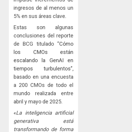
y
IMPULS
ingresos de al menos un
0
turismo
LA
5% en sus áreas clave.
CAPACI
El
AGOSTO
ÉTICA
Indicasa
3, 2026
Estas son algunas
E
AIP
conclusiones del reporte
0
INCIDEN
fortale
TÉCNIC
de BCG titulado “
Cómo
la
2
EN
innovac
los CMOs están
EL
y
escalando la GenAI en
MERCA
las
ACOBIR
tiempos turbulentos”
,
ASEGU
capacid
recono
científi
basado en una encuesta
decisió
AGOSTO
de
del
a 200 CMOs de todo el
8, 2026
Panamá
Gobier
3
mundo realizada entre
0
para
Naciona
abril y mayo de 2025.
enfrent
de
la
eliminar
MIDA
«
La inteligencia artificial
tubercu
el
desplie
generativa está
resiste
ITBI
accione
para
transformando de forma
y