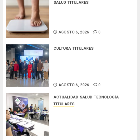
SALUD
TITULARES
El IMC ya no basta: expertos
proponen diagnosticar la
obesidad más allá de la balanza
AGOSTO 6, 2026
0
CULTURA
TITULARES
Ministerio de Cultura anuncia a
los ganadores de los concursos
nacionales Roberto Lewis y
Artistas Emergentes 2026
AGOSTO 6, 2026
0
ACTUALIDAD
SALUD
TECNOLOGÍA
TITULARES
El Indicasat-AIP fortalece la
innovación y las capacidades
científicas de Panamá para
enfrentar la tuberculosis
resistente