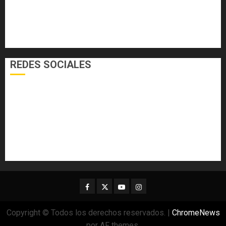
NACIONALES
SALUD
TECNOLOGÍA
VARIEDADES
REDES SOCIALES
Facebook
Twitter
Youtube
Instagram
Copyright © Todos los derechos reservados.
|
ChromeNews
por AF themes.