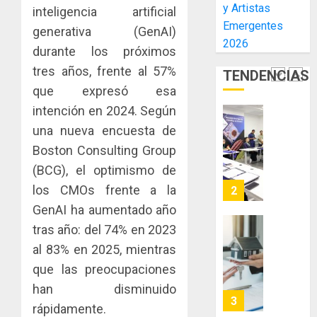
y Artistas
inmobili
inteligencia artificial
de
una
NUEVA
Emergentes
El
experie
JUNTA
generativa (GenAI)
AGOSTO
Niño
2026
de
DIRECT
3, 2026
durante los próximos
arte,
DE
tres años, frente al 57%
AGOSTO
0
TENDENCIAS
gastro
CONAL
1
3, 2026
que expresó esa
y
IMPULS
0
turismo
LA
intención en 2024. Según
CAPACI
El
una nueva encuesta de
AGOSTO
ÉTICA
Indicasa
3, 2026
Boston Consulting Group
E
AIP
0
(BCG), el optimismo de
INCIDEN
fortale
TÉCNIC
la
los CMOs frente a la
2
EN
innovac
GenAI ha aumentado año
EL
y
tras año: del 74% en 2023
MERCA
las
ACOBIR
ASEGU
al 83% en 2025, mientras
capacid
recono
científi
decisió
que las preocupaciones
AGOSTO
de
del
8, 2026
han disminuido
Panamá
Gobier
3
rápidamente.
0
para
Naciona