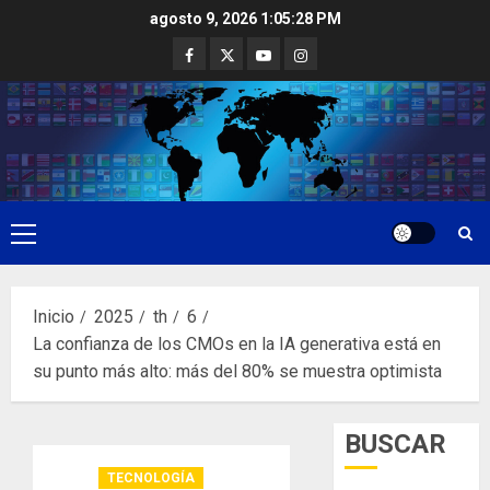
Saltar
agosto 9, 2026
1:05:29 PM
al
Facebook
Twitter
Youtube
Instagram
contenido
Menú
principal
Inicio
2025
th
6
La confianza de los CMOs en la IA generativa está en
su punto más alto: más del 80% se muestra optimista
BUSCAR
TECNOLOGÍA