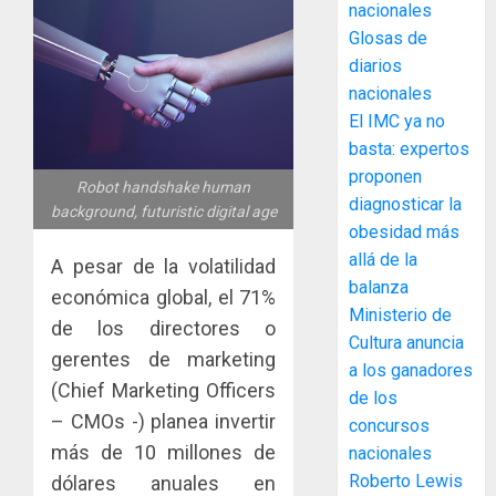
ACOBIR
nacionales
recono
Glosas de
decisió
diarios
del
nacionales
Gobier
3
El IMC ya no
Naciona
de
basta: expertos
eliminar
MIDA
proponen
Robot handshake human
el
desplie
diagnosticar la
background, futuristic digital age
ITBI
accione
obesidad más
para
y
allá de la
A pesar de la volatilidad
facilitar
elabora
4
balanza
el
proyect
económica global, el 71%
Ministerio de
acceso
hídricos
de los directores o
a
Cultura anuncia
y
La
gerentes de marketing
la
de
a los ganadores
Cosech
(Chief Marketing Officers
viviend
infraes
2026,
de los
y
para
el
– CMOs -) planea invertir
concursos
dinamiz
enfrent
café
5
más de 10 millones de
nacionales
el
al
paname
Roberto Lewis
dólares anuales en
sector
fenóme
en