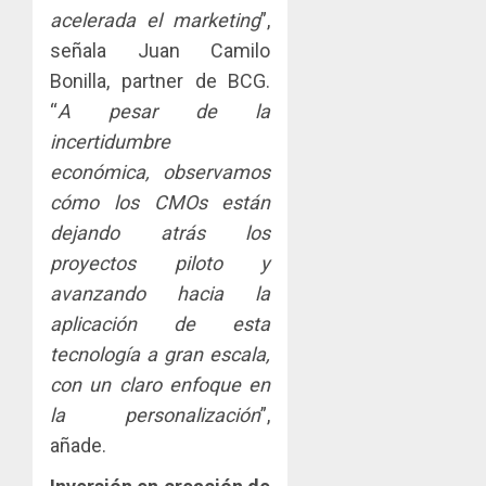
AGOSTO
facilitar
elabora
acelerada el marketing
”,
4
5, 2026
el
proyect
señala Juan Camilo
0
acceso
hídricos
Bonilla, partner de BCG.
a
y
La
la
de
“
A pesar de la
Cosech
viviend
infraes
2026,
incertidumbre
y
para
el
económica, observamos
dinamiz
enfrent
café
5
cómo los CMOs están
el
al
paname
sector
fenóme
en
dejando atrás los
inmobili
de
una
proyectos piloto y
El
experie
avanzando hacia la
AGOSTO
Niño
de
3, 2026
aplicación de esta
arte,
AGOSTO
0
gastro
tecnología a gran escala,
3, 2026
y
con un claro enfoque en
0
turismo
la personalización
”,
AGOSTO
añade.
3, 2026