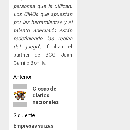
personas que la utilizan.
Los CMOs que apuestan
por las herramientas y el
talento adecuado están
redefiniendo las reglas
del juego
”, finaliza el
partner de BCG, Juan
Camilo Bonilla.
Navegación
Anterior
de
Entrada
Glosas de
diarios
anterior:
entradas
nacionales
Siguiente
Empresas suizas
Siguiente