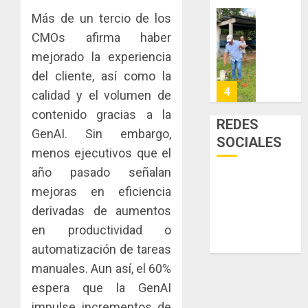
enfrent
de
Más de un tercio de los
la
eliminar
MIDA
CMOs afirma haber
tubercu
el
desplie
resiste
mejorado la experiencia
ITBI
accione
para
y
del cliente, así como la
AGOSTO
facilitar
elabora
4
5, 2026
calidad y el volumen de
el
proyect
contenido gracias a la
0
acceso
hídricos
REDES
a
GenAI. Sin embargo,
y
La
SOCIALES
la
de
Cosech
menos ejecutivos que el
viviend
infraes
2026,
año pasado señalan
y
para
el
mejoras en eficiencia
dinamiz
enfrent
café
5
el
al
derivadas de aumentos
paname
sector
fenóme
en
en productividad o
inmobili
de
una
NUEVA
automatización de tareas
El
experie
JUNTA
AGOSTO
manuales. Aun así, el 60%
Niño
de
DIRECT
3, 2026
arte,
espera que la GenAI
DE
AGOSTO
0
gastro
CONAL
impulse incrementos de
1
3, 2026