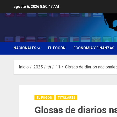
Saltar
agosto 6, 2026
8:50:48 AM
al
contenido
NACIONALES
EL FOGÓN
ECONOMÍA Y FINANZAS
Inicio
2025
th
11
Glosas de diarios nacionale
EL FOGÓN
TITULARES
Glosas de diarios n