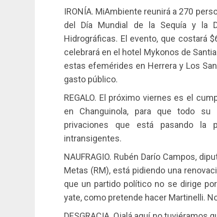
IRONÍA. MiAmbiente reunirá a 270 person
del Día Mundial de la Sequía y la D
Hidrográficas. El evento, que costará 
celebrará en el hotel Mykonos de Santi
estas efemérides en Herrera y Los Sant
gasto público.
REGALO. El próximo viernes es el cumpl
en Changuinola, para que todo su
privaciones que está pasando la p
intransigentes.
NAUFRAGIO. Rubén Darío Campos, diputa
Metas (RM), está pidiendo una renovació
que un partido político no se dirige p
yate, como pretende hacer Martinelli. No
DESGRACIA. Ojalá aquí no tuviéramos qu