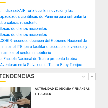
4
AGOSTO 3, 2026
0
l Indicasat-AIP fortalece la innovación y las
ACTUALIDAD
ECONOMÍA Y FINANZAS
apacidades científicas de Panamá para enfrentar la
TITULARES
uberculosis resistente
Toma de posesión del nuevo
losas de diarios nacionales
Presidente de la Cámara de
losas de diarios nacionales
Comercio de la Zona Libre de
ACOBIR reconoce decisión del Gobierno Nacional de
Colon
5
liminar el ITBI para facilitar el acceso a la vivienda y
JULIO 29, 2026
0
ACTUALIDAD
SALUD
TECNOLOGÍA
inamizar el sector inmobiliario
TITULARES
a Escuela Nacional de Teatro presenta la obra
El Indicasat-AIP fortalece la
Aventuras en la Selva» en el Teatro Beby Torrijos
innovación y las capacidades
científicas de Panamá para
TENDENCIAS
enfrentar la tuberculosis
1
resistente
ACTUALIDAD
ECONOMÍA Y FINANZAS
AGOSTO 5, 2026
0
TITULARES
ACOBIR reconoce decisión del
Gobierno Nacional de eliminar el