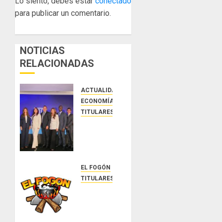
Lo siento, debes estar
conectado
para publicar un comentario.
NOTICIAS
RELACIONADAS
ACTUALIDAD
ECONOMÍA Y FINANZAS
TITULARES
NUEVA
JUNTA
DIRECTIVA
DE
CONALPROSE
EL FOGÓN
IMPULSARÁ
TITULARES
LA
Glosas
CAPACITACIÓN,
de
ÉTICA E
diarios