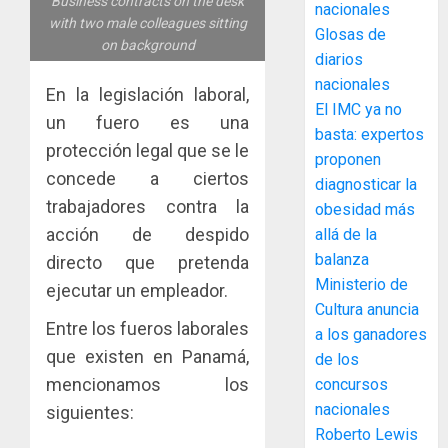
ACOBIR
Business contracts on the desk
nacionales
recono
with two male colleagues sitting
Glosas de
decisió
on background
diarios
del
nacionales
Gobier
3
En la legislación laboral,
El IMC ya no
Naciona
un fuero es una
de
basta: expertos
protección legal que se le
eliminar
MIDA
proponen
el
concede a ciertos
desplie
diagnosticar la
ITBI
accione
trabajadores contra la
obesidad más
para
y
acción de despido
allá de la
facilitar
elabora
4
balanza
directo que pretenda
el
proyect
Ministerio de
acceso
hídricos
ejecutar un empleador.
a
Cultura anuncia
y
La
Entre los fueros laborales
la
de
a los ganadores
Cosech
viviend
infraes
que existen en Panamá,
2026,
de los
y
para
el
mencionamos los
concursos
dinamiz
enfrent
café
5
nacionales
siguientes:
el
al
paname
Roberto Lewis
sector
fenóme
en