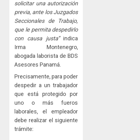
AGOSTO
solicitar una autorización
facilitar
elabora
4
5, 2026
el
proyect
previa, ante los Juzgados
0
acceso
hídricos
Seccionales de Trabajo,
a
y
La
que le permita despedirlo
la
de
Cosech
viviend
con causa justa”
indica
infraes
2026,
y
para
el
Irma Montenegro,
dinamiz
enfrent
café
5
abogada laborista de BDS
el
al
paname
Asesores Panamá.
sector
fenóme
en
inmobili
de
una
Precisamente, para poder
El
experie
AGOSTO
despedir a un trabajador
Niño
de
3, 2026
que está protegido por
arte,
AGOSTO
0
gastro
uno o más fueros
3, 2026
y
laborales, el empleador
0
turismo
debe realizar el siguiente
AGOSTO
trámite:
3, 2026