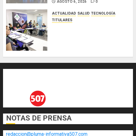
AGOSTO 6, 2026
0
ACTUALIDAD
SALUD
TECNOLOGÍA
TITULARES
El Indicasat-AIP fortalece la
innovación y las capacidades
científicas de Panamá para
enfrentar la tuberculosis
resistente
AGOSTO 5, 2026
0
NOTAS DE PRENSA
redaccion@pluma-informativa507.com