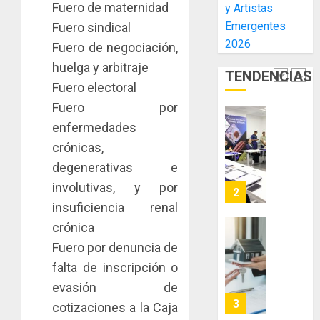
Fuero de maternidad
y Artistas
inmobili
de
una
NUEVA
Emergentes
Fuero sindical
El
experie
JUNTA
AGOSTO
Niño
2026
de
DIRECT
Fuero de negociación,
3, 2026
arte,
DE
huelga y arbitraje
AGOSTO
0
TENDENCIAS
gastro
CONAL
1
3, 2026
Fuero electoral
y
IMPULS
0
Fuero por
turismo
LA
CAPACI
El
enfermedades
AGOSTO
ÉTICA
Indicasa
3, 2026
crónicas,
E
AIP
degenerativas e
0
INCIDEN
fortale
involutivas, y por
TÉCNIC
la
2
EN
innovac
insuficiencia renal
EL
y
crónica
MERCA
las
ACOBIR
Fuero por denuncia de
ASEGU
capacid
recono
falta de inscripción o
científi
decisió
AGOSTO
de
del
evasión de
8, 2026
Panamá
Gobier
3
cotizaciones a la Caja
0
para
Naciona