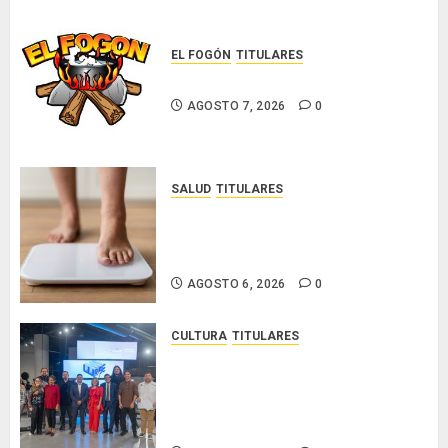
EL FOGÓN
TITULARES
Glosas de diarios nacionales
AGOSTO 7, 2026
0
SALUD
TITULARES
El IMC ya no basta: expertos
proponen diagnosticar la
obesidad más allá de la balanza
AGOSTO 6, 2026
0
CULTURA
TITULARES
Ministerio de Cultura anuncia a
los ganadores de los concursos
nacionales Roberto Lewis y
Artistas Emergentes 2026