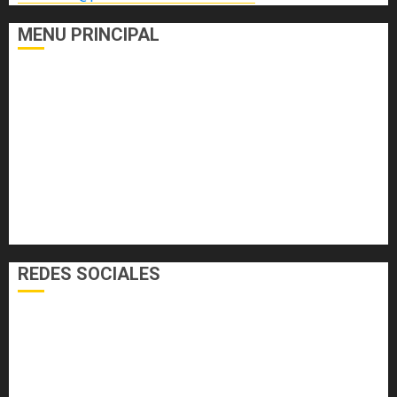
MENU PRINCIPAL
DEPORTES
ECONOMÍA Y FINANZAS
EL FOGÓN
INTERNACIONALES
NACIONALES
SALUD
TECNOLOGÍA
VARIEDADES
REDES SOCIALES