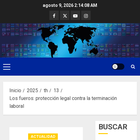
Saltar
agosto 9, 2026
2:14:09 AM
al
Facebook
Twitter
Youtube
Instagram
contenido
Menú
principal
Inicio
2025
th
13
Los fueros: protección legal contra la terminación
laboral
BUSCAR
ACTUALIDAD