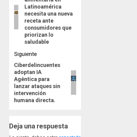
anterior:
entradas
Latinoamérica
necesita una nueva
receta ante
consumidores que
priorizan lo
saludable
Siguiente
Ciberdelincuentes
Siguiente
adoptan IA
entrada:
Agéntica para
lanzar ataques sin
intervención
humana directa.
Deja una respuesta