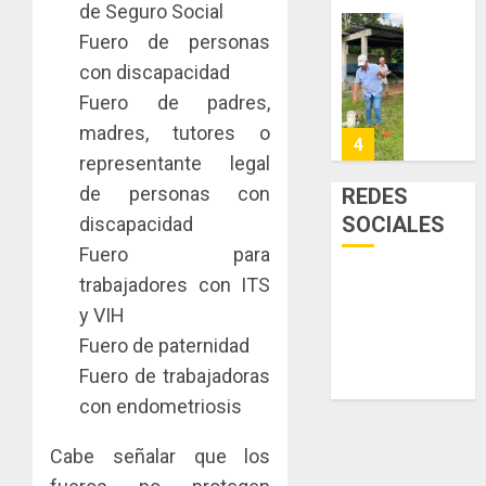
de Seguro Social
enfrent
de
la
Fuero de personas
eliminar
MIDA
tubercu
el
desplie
con discapacidad
resiste
ITBI
accione
Fuero de padres,
para
y
AGOSTO
madres, tutores o
facilitar
elabora
4
5, 2026
el
representante legal
proyect
0
acceso
hídricos
de personas con
REDES
a
y
La
SOCIALES
discapacidad
la
de
Cosech
Fuero para
viviend
infraes
2026,
y
para
trabajadores con ITS
el
dinamiz
enfrent
café
5
y VIH
el
al
paname
Fuero de paternidad
sector
fenóme
en
Fuero de trabajadoras
inmobili
de
una
NUEVA
El
experie
con endometriosis
JUNTA
AGOSTO
Niño
de
DIRECT
3, 2026
arte,
DE
Cabe señalar que los
AGOSTO
0
gastro
CONAL
1
3, 2026