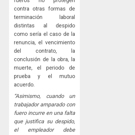
fueros no protegen
y
IMPULS
contra otras formas de
0
turismo
LA
terminación laboral
CAPACI
El
AGOSTO
ÉTICA
Indicasa
distintas al despido
3, 2026
E
AIP
como sería el caso de la
0
INCIDEN
fortale
renuncia, el vencimiento
TÉCNIC
la
2
del contrato, la
EN
innovac
EL
y
conclusión de la obra, la
MERCA
las
ACOBIR
muerte, el periodo de
ASEGU
capacid
recono
prueba y el mutuo
científi
decisió
AGOSTO
acuerdo.
de
del
8, 2026
Panamá
Gobier
3
“Asimismo, cuando un
0
para
Naciona
trabajador amparado con
enfrent
de
la
eliminar
MIDA
fuero incurre en una falta
tubercu
el
desplie
que justifica su despido,
resiste
ITBI
accione
el empleador debe
para
y