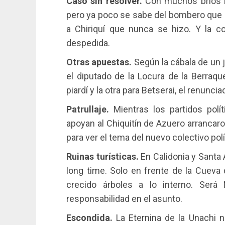
Caso sin resolver.
Con muchos bríos ll
pero ya poco se sabe del bombero que e
a Chiriquí que nunca se hizo. Y la c
despedida.
Otras apuestas.
Según la cábala de un 
el diputado de la Locura de la Berraqu
piardí y la otra para Betserai, el renunci
Patrullaje.
Mientras los partidos pol
apoyan al Chiquitín de Azuero arrancar
para ver el tema del nuevo colectivo po
Ruinas turísticas.
En Calidonia y Santa
long time. Solo en frente de la Cueva
crecido árboles a lo interno. Será 
responsabilidad en el asunto.
Escondida.
La Eternina de la Unachi 