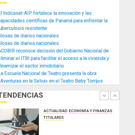
4
AGOSTO 3, 2026
0
l Indicasat-AIP fortalece la innovación y las
ACTUALIDAD
ECONOMÍA Y FINANZAS
apacidades científicas de Panamá para enfrentar la
TITULARES
uberculosis resistente
Toma de posesión del nuevo
losas de diarios nacionales
Presidente de la Cámara de
losas de diarios nacionales
Comercio de la Zona Libre de
ACOBIR reconoce decisión del Gobierno Nacional de
Colon
5
liminar el ITBI para facilitar el acceso a la vivienda y
JULIO 29, 2026
0
ACTUALIDAD
SALUD
TECNOLOGÍA
inamizar el sector inmobiliario
TITULARES
a Escuela Nacional de Teatro presenta la obra
El Indicasat-AIP fortalece la
Aventuras en la Selva» en el Teatro Beby Torrijos
innovación y las capacidades
científicas de Panamá para
TENDENCIAS
enfrentar la tuberculosis
1
resistente
ACTUALIDAD
ECONOMÍA Y FINANZAS
AGOSTO 5, 2026
0
TITULARES
ACOBIR reconoce decisión del
Gobierno Nacional de eliminar el