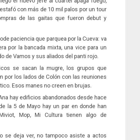
egó el nuevo jefe al cuartel apaga fuego,
stafó con más de 10 mil palos por un tour
ompras de las gaitas que fueron debut y
jode paciencia que parquea por la Cueva: va
era por la bancada mixta, una vice para un
ado de Vamos y sus aliados del panti rojo.
íticos se sacan la mugre, los grupos que
on por los lados de Colón con las reuniones
lítico. Esos manes no creen en brujas.
 Ana hay edificios abandonados desde hace
 de la 5 de Mayo hay un par en donde han
Miviot, Mop, Mi Cultura tienen algo de
no se deja ver, no tampoco asiste a actos