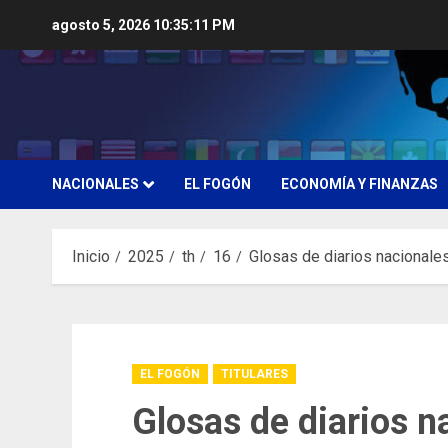
Saltar
agosto 5, 2026
10:35:12 PM
al
contenido
NACIONALES
EL FOGÓN
ECONOMÍA Y FINANZAS
Inicio
2025
th
16
Glosas de diarios nacionale
EL FOGÓN
TITULARES
Glosas de diarios n