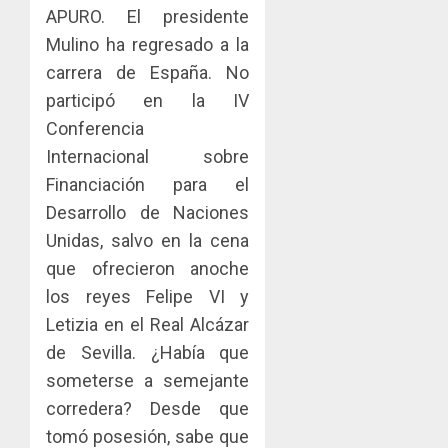
APURO. El presidente
de
del
JULIO
Panamá
Gobier
Mulino ha regresado a la
2
29,
para
2026
Naciona
carrera de España. No
enfrent
de
0
participó en la IV
la
eliminar
MIDA
Conferencia
tubercu
el
desplie
resiste
ITBI
accione
Internacional sobre
para
y
Financiación para el
AGOSTO
facilitar
elabora
3
5, 2026
Desarrollo de Naciones
el
proyect
0
Unidas, salvo en la cena
acceso
hídricos
a
y
La
que ofrecieron anoche
la
de
Cosech
los reyes Felipe VI y
viviend
infraes
2026,
Letizia en el Real Alcázar
y
para
el
dinamiz
de Sevilla. ¿Había que
enfrent
café
4
el
al
paname
someterse a semejante
sector
fenóme
en
corredera? Desde que
inmobili
de
una
Toma
tomó posesión, sabe que
El
experie
de