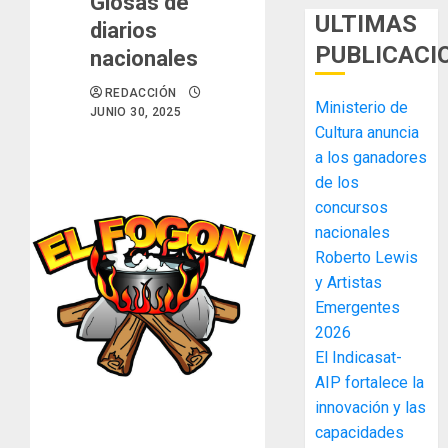
Glosas de
ULTIMAS
diarios
PUBLICACI
nacionales
REDACCIÓN
Ministerio de
JUNIO 30, 2025
Cultura anuncia
a los ganadores
de los
concursos
nacionales
Roberto Lewis
y Artistas
Emergentes
2026
MIDA
El Indicasat-
desplie
AIP fortalece la
accione
innovación y las
y
elabora
capacidades
3