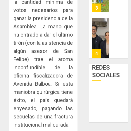
el
la cantidad mínima de
dinamiz
enfrent
café
4
votos necesarios para
el
al
paname
ganar la presidencia de la
sector
fenóme
en
inmobili
de
una
Asamblea. La mano que
Toma
El
experie
de
ha entrado a dar el último
AGOSTO
Niño
de
posesi
3, 2026
tirón (con la asistencia de
arte,
del
AGOSTO
0
algún asesor de San
gastro
nuevo
5
3, 2026
y
Preside
Felipe) trae el aroma
0
turismo
de
REDES
inconfundible de la
la
El
SOCIALES
oficina fiscalizadora de
AGOSTO
Cámara
Indicasa
3, 2026
Avenida Balboa. Si esta
de
AIP
0
Comerc
fortale
maniobra quirúrgica tiene
de
la
1
éxito, el país quedará
la
innovac
enyesado, pagando las
Zona
y
secuelas de una fractura
Libre
las
ACOBIR
de
capacid
recono
institucional mal curada.
Colon
científi
decisió