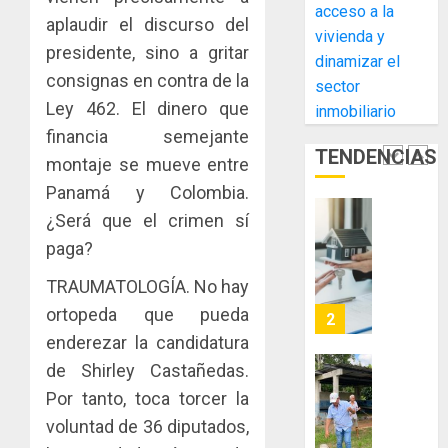
de
la
1
acceso a la
la
aplaudir el discurso del
innovac
vivienda y
Zona
y
presidente, sino a gritar
dinamizar el
Libre
las
ACOBIR
consignas en contra de la
sector
de
capacid
recono
Ley 462. El dinero que
Colon
inmobiliario
científi
decisió
de
financia semejante
del
JULIO
TENDENCIAS
Panamá
Gobier
montaje se mueve entre
2
29,
para
2026
Naciona
Panamá y Colombia.
enfrent
de
0
¿Será que el crimen sí
la
eliminar
MIDA
tubercu
el
paga?
desplie
resiste
ITBI
accione
TRAUMATOLOGÍA. No hay
para
y
AGOSTO
facilitar
ortopeda que pueda
elabora
3
5, 2026
el
proyect
enderezar la candidatura
0
acceso
hídricos
de Shirley Castañedas.
a
y
La
Por tanto, toca torcer la
la
de
Cosech
viviend
infraes
voluntad de 36 diputados,
2026,
y
para