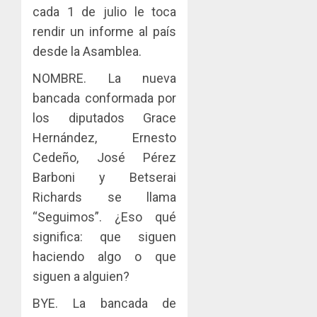
AGOSTO
Niño
cada 1 de julio le toca
de
posesi
3, 2026
arte,
del
rendir un informe al país
AGOSTO
0
gastro
nuevo
5
3, 2026
desde la Asamblea.
y
Preside
0
turismo
de
NOMBRE. La nueva
la
bancada conformada por
AGOSTO
Cámara
3, 2026
los diputados Grace
de
0
Hernández, Ernesto
Comerc
de
Cedeño, José Pérez
la
Barboni y Betserai
Zona
Richards se llama
Libre
de
“Seguimos”. ¿Eso qué
Colon
significa: que siguen
haciendo algo o que
JULIO
29,
siguen a alguien?
2026
0
BYE. La bancada de