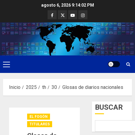
Saltar
agosto 6, 2026
9:14:03 PM
al
Facebook
Twitter
Youtube
Instagram
contenido
Menú
principal
Inicio
2025
th
30
Glosas de diarios nacionales
BUSCAR
EL FOGÓN
TITULARES