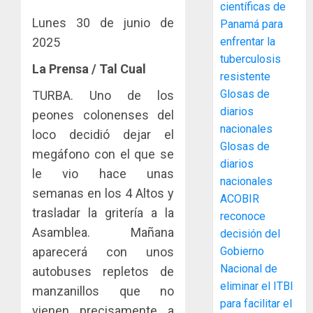
proyect
científicas de
hídricos
Lunes 30 de junio de
Panamá para
y
La
2025
enfrentar la
de
Cosech
tuberculosis
infraes
2026,
La Prensa / Tal Cual
resistente
para
el
Glosas de
TURBA. Uno de los
enfrent
café
4
al
diarios
paname
peones colonenses del
fenóme
en
nacionales
loco decidió dejar el
de
una
Toma
Glosas de
megáfono con el que se
El
experie
de
diarios
Niño
le vio hace unas
de
posesi
nacionales
arte,
del
semanas en los 4 Altos y
ACOBIR
AGOSTO
gastro
nuevo
5
3, 2026
trasladar la gritería a la
reconoce
y
Preside
Asamblea. Mañana
0
decisión del
turismo
de
aparecerá con unos
Gobierno
la
El
AGOSTO
Cámara
Nacional de
Indicasa
autobuses repletos de
3, 2026
de
AIP
eliminar el ITBI
manzanillos que no
0
Comerc
fortale
para facilitar el
vienen precisamente a