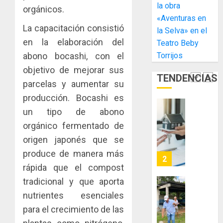
gastro
nuevo
5
3, 2026
la obra
orgánicos.
y
Preside
«Aventuras en
0
turismo
de
La capacitación consistió
la Selva» en el
la
El
AGOSTO
en la elaboración del
Teatro Beby
Cámara
Indicasa
3, 2026
Torrijos
abono bocashi, con el
de
AIP
0
Comerc
fortale
objetivo de mejorar sus
TENDENCIAS
de
la
1
parcelas y aumentar su
la
innovac
producción. Bocashi es
Zona
y
Libre
un tipo de abono
las
ACOBIR
de
capacid
recono
orgánico fermentado de
Colon
científi
decisió
origen japonés que se
de
del
JULIO
produce de manera más
Panamá
Gobier
2
29,
para
2026
rápida que el compost
Naciona
enfrent
de
tradicional y que aporta
0
la
eliminar
MIDA
nutrientes esenciales
tubercu
el
desplie
para el crecimiento de las
resiste
ITBI
accione
para