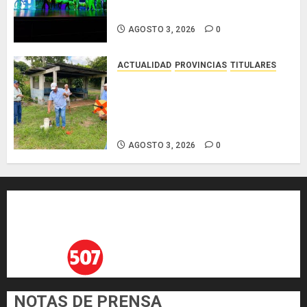
Selva» en el Teatro Beby Torrijos
AGOSTO 3, 2026
0
ACTUALIDAD
PROVINCIAS
TITULARES
MIDA despliega acciones y
elabora proyectos hídricos y de
infraestructura para enfrentar al
fenómeno de El Niño
AGOSTO 3, 2026
0
NOTAS DE PRENSA