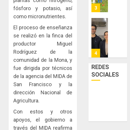
plantas como nitrógeno,
y
AGOSTO
facilitar
elabora
3
fósforo y potasio, así
5, 2026
el
proyect
como micronutrientes.
0
acceso
hídricos
a
y
La
El proceso de enseñanza
la
de
Cosech
se realizó en la finca del
viviend
infraes
2026,
productor Miguel
y
para
el
dinamiz
enfrent
Rodríguez de la
café
4
el
al
paname
comunidad de la Mona, y
sector
fenóme
en
REDES
fue dirigida por técnicos
inmobili
de
una
Toma
SOCIALES
de la agencia del MIDA de
El
experie
de
AGOSTO
Niño
de
San Francisco y la
posesi
3, 2026
arte,
del
dirección Nacional de
AGOSTO
0
gastro
nuevo
5
3, 2026
Agricultura.
y
Preside
0
turismo
de
Con estos y otros
la
El
apoyos, el gobierno a
AGOSTO
Cámara
Indicasa
3, 2026
través del MIDA reafirma
de
AIP