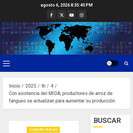
Saltar
agosto 6, 2026
8:35:40 PM
al
Facebook
Twitter
Youtube
Instagram
contenido
Menú
principal
Inicio
2025
th
4
Con asistencia del MIDA, productores de arroz de
fangueo se actualizan para aumentar su producción
BUSCAR
COMUNITARIAS