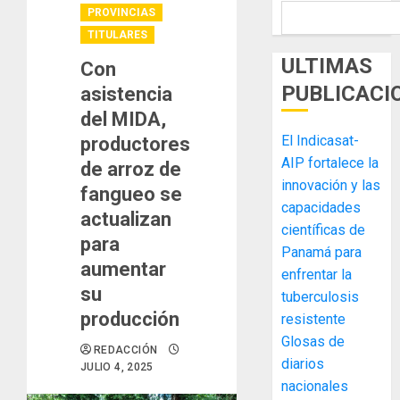
PROVINCIAS
TITULARES
ULTIMAS
Con
PUBLICACI
asistencia
del MIDA,
El Indicasat-
productores
AIP fortalece la
de arroz de
innovación y las
fangueo se
capacidades
actualizan
científicas de
para
Panamá para
aumentar
enfrentar la
su
tuberculosis
producción
resistente
Glosas de
REDACCIÓN
diarios
JULIO 4, 2025
nacionales