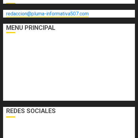
redaccion@pluma-informativa507.com
MENU PRINCIPAL
DEPORTES
ECONOMÍA Y FINANZAS
EL FOGÓN
INTERNACIONALES
NACIONALES
SALUD
TECNOLOGÍA
VARIEDADES
REDES SOCIALES