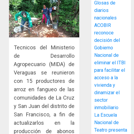
Glosas de
diarios
MIDA
nacionales
desplie
ACOBIR
accione
reconoce
y
decisión del
elabora
3
Tecnicos del Ministerio
Gobierno
proyect
hídricos
Nacional de
de Desarrollo
y
La
eliminar el ITBI
Agropecuario (MIDA) de
de
Cosech
para facilitar el
Veraguas se reunieron
infraes
2026,
acceso a la
con 15 productores de
para
el
vivienda y
enfrent
café
arroz en fangueo de las
4
dinamizar el
al
paname
comunidades de La Cruz
sector
fenóme
en
y San Juan del distrito de
de
inmobiliario
una
Toma
El
San Francisco, a fin de
experie
La Escuela
de
Niño
de
posesi
Nacional de
actualizarlos en la
arte,
del
Teatro presenta
producción de abonos
AGOSTO