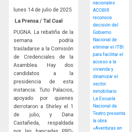
La
nacionales
de
Cosech
lunes 14 de julio de 2025
ACOBIR
infraes
2026,
reconoce
para
el
La Prensa / Tal Cual
decisión del
enfrent
café
4
PUGNA. La rebatiña de la
al
Gobierno
paname
fenóme
en
Nacional de
semana podría
de
una
Toma
eliminar el ITBI
trasladarse a la Comisión
El
experie
de
para facilitar el
de Credenciales de la
Niño
de
posesi
acceso a la
Asamblea. Hay dos
arte,
del
vivienda y
AGOSTO
gastro
nuevo
candidatos a la
5
3, 2026
dinamizar el
y
Preside
presidencia de esta
0
sector
turismo
de
instancia: Tuto Palacios,
inmobiliario
la
El
AGOSTO
apoyado por quienes
Cámara
La Escuela
Indicasa
3, 2026
de
AIP
derrotaron a Shirley el 1
Nacional de
0
Comerc
fortale
Teatro presenta
de julio, y Dana
de
la
1
la obra
Castañeda, respaldada
la
innovac
«Aventuras en
Zona
por las bancadas PRD-
y