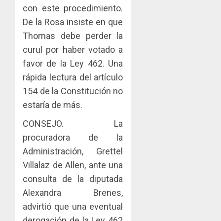
AGOSTO
0
gastro
nuevo
con este procedimiento.
5
3, 2026
y
Preside
De la Rosa insiste en que
0
turismo
de
Thomas debe perder la
la
AGOSTO
curul por haber votado a
Cámara
3, 2026
de
favor de la Ley 462. Una
0
Comerc
rápida lectura del artículo
de
154 de la Constitución no
la
Zona
estaría de más.
Libre
CONSEJO. La
de
Colon
procuradora de la
Administración, Grettel
JULIO
29,
Villalaz de Allen, ante una
2026
consulta de la diputada
0
Alexandra Brenes,
advirtió que una eventual
derogación de la Ley 462