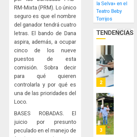
la Selva» en el
Libre
las
ACOBIR
RM-Mixta (PRM). Lo único
Teatro Beby
de
capacid
recono
seguro es que el nombre
Colon
Torrijos
científi
decisió
del ganador tendrá cuatro
de
del
JULIO
TENDENCIAS
Panamá
letras. El bando de Dana
Gobier
2
29,
para
2026
Naciona
aspira, además, a ocupar
enfrent
de
0
cinco de los nueve
la
eliminar
MIDA
puestos de esta
tubercu
el
desplie
resiste
ITBI
comisión. Sobra decir
accione
para
y
para qué quieren
AGOSTO
facilitar
elabora
3
5, 2026
controlarla y por qué es
el
proyect
0
una de las prioridades del
acceso
hídricos
a
y
Loco.
La
la
de
Cosech
BASES ROBADAS. El
viviend
infraes
2026,
y
para
juicio por presunto
el
dinamiz
enfrent
café
peculado en el manejo de
4
el
al
paname