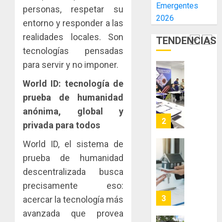
Emergentes
El
experie
personas, respetar su
JUNTA
AGOSTO
Niño
2026
de
DIRECT
3, 2026
entorno y responder a las
arte,
DE
realidades locales. Son
AGOSTO
0
TENDENCIAS
gastro
CONAL
1
3, 2026
tecnologías pensadas
y
IMPULS
0
turismo
LA
para servir y no imponer.
CAPACI
El
AGOSTO
World ID: tecnología de
ÉTICA
Indicasa
3, 2026
E
prueba de humanidad
AIP
0
INCIDEN
fortale
anónima, global y
TÉCNIC
la
2
privada para todos
EN
innovac
EL
y
World ID, el sistema de
MERCA
las
ACOBIR
prueba de humanidad
ASEGU
capacid
recono
descentralizada busca
científi
decisió
AGOSTO
de
precisamente eso:
del
8, 2026
Panamá
Gobier
3
acercar la tecnología más
0
para
Naciona
avanzada que provea
enfrent
de