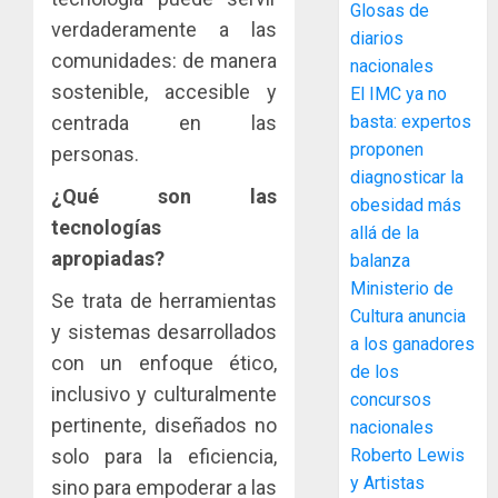
Glosas de
decisió
verdaderamente a las
diarios
del
comunidades: de manera
nacionales
Gobier
3
sostenible, accesible y
El IMC ya no
Naciona
de
centrada en las
basta: expertos
eliminar
MIDA
proponen
personas.
el
desplie
diagnosticar la
ITBI
¿Qué son las
accione
obesidad más
para
y
tecnologías
allá de la
facilitar
elabora
4
apropiadas?
balanza
el
proyect
Ministerio de
acceso
hídricos
Se trata de herramientas
a
Cultura anuncia
y
La
y sistemas desarrollados
la
de
a los ganadores
Cosech
con un enfoque ético,
viviend
infraes
2026,
de los
y
para
inclusivo y culturalmente
el
concursos
dinamiz
enfrent
café
5
pertinente, diseñados no
nacionales
el
al
paname
solo para la eficiencia,
Roberto Lewis
sector
fenóme
en
y Artistas
sino para empoderar a las
inmobili
de
una
NUEVA