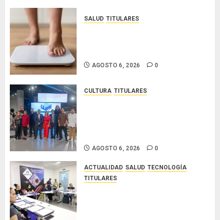
SALUD
TITULARES
El IMC ya no basta: expertos
proponen diagnosticar la
obesidad más allá de la balanza
AGOSTO 6, 2026
0
CULTURA
TITULARES
Ministerio de Cultura anuncia a
los ganadores de los concursos
nacionales Roberto Lewis y
Artistas Emergentes 2026
AGOSTO 6, 2026
0
ACTUALIDAD
SALUD
TECNOLOGÍA
TITULARES
El Indicasat-AIP fortalece la
innovación y las capacidades
científicas de Panamá para