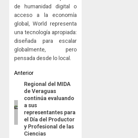
de humanidad digital o
acceso a la economía
global, World representa
una tecnología apropiada:
diseñada para escalar
globalmente, pero
pensada desde lo local.
Navegación
Anterior
Regional del MIDA
de
Entrada
de Veraguas
anterior:
entradas
continúa evaluando
a sus
representantes para
el Día del Productor
y Profesional de las
Ciencias