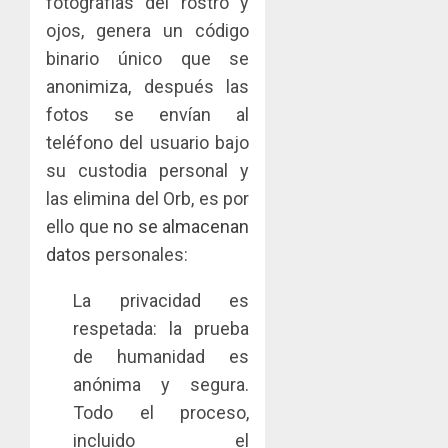
fotografías del rostro y
el
proyect
0
ojos, genera un código
acceso
hídricos
a
y
La
binario único que se
la
de
Cosech
anonimiza, después las
viviend
infraes
2026,
fotos se envían al
y
para
el
dinamiz
teléfono del usuario bajo
enfrent
café
5
el
al
paname
su custodia personal y
sector
fenóme
en
las elimina del Orb, es por
inmobili
de
una
ello que
no se almacenan
El
experie
AGOSTO
Niño
datos
personales:
de
3, 2026
arte,
AGOSTO
0
gastro
La privacidad es
3, 2026
y
respetada: la prueba
0
turismo
de humanidad es
AGOSTO
anónima y segura.
3, 2026
Todo el proceso,
0
incluido el