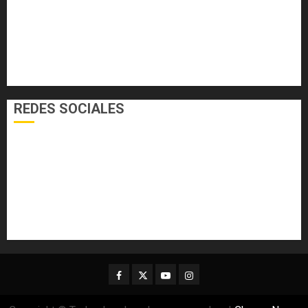
INTERNACIONALES
NACIONALES
SALUD
TECNOLOGÍA
VARIEDADES
REDES SOCIALES
Facebook
Twitter
Youtube
Instagram