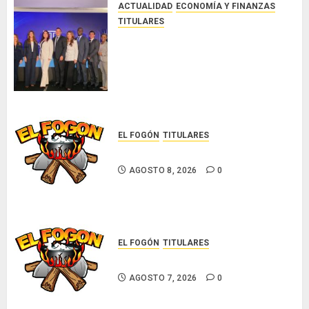
ACTUALIDAD
ECONOMÍA Y FINANZAS
0
TITULARES
NUEVA JUNTA DIRECTIVA DE
CONALPROSE IMPULSARÁ LA
CAPACITACIÓN, ÉTICA E
INCIDENCIA TÉCNICA EN EL
MERCADO ASEGURADOR
AGOSTO 8, 2026
0
EL FOGÓN
TITULARES
Glosas de diarios nacionales
AGOSTO 8, 2026
0
EL FOGÓN
TITULARES
Glosas de diarios nacionales
AGOSTO 7, 2026
0