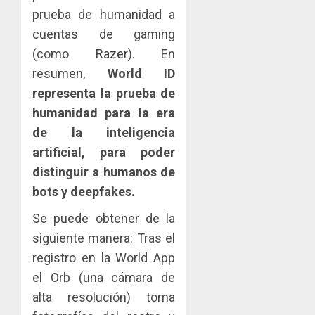
0
turismo
LA
prueba de humanidad a
CAPACI
El
cuentas de gaming
AGOSTO
ÉTICA
Indicasa
3, 2026
(como
Razer
). En
E
AIP
0
INCIDEN
fortale
resumen,
World ID
TÉCNIC
la
2
representa la prueba de
EN
innovac
humanidad para la era
EL
y
de la inteligencia
MERCA
las
ACOBIR
ASEGU
capacid
recono
artificial, para poder
científi
decisió
distinguir a humanos de
AGOSTO
de
del
8, 2026
bots y deepfakes.
Panamá
Gobier
3
0
para
Naciona
Se puede obtener de la
enfrent
de
siguiente manera: Tras el
la
eliminar
MIDA
registro en la World App
tubercu
el
desplie
resiste
ITBI
accione
el Orb (una cámara de
para
y
alta resolución) toma
AGOSTO
facilitar
elabora
4
5, 2026