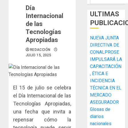
Día
ULTIMAS
Internacional
PUBLICACI
de las
Tecnologías
NUEVA JUNTA
Apropiadas
DIRECTIVA DE
REDACCIÓN
CONALPROSE
JULIO 15, 2025
IMPULSARÁ LA
CAPACITACIÓN
, ÉTICA E
INCIDENCIA
El 15 de julio se celebra
TÉCNICA EN EL
MERCADO
el Día Internacional de las
ASEGURADOR
Tecnologías Apropiadas,
Glosas de
una fecha que invita a
diarios
repensar cómo la
ACOBIR
nacionales
tecnología puede servir
recono