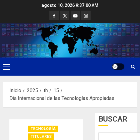
Saltar
agosto 10, 2026
9:37:01 AM
al
Facebook
Twitter
Youtube
Instagram
contenido
Menú
principal
Inicio
2025
th
15
Día Internacional de las Tecnologías Apropiadas
BUSCAR
TECNOLOGÍA
TITULARES