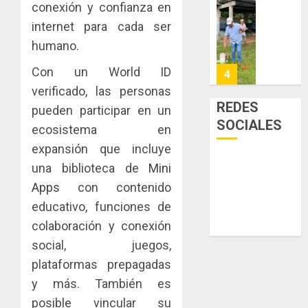
conexión y confianza en
la
eliminar
MIDA
tubercu
el
internet para cada ser
desplie
resiste
ITBI
accione
humano.
para
y
AGOSTO
facilitar
Con un World ID
elabora
4
5, 2026
el
proyect
verificado, las personas
0
acceso
hídricos
REDES
pueden participar en un
a
y
La
SOCIALES
ecosistema en
la
de
Cosech
viviend
infraes
expansión que incluye
2026,
y
para
el
una biblioteca de
Mini
dinamiz
enfrent
café
5
Apps
con contenido
el
al
paname
educativo, funciones de
sector
fenóme
en
inmobili
de
una
colaboración y conexión
NUEVA
El
experie
JUNTA
social, juegos,
AGOSTO
Niño
de
DIRECT
3, 2026
plataformas prepagadas
arte,
DE
AGOSTO
0
y más. También es
gastro
CONAL
1
3, 2026
y
IMPULS
posible vincular su