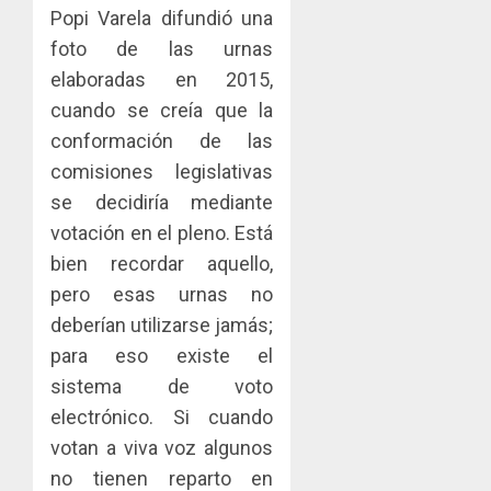
MERCA
las
ACOBIR
Popi Varela difundió una
ASEGU
capacid
recono
foto de las urnas
científi
decisió
AGOSTO
elaboradas en 2015,
de
del
8, 2026
Panamá
Gobier
cuando se creía que la
3
0
para
Naciona
conformación de las
enfrent
de
comisiones legislativas
la
eliminar
MIDA
se decidiría mediante
tubercu
el
desplie
resiste
ITBI
accione
votación en el pleno. Está
para
y
bien recordar aquello,
AGOSTO
facilitar
elabora
4
5, 2026
pero esas urnas no
el
proyect
0
deberían utilizarse jamás;
acceso
hídricos
a
y
La
para eso existe el
la
de
Cosech
sistema de voto
viviend
infraes
2026,
electrónico. Si cuando
y
para
el
dinamiz
votan a viva voz algunos
enfrent
café
5
el
al
paname
no tienen reparto en