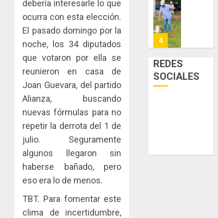
debería interesarle lo que
la
de
Cosech
viviend
infraes
ocurra con esta elección.
2026,
y
para
el
El pasado domingo por la
dinamiz
enfrent
café
5
noche, los 34 diputados
el
al
paname
que votaron por ella se
sector
fenóme
en
REDES
inmobili
de
una
reunieron en casa de
NUEVA
SOCIALES
El
experie
JUNTA
Joan Guevara, del partido
AGOSTO
Niño
de
DIRECT
3, 2026
Alianza, buscando
arte,
DE
AGOSTO
0
nuevas fórmulas para no
gastro
CONAL
1
3, 2026
y
IMPULS
repetir la derrota del 1 de
0
turismo
LA
julio. Seguramente
CAPACI
El
algunos llegaron sin
AGOSTO
ÉTICA
Indicasa
3, 2026
haberse bañado, pero
E
AIP
0
INCIDEN
fortale
eso era lo de menos.
TÉCNIC
la
2
TBT. Para fomentar este
EN
innovac
EL
y
clima de incertidumbre,