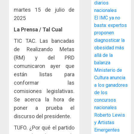
diarios
para
y
martes 15 de julio de
nacionales
facilitar
elabora
4
el
2025
El IMC ya no
proyect
acceso
hídricos
basta: expertos
La Prensa / Tal Cual
a
y
La
proponen
la
de
Cosech
diagnosticar la
TIC TAC. Las bancadas
viviend
infraes
2026,
obesidad más
de Realizando Metas
y
para
el
allá de la
dinamiz
(RM) y del PRD
enfrent
café
5
balanza
el
al
paname
comunicaron ayer que
Ministerio de
sector
fenóme
en
están listas para
inmobili
de
Cultura anuncia
una
NUEVA
conformar las
El
experie
a los ganadores
JUNTA
AGOSTO
Niño
comisiones legislativas.
de
DIRECT
de los
3, 2026
arte,
DE
Se acerca la hora de
concursos
AGOSTO
0
gastro
CONAL
1
3, 2026
poner a prueba el
nacionales
y
IMPULS
Roberto Lewis
discurso del presidente.
0
turismo
LA
y Artistas
CAPACI
El
TUFO. ¿Por qué el partido
AGOSTO
Emergentes
ÉTICA
Indicasa
3, 2026