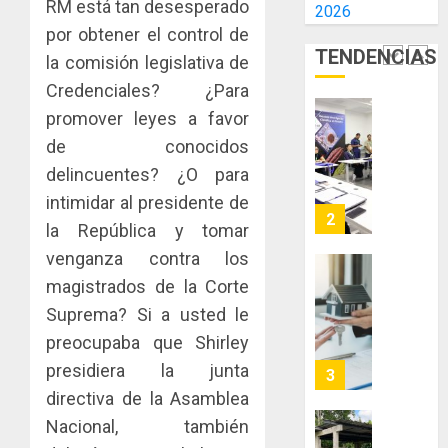
RM está tan desesperado
2026
E
AIP
0
por obtener el control de
INCIDEN
fortale
TENDENCIAS
TÉCNIC
la
la comisión legislativa de
2
EN
innovac
Credenciales? ¿Para
EL
y
promover leyes a favor
MERCA
las
ACOBIR
ASEGU
de conocidos
capacid
recono
científi
decisió
delincuentes? ¿O para
AGOSTO
de
del
8, 2026
intimidar al presidente de
Panamá
Gobier
3
la República y tomar
0
para
Naciona
enfrent
venganza contra los
de
la
eliminar
MIDA
magistrados de la Corte
tubercu
el
desplie
Suprema? Si a usted le
resiste
ITBI
accione
preocupaba que Shirley
para
y
AGOSTO
facilitar
presidiera la junta
elabora
4
5, 2026
el
proyect
directiva de la Asamblea
0
acceso
hídricos
Nacional, también
a
y
La