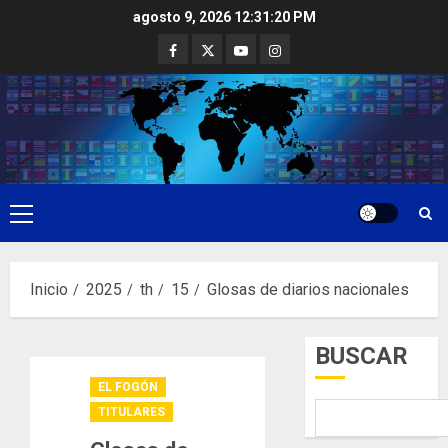
Saltar
agosto 9, 2026
12:31:21 PM
al
Facebook
Twitter
Youtube
Instagram
contenido
Menú
principal
Inicio
2025
th
15
Glosas de diarios nacionales
BUSCAR
EL FOGÓN
TITULARES