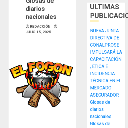
Glosas de
ULTIMAS
diarios
PUBLICACI
nacionales
REDACCIÓN
NUEVA JUNTA
JULIO 15, 2025
DIRECTIVA DE
CONALPROSE
IMPULSARÁ LA
CAPACITACIÓN
, ÉTICA E
ACOBIR
INCIDENCIA
recono
TÉCNICA EN EL
decisió
MERCADO
del
Gobier
ASEGURADOR
3
Naciona
Glosas de
de
diarios
eliminar
MIDA
nacionales
el
desplie
Glosas de
ITBI
accione