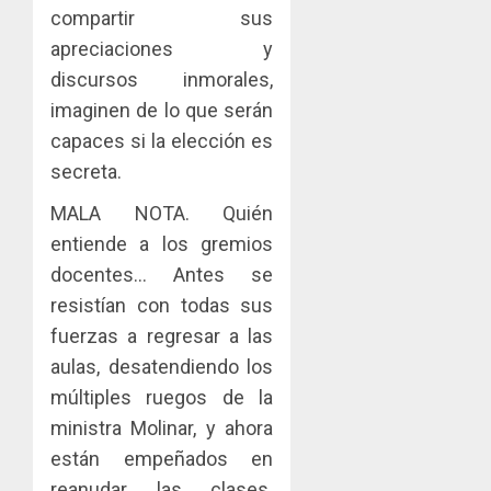
sector
fenóme
en
compartir sus
inmobili
de
una
apreciaciones y
El
experie
AGOSTO
Niño
discursos inmorales,
de
3, 2026
arte,
imaginen de lo que serán
AGOSTO
0
gastro
3, 2026
capaces si la elección es
y
secreta.
0
turismo
MALA NOTA. Quién
AGOSTO
3, 2026
entiende a los gremios
0
docentes… Antes se
resistían con todas sus
fuerzas a regresar a las
aulas, desatendiendo los
múltiples ruegos de la
ministra Molinar, y ahora
están empeñados en
reanudar las clases.