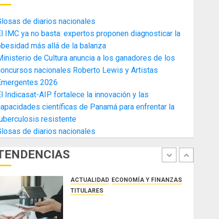
4
AGOSTO 3, 2026
0
losas de diarios nacionales
ACTUALIDAD
ECONOMÍA Y FINANZAS
l IMC ya no basta: expertos proponen diagnosticar la
TITULARES
besidad más allá de la balanza
Toma de posesión del nuevo
inisterio de Cultura anuncia a los ganadores de los
Presidente de la Cámara de
oncursos nacionales Roberto Lewis y Artistas
Comercio de la Zona Libre de
Emergentes 2026
Colon
5
l Indicasat-AIP fortalece la innovación y las
JULIO 29, 2026
0
ACTUALIDAD
SALUD
TECNOLOGÍA
apacidades científicas de Panamá para enfrentar la
TITULARES
uberculosis resistente
El Indicasat-AIP fortalece la
losas de diarios nacionales
innovación y las capacidades
científicas de Panamá para
TENDENCIAS
enfrentar la tuberculosis
1
resistente
ACTUALIDAD
ECONOMÍA Y FINANZAS
AGOSTO 5, 2026
0
TITULARES
ACOBIR reconoce decisión del
Gobierno Nacional de eliminar el