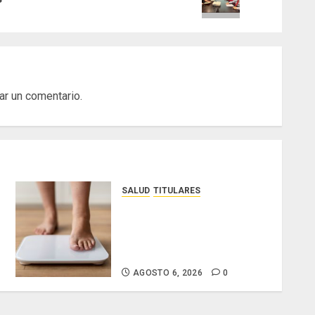
ar un comentario.
SALUD
TITULARES
El IMC ya no basta: expertos
proponen diagnosticar la
obesidad más allá de la
balanza
AGOSTO 6, 2026
0