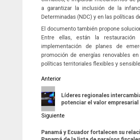
a garantizar la inclusión de la infa
Determinadas (NDC) y en las políticas d
El documento también propone solucione
Entre ellas, están la restauració
implementación de planes de emerg
promoción de energías renovables en
políticas territoriales flexibles y sensibl
Navegación
Anterior
de
Entrada
Líderes regionales intercamb
anterior:
entradas
potenciar el valor empresarial
Siguiente
Siguiente
Panamá y Ecuador fortalecen su relaci
entrada:
Panamá de la lista de paraísos fiscale