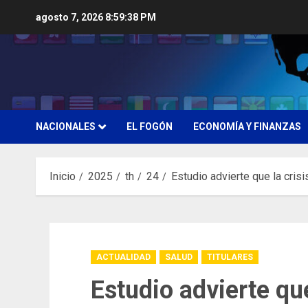
Saltar
agosto 7, 2026
8:59:40 PM
al
contenido
NACIONALES
EL FOGÓN
ECONOMÍA Y FINANZAS
Inicio
2025
th
24
Estudio advierte que la cris
ACTUALIDAD
SALUD
TITULARES
Estudio advierte que