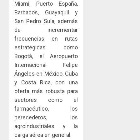
AGOSTO
Miami, Puerto España,
facilitar
elabora
4
5, 2026
el
proyect
Barbados, Guayaquil y
0
acceso
hídricos
San Pedro Sula, además
a
y
La
de incrementar
la
de
Cosech
viviend
frecuencias en rutas
infraes
2026,
y
para
el
estratégicas como
dinamiz
enfrent
café
5
Bogotá, el Aeropuerto
el
al
paname
Internacional Felipe
sector
fenóme
en
inmobili
de
Ángeles en México, Cuba
una
El
experie
y Costa Rica, con una
AGOSTO
Niño
de
3, 2026
oferta más robusta para
arte,
AGOSTO
0
sectores como el
gastro
3, 2026
y
farmacéutico, los
0
turismo
perecederos, los
agroindustriales y la
AGOSTO
3, 2026
carga aérea en general.