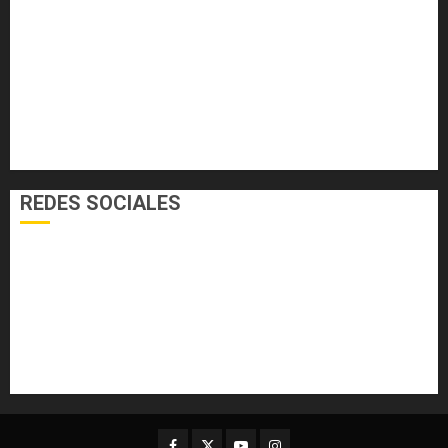
ECONOMÍA Y FINANZAS
EL FOGÓN
INTERNACIONALES
NACIONALES
SALUD
TECNOLOGÍA
VARIEDADES
REDES SOCIALES
Facebook
Twitter
Youtube
Instagram