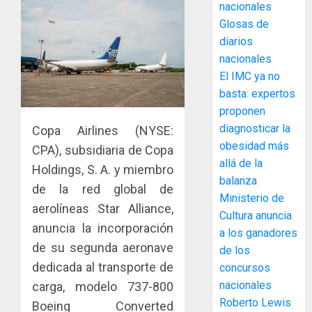
ACOBIR
nacionales
recono
Glosas de
decisió
diarios
del
nacionales
Gobier
3
El IMC ya no
Naciona
de
basta: expertos
eliminar
MIDA
proponen
el
desplie
diagnosticar la
Copa Airlines (NYSE:
ITBI
accione
obesidad más
CPA), subsidiaria de Copa
para
y
allá de la
Holdings, S. A. y miembro
facilitar
elabora
4
balanza
el
proyect
de la red global de
Ministerio de
acceso
hídricos
aerolíneas Star Alliance,
a
Cultura anuncia
y
La
anuncia la incorporación
la
de
a los ganadores
Cosech
viviend
de su segunda aeronave
infraes
2026,
de los
y
para
el
dedicada al transporte de
concursos
dinamiz
enfrent
café
5
nacionales
carga, modelo 737-800
el
al
paname
Roberto Lewis
Boeing Converted
sector
fenóme
en