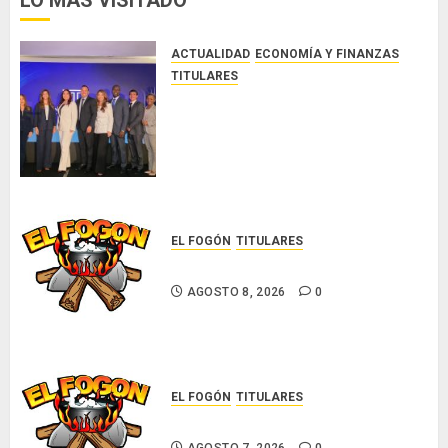
AGOSTO
8, 2026
ACTUALIDAD
ECONOMÍA Y FINANZAS
0
TITULARES
NUEVA JUNTA DIRECTIVA DE
CONALPROSE IMPULSARÁ LA
CAPACITACIÓN, ÉTICA E
INCIDENCIA TÉCNICA EN EL
MERCADO ASEGURADOR
AGOSTO 8, 2026
0
EL FOGÓN
TITULARES
Glosas de diarios nacionales
AGOSTO 8, 2026
0
EL FOGÓN
TITULARES
Glosas de diarios nacionales
AGOSTO 7, 2026
0