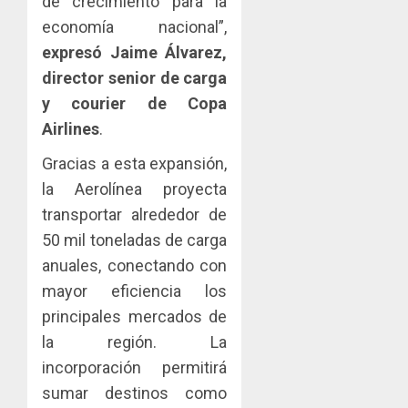
de crecimiento para la
y
IMPULS
economía nacional”,
0
turismo
LA
expresó Jaime Álvarez,
CAPACI
El
AGOSTO
ÉTICA
Indicasa
director senior de carga
3, 2026
E
AIP
y courier de Copa
0
INCIDEN
fortale
Airlines
.
TÉCNIC
la
2
EN
innovac
Gracias a esta expansión,
EL
y
la Aerolínea proyecta
MERCA
las
ACOBIR
transportar alrededor de
ASEGU
capacid
recono
científi
decisió
50 mil toneladas de carga
AGOSTO
de
del
8, 2026
anuales, conectando con
Panamá
Gobier
3
mayor eficiencia los
0
para
Naciona
principales mercados de
enfrent
de
la
eliminar
MIDA
la región. La
tubercu
el
desplie
incorporación permitirá
resiste
ITBI
accione
sumar destinos como
para
y