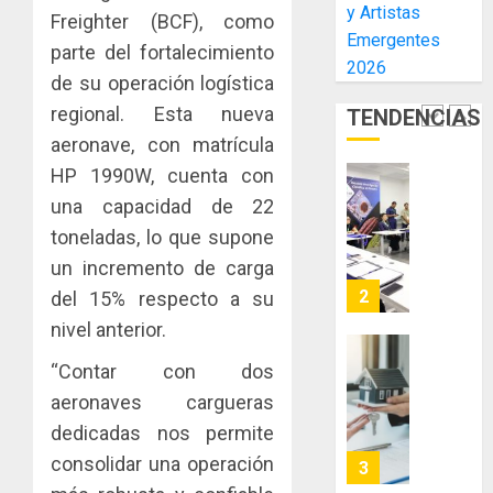
y Artistas
inmobili
de
Freighter (BCF), como
una
NUEVA
Emergentes
El
experie
JUNTA
parte del fortalecimiento
AGOSTO
Niño
2026
de
DIRECT
3, 2026
de su operación logística
arte,
DE
AGOSTO
0
regional. Esta nueva
TENDENCIAS
gastro
CONAL
1
3, 2026
y
aeronave, con matrícula
IMPULS
0
turismo
LA
HP 1990W, cuenta con
CAPACI
El
una capacidad de 22
AGOSTO
ÉTICA
Indicasa
3, 2026
toneladas, lo que supone
E
AIP
0
INCIDEN
un incremento de carga
fortale
TÉCNIC
la
2
del 15% respecto a su
EN
innovac
nivel anterior.
EL
y
MERCA
las
ACOBIR
“Contar con dos
ASEGU
capacid
recono
aeronaves cargueras
científi
decisió
AGOSTO
dedicadas nos permite
de
del
8, 2026
Panamá
consolidar una operación
Gobier
3
0
para
Naciona