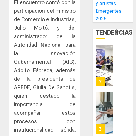
El encuentro contó con la
y Artistas
inmobili
de
una
NUEVA
participación del ministro
Emergentes
El
experie
JUNTA
AGOSTO
Niño
2026
de Comercio e Industrias,
de
DIRECT
3, 2026
arte,
DE
Julio Moltó, y del
AGOSTO
0
TENDENCIAS
gastro
CONAL
1
3, 2026
administrador de la
y
IMPULS
0
Autoridad Nacional para
turismo
LA
la Innovación
CAPACI
El
AGOSTO
ÉTICA
Indicasa
Gubernamental (AIG),
3, 2026
E
AIP
Adolfo Fábrega, además
0
INCIDEN
fortale
de la presidenta de
TÉCNIC
la
2
EN
APEDE, Giulia De Sanctis,
innovac
EL
y
quien destacó la
MERCA
las
ACOBIR
importancia de
ASEGU
capacid
recono
acompañar estos
científi
decisió
AGOSTO
de
procesos con
del
8, 2026
Panamá
Gobier
3
institucionalidad sólida,
0
para
Naciona