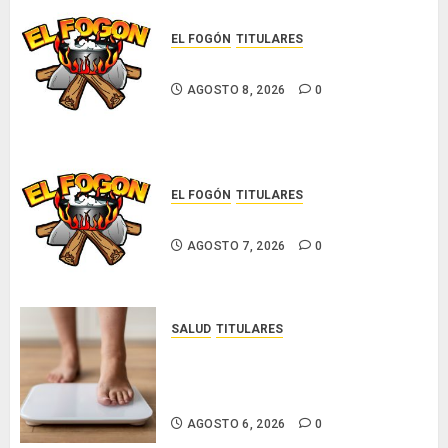
resistente
AGOSTO 8, 2026
0
EL FOGÓN
TITULARES
AGOSTO
5, 2026
Glosas de diarios nacionales
0
AGOSTO 8, 2026
0
EL FOGÓN
TITULARES
Glosas de diarios nacionales
AGOSTO 7, 2026
0
SALUD
TITULARES
El IMC ya no basta: expertos
proponen diagnosticar la
obesidad más allá de la balanza
AGOSTO 6, 2026
0