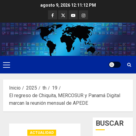
Saltar
agosto 9, 2026
12:11:13 PM
al
Facebook
Twitter
Youtube
Instagram
contenido
Menú
principal
Inicio
2025
th
19
El regreso de Chiquita, MERCOSUR y Panamá Digital
marcan la reunión mensual de APEDE
BUSCAR
ACTUALIDAD