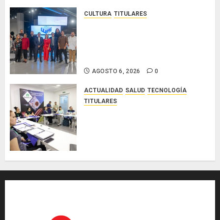
CULTURA
TITULARES
Ministerio de Cultura anuncia a
los ganadores de los concursos
nacionales Roberto Lewis y
Artistas Emergentes 2026
AGOSTO 6, 2026
0
ACTUALIDAD
SALUD
TECNOLOGÍA
TITULARES
El Indicasat-AIP fortalece la
innovación y las capacidades
científicas de Panamá para
enfrentar la tuberculosis
resistente
AGOSTO 5, 2026
0