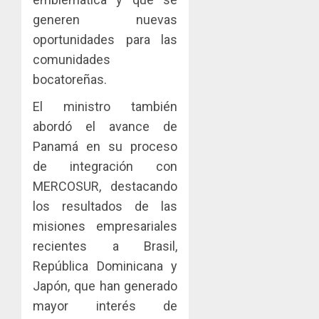
AGOSTO
facilitar
elabora
4
5, 2026
generen nuevas
el
proyect
0
oportunidades para las
acceso
hídricos
a
y
La
comunidades
la
de
Cosech
bocatoreñas.
viviend
infraes
2026,
y
para
el
El ministro también
dinamiz
enfrent
café
5
abordó el avance de
el
al
paname
Panamá en su proceso
sector
fenóme
en
inmobili
de integración con
de
una
El
experie
MERCOSUR, destacando
AGOSTO
Niño
de
3, 2026
los resultados de las
arte,
AGOSTO
0
misiones empresariales
gastro
3, 2026
recientes a Brasil,
y
0
turismo
República Dominicana y
Japón, que han generado
AGOSTO
3, 2026
mayor interés de