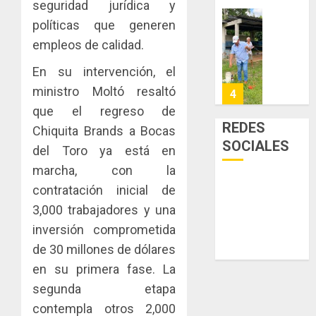
seguridad jurídica y
enfrent
de
políticas que generen
la
eliminar
MIDA
tubercu
el
empleos de calidad.
desplie
resiste
ITBI
accione
En su intervención, el
para
y
AGOSTO
facilitar
ministro Moltó resaltó
elabora
4
5, 2026
el
proyect
que el regreso de
0
acceso
hídricos
REDES
Chiquita Brands a Bocas
a
y
La
SOCIALES
del Toro ya está en
la
de
Cosech
viviend
infraes
marcha, con la
2026,
y
para
el
contratación inicial de
dinamiz
enfrent
café
5
3,000 trabajadores y una
el
al
paname
inversión comprometida
sector
fenóme
en
inmobili
de
una
de 30 millones de dólares
NUEVA
El
experie
JUNTA
en su primera fase. La
AGOSTO
Niño
de
DIRECT
3, 2026
segunda etapa
arte,
DE
AGOSTO
0
contempla otros 2,000
gastro
CONAL
1
3, 2026