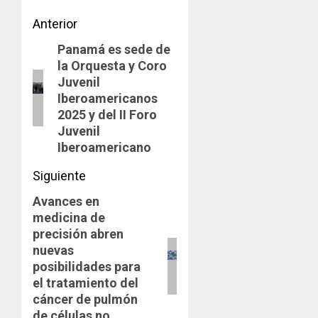
Navegación
Anterior
Panamá es sede de
de
Entrada
la Orquesta y Coro
anterior:
entradas
Juvenil
Iberoamericanos
2025 y del II Foro
Juvenil
Iberoamericano
Siguiente
Avances en
Siguiente
medicina de
entrada:
precisión abren
nuevas
posibilidades para
el tratamiento del
cáncer de pulmón
de células no