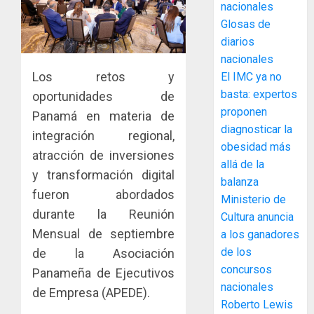
ACOBIR
nacionales
recono
Glosas de
decisió
diarios
del
nacionales
Gobier
3
Los retos y
El IMC ya no
Naciona
de
basta: expertos
oportunidades de
eliminar
MIDA
proponen
Panamá en materia de
el
desplie
diagnosticar la
integración regional,
ITBI
accione
obesidad más
atracción de inversiones
para
y
allá de la
facilitar
elabora
y transformación digital
4
balanza
el
proyect
fueron abordados
Ministerio de
acceso
hídricos
durante la Reunión
a
Cultura anuncia
y
La
la
Mensual de septiembre
de
a los ganadores
Cosech
viviend
infraes
2026,
de los
de la Asociación
y
para
el
concursos
Panameña de Ejecutivos
dinamiz
enfrent
café
5
nacionales
de Empresa (APEDE).
el
al
paname
Roberto Lewis
sector
fenóme
en