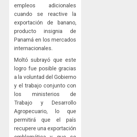
y
IMPULS
empleos adicionales
0
turismo
LA
cuando se reactive la
CAPACI
El
exportación de banano,
AGOSTO
ÉTICA
Indicasa
3, 2026
producto insignia de
E
AIP
0
INCIDEN
fortale
Panamá en los mercados
TÉCNIC
la
2
internacionales.
EN
innovac
EL
y
Moltó subrayó que este
MERCA
las
ACOBIR
logro fue posible gracias
ASEGU
capacid
recono
a la voluntad del Gobierno
científi
decisió
AGOSTO
y el trabajo conjunto con
de
del
8, 2026
Panamá
Gobier
los ministerios de
3
0
para
Naciona
Trabajo y Desarrollo
enfrent
de
Agropecuario, lo que
la
eliminar
MIDA
permitirá que el país
tubercu
el
desplie
resiste
ITBI
accione
recupere una exportación
para
y
emblemática y que se