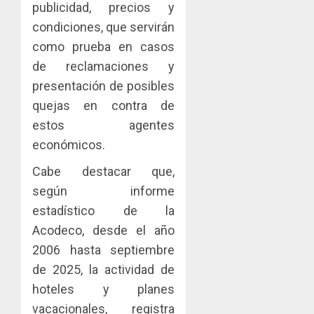
Zona
publicidad, precios y
y
Libre
las
ACOBIR
condiciones, que servirán
de
capacid
recono
como prueba en casos
Colon
científi
decisió
de reclamaciones y
de
del
JULIO
Panamá
presentación de posibles
Gobier
2
29,
para
2026
Naciona
quejas en contra de
enfrent
de
0
estos agentes
la
eliminar
MIDA
económicos.
tubercu
el
desplie
resiste
ITBI
accione
Cabe destacar que,
para
y
AGOSTO
según informe
facilitar
elabora
3
5, 2026
el
estadístico de la
proyect
0
acceso
hídricos
Acodeco, desde el año
a
y
La
2006 hasta septiembre
la
de
Cosech
de 2025, la actividad de
viviend
infraes
2026,
y
para
hoteles y planes
el
dinamiz
enfrent
café
vacacionales, registra
4