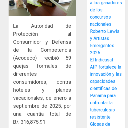
a los ganadores
accione
de los
y
concursos
elabora
3
nacionales
proyect
La Autoridad de
hídricos
Roberto Lewis
Protección al
y
La
y Artistas
Consumidor y Defensa
de
Cosech
Emergentes
de la Competencia
infraes
2026,
2026
para
el
(Acodeco) recibió 59
El Indicasat-
enfrent
café
4
quejas formales de
AIP fortalece la
al
paname
diferentes
innovación y las
fenóme
en
de
capacidades
consumidores, contra
una
Toma
El
experie
científicas de
de
hoteles y planes
Niño
de
posesi
Panamá para
vacacionales, de enero a
arte,
del
enfrentar la
AGOSTO
septiembre de 2025, por
gastro
nuevo
5
3, 2026
tuberculosis
y
una cuantía total de
Preside
resistente
0
turismo
de
B/. 316,875.91.
Glosas de
la
El