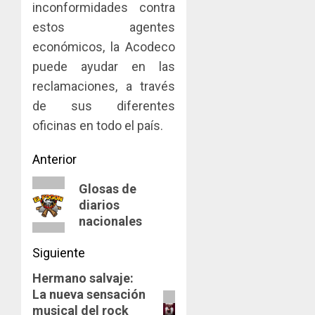
inconformidades contra
estos agentes
económicos, la Acodeco
puede ayudar en las
reclamaciones, a través
de sus diferentes
oficinas en todo el país.
Navegación
Anterior
de
Entrada
Glosas de
diarios
anterior:
entradas
nacionales
Siguiente
Hermano salvaje:
Siguiente
La nueva sensación
entrada:
musical del rock