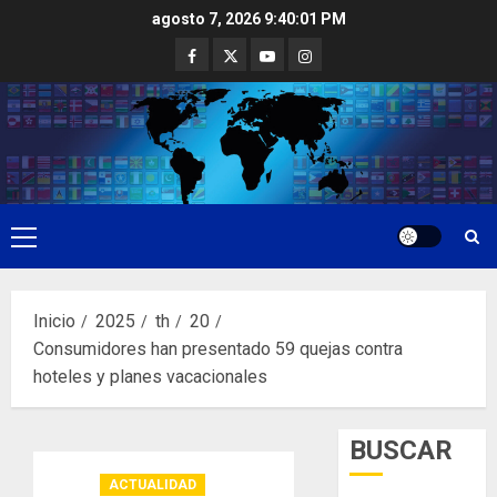
Saltar
agosto 7, 2026
9:40:01 PM
al
Facebook
Twitter
Youtube
Instagram
contenido
Menú
principal
Inicio
2025
th
20
Consumidores han presentado 59 quejas contra
hoteles y planes vacacionales
BUSCAR
ACTUALIDAD