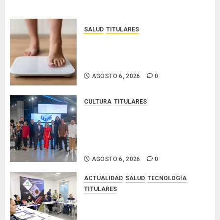
SALUD
TITULARES
El IMC ya no basta: expertos
proponen diagnosticar la
obesidad más allá de la balanza
AGOSTO 6, 2026
0
CULTURA
TITULARES
Ministerio de Cultura anuncia a
los ganadores de los concursos
nacionales Roberto Lewis y
Artistas Emergentes 2026
AGOSTO 6, 2026
0
ACTUALIDAD
SALUD
TECNOLOGÍA
TITULARES
El Indicasat-AIP fortalece la
innovación y las capacidades