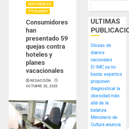
NACIONALES
TITULARES
ULTIMAS
Consumidores
PUBLICACI
han
presentado 59
Glosas de
quejas contra
diarios
hoteles y
nacionales
planes
El IMC ya no
vacacionales
basta: expertos
REDACCIÓN
proponen
OCTUBRE 20, 2025
diagnosticar la
obesidad más
allá de la
balanza
Ministerio de
MIDA
Cultura anuncia
desplie