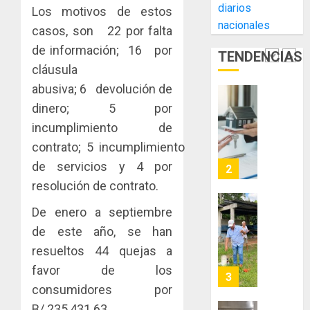
AGOSTO
diarios
Los motivos de estos
Cámara
Indicasa
3, 2026
nacionales
de
AIP
casos, son 22 por falta
0
Comerc
fortale
de información; 16 por
TENDENCIAS
de
la
1
cláusula
la
innovac
Zona
abusiva; 6 devolución de
y
Libre
las
ACOBIR
dinero; 5 por
de
capacid
recono
incumplimiento de
Colon
científi
decisió
contrato; 5 incumplimiento
de
del
JULIO
Panamá
de servicios y 4 por
Gobier
2
29,
para
2026
Naciona
resolución de contrato.
enfrent
de
0
la
De enero a septiembre
eliminar
MIDA
tubercu
el
desplie
de este año, se han
resiste
ITBI
accione
resueltos 44 quejas a
para
y
AGOSTO
favor de los
facilitar
elabora
3
5, 2026
el
consumidores por
proyect
0
acceso
hídricos
B/.235,431.63.