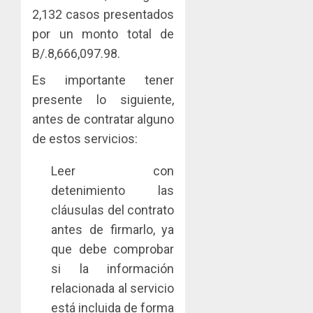
el
al
paname
2,132 casos presentados
sector
fenóme
en
por un monto total de
inmobili
de
una
Toma
El
experie
B/.8,666,097.98.
de
AGOSTO
Niño
de
posesi
3, 2026
Es importante tener
arte,
del
AGOSTO
0
gastro
presente lo siguiente,
nuevo
5
3, 2026
y
Preside
antes de contratar alguno
0
turismo
de
de estos servicios:
la
AGOSTO
Cámara
3, 2026
Leer con
de
0
detenimiento las
Comerc
de
cláusulas del contrato
la
antes de firmarlo, ya
Zona
que debe comprobar
Libre
si la información
de
Colon
relacionada al servicio
está incluida de forma
JULIO