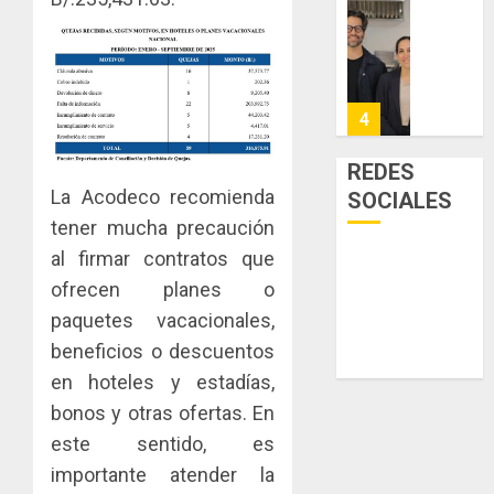
a
y
La
la
de
Cosech
viviend
infraes
2026,
y
para
el
dinamiz
enfrent
café
4
el
al
paname
sector
fenóme
en
REDES
inmobili
de
una
Toma
La Acodeco recomienda
SOCIALES
El
experie
de
AGOSTO
tener mucha precaución
Niño
de
posesi
3, 2026
al firmar contratos que
arte,
del
AGOSTO
0
gastro
nuevo
ofrecen planes o
5
3, 2026
y
Preside
paquetes vacacionales,
0
turismo
de
beneficios o descuentos
la
El
AGOSTO
en hoteles y estadías,
Cámara
Indicasa
3, 2026
de
AIP
bonos y otras ofertas. En
0
Comerc
fortale
este sentido, es
de
la
1
importante atender la
la
innovac