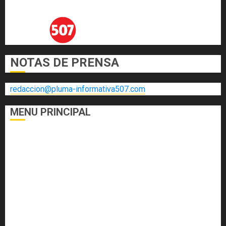
NOTAS DE PRENSA
redaccion@pluma-informativa507.com
MENU PRINCIPAL
DEPORTES
ECONOMÍA Y FINANZAS
EL FOGÓN
INTERNACIONALES
NACIONALES
SALUD
TECNOLOGÍA
VARIEDADES