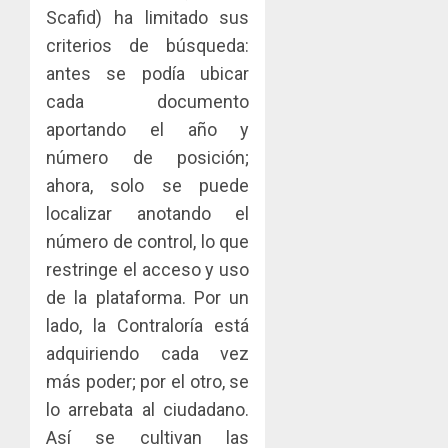
AGOSTO
0
gastro
nuevo
Scafid) ha limitado sus
5
3, 2026
y
Preside
criterios de búsqueda:
0
turismo
de
antes se podía ubicar
la
AGOSTO
cada documento
Cámara
3, 2026
de
aportando el año y
0
Comerc
número de posición;
de
ahora, solo se puede
la
Zona
localizar anotando el
Libre
número de control, lo que
de
restringe el acceso y uso
Colon
de la plataforma. Por un
JULIO
lado, la Contraloría está
29,
2026
adquiriendo cada vez
0
más poder; por el otro, se
lo arrebata al ciudadano.
Así se cultivan las