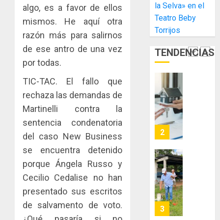
la Selva» en el
algo, es a favor de ellos
Libre
las
ACOBIR
Teatro Beby
de
capacid
mismos. He aquí otra
recono
Colon
Torrijos
científi
decisió
razón más para salirnos
de
del
de ese antro de una vez
JULIO
TENDENCIAS
Panamá
Gobier
2
29,
por todas.
para
2026
Naciona
enfrent
de
0
TIC-TAC. El fallo que
la
eliminar
MIDA
rechaza las demandas de
tubercu
el
desplie
resiste
ITBI
Martinelli contra la
accione
para
y
sentencia condenatoria
AGOSTO
facilitar
elabora
3
5, 2026
del caso New Business
el
proyect
0
se encuentra detenido
acceso
hídricos
a
y
porque Ángela Russo y
La
la
de
Cosech
Cecilio Cedalise no han
viviend
infraes
2026,
presentado sus escritos
y
para
el
de salvamento de voto.
dinamiz
enfrent
café
4
el
al
paname
¿Qué pasaría si no