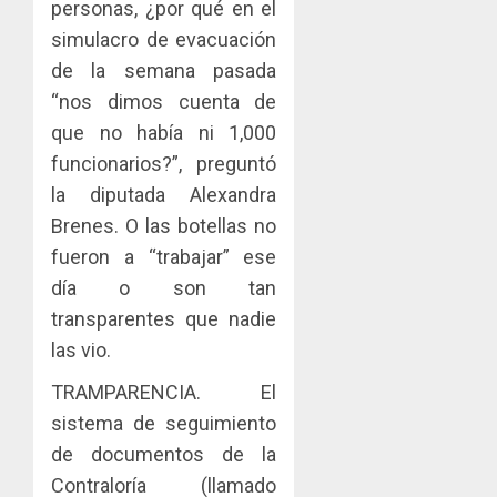
personas, ¿por qué en el
para
2026
Naciona
simulacro de evacuación
enfrent
de
0
la
eliminar
MIDA
de la semana pasada
tubercu
el
desplie
“nos dimos cuenta de
resiste
ITBI
accione
que no había ni 1,000
para
y
AGOSTO
funcionarios?”, preguntó
facilitar
elabora
3
5, 2026
el
proyect
la diputada Alexandra
0
acceso
hídricos
Brenes. O las botellas no
a
y
La
fueron a “trabajar” ese
la
de
Cosech
viviend
día o son tan
infraes
2026,
y
para
el
transparentes que nadie
dinamiz
enfrent
café
4
las vio.
el
al
paname
sector
fenóme
en
TRAMPARENCIA. El
inmobili
de
una
Toma
sistema de seguimiento
El
experie
de
AGOSTO
de documentos de la
Niño
de
posesi
3, 2026
Contraloría (llamado
arte,
del