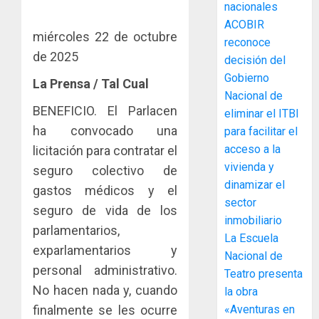
La
nacionales
de
Cosech
ACOBIR
infraes
2026,
miércoles 22 de octubre
reconoce
para
el
de 2025
decisión del
enfrent
café
4
al
Gobierno
paname
La Prensa / Tal Cual
fenóme
en
Nacional de
de
BENEFICIO. El Parlacen
una
Toma
eliminar el ITBI
El
experie
de
ha convocado una
para facilitar el
Niño
de
posesi
acceso a la
licitación para contratar el
arte,
del
vivienda y
AGOSTO
seguro colectivo de
gastro
nuevo
5
3, 2026
dinamizar el
y
gastos médicos y el
Preside
0
sector
turismo
de
seguro de vida de los
inmobiliario
la
El
parlamentarios,
AGOSTO
Cámara
La Escuela
Indicasa
3, 2026
exparlamentarios y
de
AIP
Nacional de
0
Comerc
personal administrativo.
fortale
Teatro presenta
de
la
1
No hacen nada y, cuando
la obra
la
innovac
finalmente se les ocurre
«Aventuras en
Zona
y