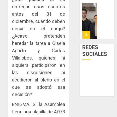
sector
fenóme
en
entregan esos escritos
inmobili
de
una
Toma
antes del 31 de
El
experie
de
AGOSTO
diciembre, cuando deben
Niño
de
posesi
3, 2026
arte,
del
cesar en el cargo?
AGOSTO
0
gastro
nuevo
5
3, 2026
¿Acaso pretenden
y
Preside
heredar la tarea a Gisela
0
turismo
de
REDES
Agurto y Carlos
la
El
SOCIALES
AGOSTO
Cámara
Indicasa
Villalobos, quienes ni
3, 2026
de
AIP
siquiera participaron en
0
Comerc
fortale
las discusiones ni
de
la
1
acudieron al pleno en el
la
innovac
Zona
y
que se adoptó esa
Libre
las
ACOBIR
decisión?
de
capacid
recono
Colon
científi
decisió
ENIGMA. Si la Asamblea
de
del
tiene una planilla de 4,073
JULIO
Panamá
Gobier
2
29,