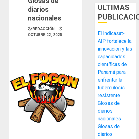
Glosas de
ULTIMAS
diarios
PUBLICACI
nacionales
REDACCIÓN
El Indicasat-
OCTUBRE 22, 2025
AIP fortalece la
innovación y las
capacidades
científicas de
Panamá para
enfrentar la
tuberculosis
MIDA
resistente
desplie
Glosas de
accione
diarios
y
elabora
nacionales
3
proyect
Glosas de
hídricos
diarios
y