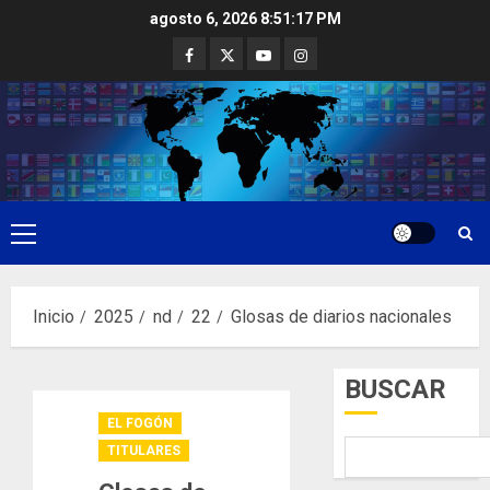
Saltar
agosto 6, 2026
8:51:18 PM
al
Facebook
Twitter
Youtube
Instagram
contenido
Menú
principal
Inicio
2025
nd
22
Glosas de diarios nacionales
BUSCAR
EL FOGÓN
TITULARES