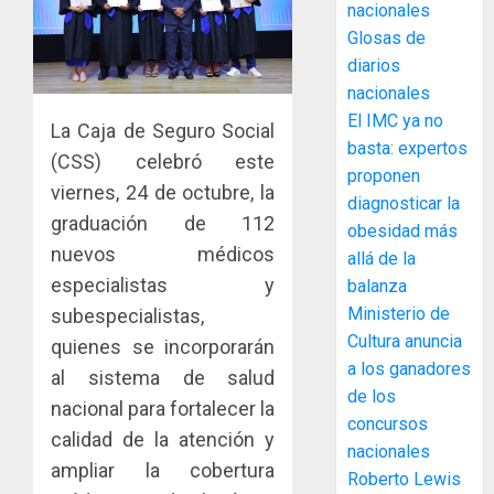
ACOBIR
nacionales
recono
Glosas de
decisió
diarios
del
nacionales
Gobier
3
El IMC ya no
Naciona
La Caja de Seguro Social
de
basta: expertos
(CSS) celebró este
eliminar
MIDA
proponen
viernes, 24 de octubre, la
el
desplie
diagnosticar la
ITBI
accione
graduación de 112
obesidad más
para
y
nuevos médicos
allá de la
facilitar
elabora
4
especialistas y
balanza
el
proyect
Ministerio de
subespecialistas,
acceso
hídricos
a
Cultura anuncia
y
La
quienes se incorporarán
la
de
a los ganadores
Cosech
al sistema de salud
viviend
infraes
2026,
de los
nacional para fortalecer la
y
para
el
concursos
dinamiz
calidad de la atención y
enfrent
café
5
nacionales
el
al
paname
ampliar la cobertura
Roberto Lewis
sector
fenóme
en