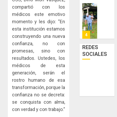
enfrent
de
compartió con los
la
eliminar
MIDA
médicos este emotivo
tubercu
el
desplie
resiste
momento y les dijo: “En
ITBI
accione
para
y
esta institución estamos
AGOSTO
facilitar
elabora
4
5, 2026
construyendo una nueva
el
proyect
confianza, no con
0
acceso
hídricos
REDES
a
promesas, sino con
y
La
SOCIALES
la
de
Cosech
resultados. Ustedes, los
viviend
infraes
2026,
médicos de esta
y
para
el
generación, serán el
dinamiz
enfrent
café
5
el
al
rostro humano de esa
paname
sector
fenóme
en
transformación, porque la
inmobili
de
una
NUEVA
confianza no se decreta:
El
experie
JUNTA
AGOSTO
se conquista con alma,
Niño
de
DIRECT
3, 2026
arte,
con verdad y con trabajo.”
DE
AGOSTO
0
gastro
CONAL
1
3, 2026