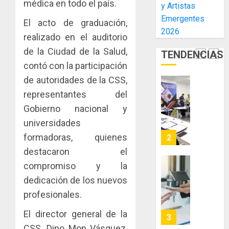
médica en todo el país.
y Artistas
inmobili
de
una
NUEVA
Emergentes
El
experie
JUNTA
El acto de graduación,
AGOSTO
Niño
2026
de
DIRECT
3, 2026
realizado en el auditorio
arte,
DE
de la Ciudad de la Salud,
AGOSTO
0
TENDENCIAS
gastro
CONAL
1
3, 2026
contó con la participación
y
IMPULS
0
turismo
LA
de autoridades de la CSS,
CAPACI
El
representantes del
AGOSTO
ÉTICA
Indicasa
3, 2026
Gobierno nacional y
E
AIP
0
universidades
INCIDEN
fortale
TÉCNIC
la
formadoras, quienes
2
EN
innovac
destacaron el
EL
y
compromiso y la
MERCA
las
ACOBIR
ASEGU
dedicación de los nuevos
capacid
recono
científi
decisió
profesionales.
AGOSTO
de
del
8, 2026
El director general de la
Panamá
Gobier
3
0
para
Naciona
CSS, Dino Mon Vásquez,