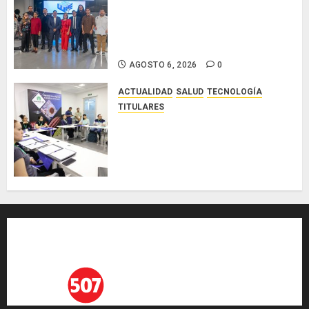
Ministerio de Cultura anuncia a
los ganadores de los concursos
nacionales Roberto Lewis y
Artistas Emergentes 2026
AGOSTO 6, 2026
0
ACTUALIDAD
SALUD
TECNOLOGÍA
TITULARES
El Indicasat-AIP fortalece la
innovación y las capacidades
científicas de Panamá para
enfrentar la tuberculosis
resistente
AGOSTO 5, 2026
0