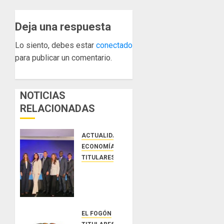
Deja una respuesta
Lo siento, debes estar
conectado
para publicar un comentario.
NOTICIAS
RELACIONADAS
ACTUALIDAD
ECONOMÍA Y FINANZAS
TITULARES
NUEVA
JUNTA
DIRECTIVA
DE
CONALPROSE
EL FOGÓN