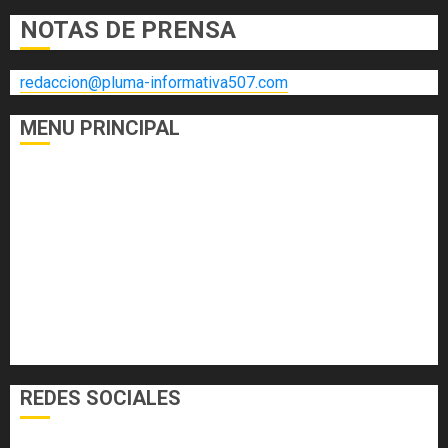
NOTAS DE PRENSA
redaccion@pluma-informativa507.com
MENU PRINCIPAL
DEPORTES
ECONOMÍA Y FINANZAS
EL FOGÓN
INTERNACIONALES
NACIONALES
SALUD
TECNOLOGÍA
VARIEDADES
REDES SOCIALES