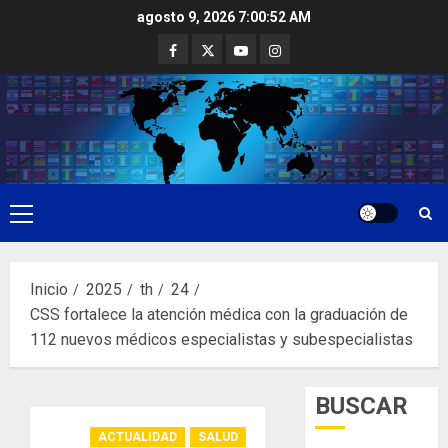
Saltar
agosto 9, 2026
7:00:53 AM
al
Facebook
Twitter
Youtube
Instagram
contenido
Menú
principal
Inicio
2025
th
24
CSS fortalece la atención médica con la graduación de
112 nuevos médicos especialistas y subespecialistas
BUSCAR
ACTUALIDAD
SALUD