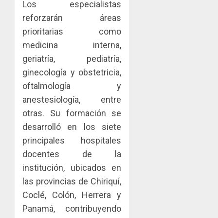
Los especialistas
y
IMPULS
0
turismo
reforzarán áreas
LA
CAPACI
El
prioritarias como
AGOSTO
ÉTICA
Indicasa
3, 2026
medicina interna,
E
AIP
geriatría, pediatría,
0
INCIDEN
fortale
TÉCNIC
ginecología y obstetricia,
la
2
EN
innovac
oftalmología y
EL
y
anestesiología, entre
MERCA
las
ACOBIR
otras. Su formación se
ASEGU
capacid
recono
científi
desarrolló en los siete
decisió
AGOSTO
de
del
principales hospitales
8, 2026
Panamá
Gobier
3
docentes de la
0
para
Naciona
institución, ubicados en
enfrent
de
la
eliminar
las provincias de Chiriquí,
MIDA
tubercu
el
desplie
Coclé, Colón, Herrera y
resiste
ITBI
accione
Panamá, contribuyendo
para
y