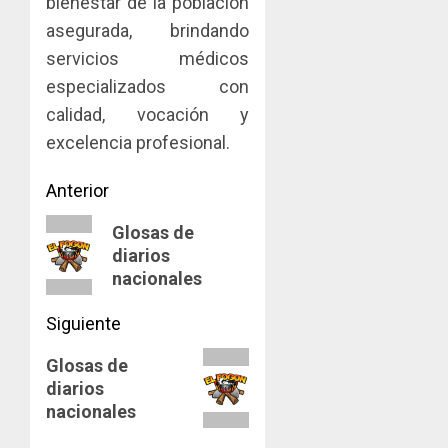
bienestar de la población
asegurada, brindando
servicios médicos
especializados con
calidad, vocación y
excelencia profesional.
Navegación
Anterior
de
Entrada
Glosas de
diarios
anterior:
entradas
nacionales
Siguiente
Siguiente
Glosas de
diarios
entrada:
nacionales