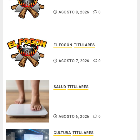
Glosas de diarios nacionales
AGOSTO 8, 2026
0
EL FOGÓN
TITULARES
Glosas de diarios nacionales
AGOSTO 7, 2026
0
SALUD
TITULARES
El IMC ya no basta: expertos
proponen diagnosticar la
obesidad más allá de la balanza
AGOSTO 6, 2026
0
CULTURA
TITULARES