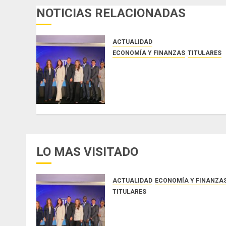
NOTICIAS RELACIONADAS
ACTUALIDAD
ECONOMÍA Y FINANZAS
TITULARES
NUEVA JUNTA DIRECTIVA DE
CONALPROSE IMPULSARÁ LA
CAPACITACIÓN, ÉTICA E
INCIDENCIA TÉCNICA EN EL
MERCADO ASEGURADOR
AGOSTO 8, 2026
0
LO MAS VISITADO
ACTUALIDAD
ECONOMÍA Y FINANZA
TITULARES
NUEVA JUNTA DIRECTIVA DE
CONALPROSE IMPULSARÁ LA