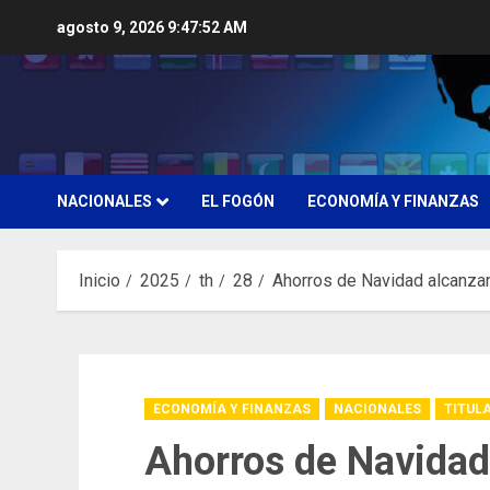
Saltar
agosto 9, 2026
9:47:53 AM
al
contenido
NACIONALES
EL FOGÓN
ECONOMÍA Y FINANZAS
Inicio
2025
th
28
Ahorros de Navidad alcanzan
ECONOMÍA Y FINANZAS
NACIONALES
TITUL
Ahorros de Navidad