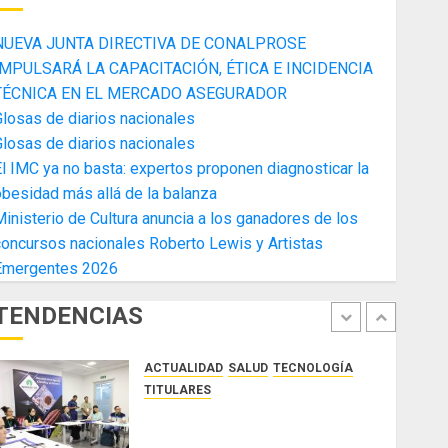
4
AGOSTO 3, 2026
0
NUEVA JUNTA DIRECTIVA DE CONALPROSE
ACTUALIDAD
FARÁNDULA
TITULARES
IMPULSARÁ LA CAPACITACIÓN, ÉTICA E INCIDENCIA
VARIEDADES
TÉCNICA EN EL MERCADO ASEGURADOR
La Cosecha 2026, el café
losas de diarios nacionales
panameño en una experiencia de
losas de diarios nacionales
arte, gastronomía y turismo
l IMC ya no basta: expertos proponen diagnosticar la
5
AGOSTO 3, 2026
0
besidad más allá de la balanza
ACTUALIDAD
ECONOMÍA Y FINANZAS
inisterio de Cultura anuncia a los ganadores de los
TITULARES
oncursos nacionales Roberto Lewis y Artistas
NUEVA JUNTA DIRECTIVA DE
Emergentes 2026
CONALPROSE IMPULSARÁ LA
CAPACITACIÓN, ÉTICA E
TENDENCIAS
INCIDENCIA TÉCNICA EN EL
1
MERCADO ASEGURADOR
ACTUALIDAD
SALUD
TECNOLOGÍA
AGOSTO 8, 2026
0
TITULARES
El Indicasat-AIP fortalece la
innovación y las capacidades