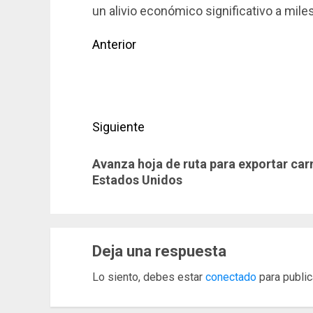
un alivio económico significativo a miles
Navegación
Anterior
de
Entrada
anterior:
entradas
Siguiente
Siguiente
Avanza hoja de ruta para exportar ca
entrada:
Estados Unidos
Deja una respuesta
Lo siento, debes estar
conectado
para public