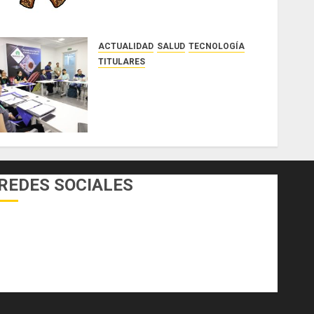
ACTUALIDAD
SALUD
TECNOLOGÍA
TITULARES
El Indicasat-AIP fortalece la
innovación y las capacidades
científicas de Panamá para
enfrentar la tuberculosis
resistente
AGOSTO 5, 2026
0
REDES SOCIALES
Facebook
Twitter
Youtube
Instagram