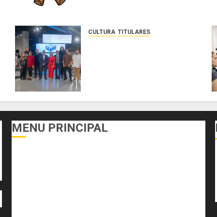
CULTURA
TITULARES
Ministerio de Cultura anuncia a
los ganadores de los
concursos nacionales Roberto
Lewis y Artistas Emergentes
2026
AGOSTO 6, 2026
0
MENU PRINCIPAL
DEPORTES
ECONOMÍA Y FINANZAS
EL FOGÓN
INTERNACIONALES
NACIONALES
SALUD