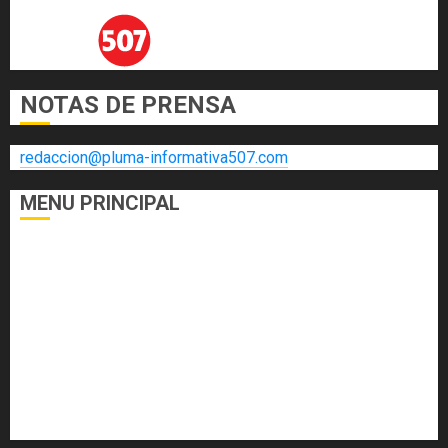
NOTAS DE PRENSA
redaccion@pluma-informativa507.com
MENU PRINCIPAL
DEPORTES
ECONOMÍA Y FINANZAS
EL FOGÓN
INTERNACIONALES
NACIONALES
SALUD
TECNOLOGÍA
VARIEDADES