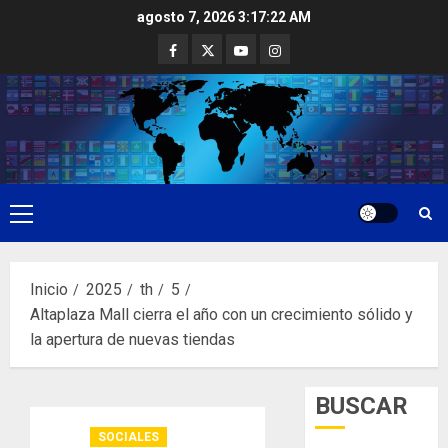
Saltar
agosto 7, 2026
3:17:23 AM
al
Facebook
Twitter
Youtube
Instagram
contenido
Menú
principal
Inicio
2025
th
5
Altaplaza Mall cierra el año con un crecimiento sólido y
la apertura de nuevas tiendas
BUSCAR
SOCIALES