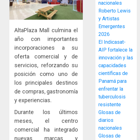
nacionales
accione
Roberto Lewis
y
y Artistas
elabora
3
Emergentes
proyect
AltaPlaza Mall culmina el
hídricos
2026
año con importantes
y
La
El Indicasat-
de
incorporaciones a su
Cosech
AIP fortalece la
infraes
2026,
oferta comercial y de
innovación y las
para
el
servicios, reforzando su
capacidades
enfrent
café
4
científicas de
posición como uno de
al
paname
Panamá para
fenóme
en
los principales destinos
de
enfrentar la
una
Toma
de compras, gastronomía
El
experie
tuberculosis
de
y experiencias.
Niño
de
posesi
resistente
arte,
del
Durante los últimos
Glosas de
AGOSTO
gastro
nuevo
5
3, 2026
diarios
meses, el centro
y
Preside
nacionales
0
comercial ha integrado
turismo
de
Glosas de
la
nuevas marcas y
El