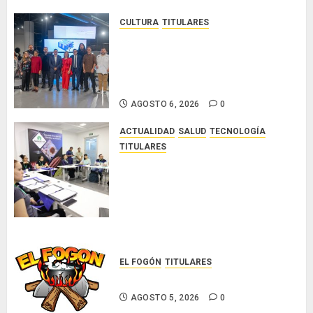
0
CULTURA
TITULARES
Ministerio de Cultura anuncia a
los ganadores de los concursos
nacionales Roberto Lewis y
Artistas Emergentes 2026
AGOSTO 6, 2026
0
ACTUALIDAD
SALUD
TECNOLOGÍA
TITULARES
El Indicasat-AIP fortalece la
innovación y las capacidades
científicas de Panamá para
enfrentar la tuberculosis
resistente
AGOSTO 5, 2026
0
EL FOGÓN
TITULARES
Glosas de diarios nacionales
AGOSTO 5, 2026
0