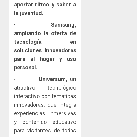
Zona
y
aportar ritmo y sabor a
Libre
las
ACOBIR
la juventud.
de
capacid
recono
Colon
científi
decisió
·
Samsung,
de
del
ampliando la oferta de
JULIO
Panamá
Gobier
2
29,
tecnología en
para
2026
Naciona
soluciones innovadoras
enfrent
de
0
la
eliminar
MIDA
para el hogar y uso
tubercu
el
desplie
personal.
resiste
ITBI
accione
para
y
·
Universum,
un
AGOSTO
facilitar
elabora
3
5, 2026
atractivo tecnológico
el
proyect
interactivo con temáticas
0
acceso
hídricos
innovadoras, que integra
a
y
La
la
de
Cosech
experiencias inmersivas
viviend
infraes
2026,
y contenido educativo
y
para
el
para visitantes de todas
dinamiz
enfrent
café
4