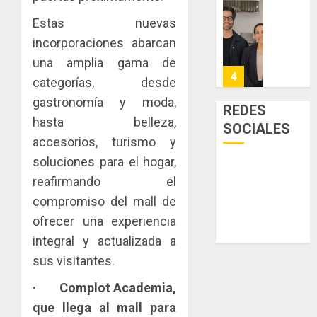
a
y
La
Estas nuevas
la
de
Cosech
viviend
infraes
2026,
incorporaciones abarcan
y
para
el
una amplia gama de
dinamiz
enfrent
café
4
categorías, desde
el
al
paname
sector
gastronomía y moda,
fenóme
en
REDES
inmobili
de
una
Toma
hasta belleza,
SOCIALES
El
experie
de
accesorios, turismo y
AGOSTO
Niño
de
posesi
3, 2026
soluciones para el hogar,
arte,
del
AGOSTO
0
reafirmando el
gastro
nuevo
5
3, 2026
y
Preside
compromiso del mall de
0
turismo
de
ofrecer una experiencia
la
El
integral y actualizada a
AGOSTO
Cámara
Indicasa
3, 2026
sus visitantes.
de
AIP
0
Comerc
fortale
·
Complot Academia,
de
la
1
que llega al mall para
la
innovac