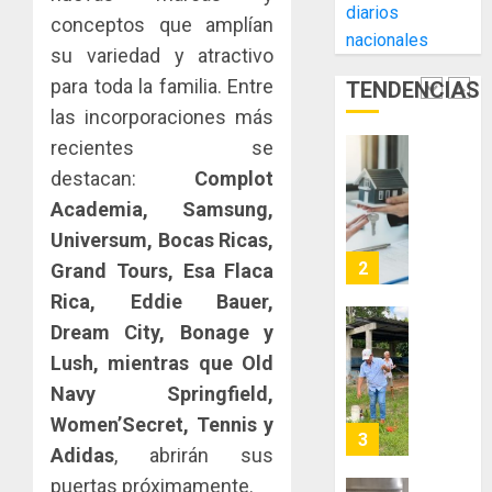
AGOSTO
diarios
Cámara
Indicasa
conceptos que amplían
3, 2026
nacionales
de
AIP
su variedad y atractivo
0
Comerc
fortale
para toda la familia. Entre
TENDENCIAS
de
la
1
la
innovac
las incorporaciones más
Zona
y
recientes se
Libre
las
ACOBIR
destacan:
Complot
de
capacid
recono
Academia, Samsung,
Colon
científi
decisió
de
del
Universum, Bocas Ricas,
JULIO
Panamá
Gobier
2
29,
Grand Tours, Esa Flaca
para
2026
Naciona
Rica, Eddie Bauer,
enfrent
de
0
Dream City, Bonage y
la
eliminar
MIDA
tubercu
el
desplie
Lush, mientras que Old
resiste
ITBI
accione
Navy Springfield,
para
y
Women’Secret, Tennis y
AGOSTO
facilitar
elabora
3
5, 2026
Adidas
, abrirán sus
el
proyect
0
acceso
hídricos
puertas próximamente.