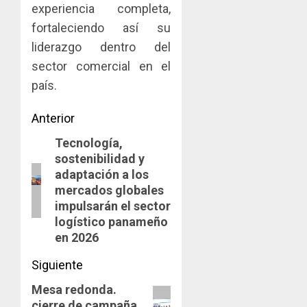
experiencia completa,
fortaleciendo así su
liderazgo dentro del
sector comercial en el
país.
Navegación
Anterior
Tecnología,
de
Entrada
sostenibilidad y
anterior:
entradas
adaptación a los
mercados globales
impulsarán el sector
logístico panameño
en 2026
Siguiente
Mesa redonda.
Siguiente
cierre de campaña