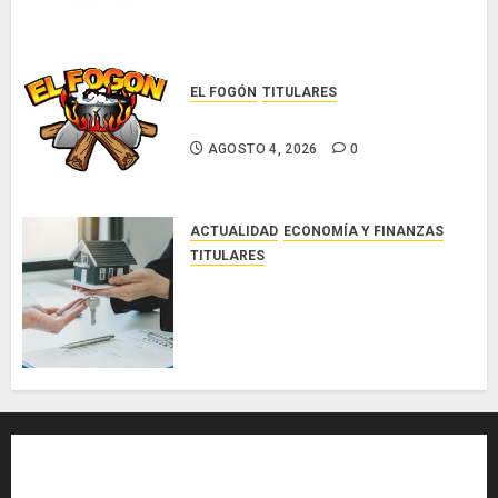
EL FOGÓN
TITULARES
Glosas de diarios nacionales
AGOSTO 4, 2026
0
ACTUALIDAD
ECONOMÍA Y FINANZAS
TITULARES
ACOBIR reconoce decisión del
Gobierno Nacional de eliminar el
ITBI para facilitar el acceso a la
vivienda y dinamizar el sector
inmobiliario
AGOSTO 3, 2026
0