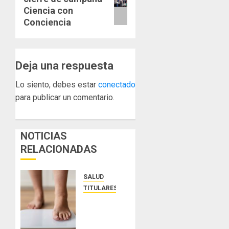
entrada:
Ciencia con
Conciencia
Deja una respuesta
Lo siento, debes estar
conectado
para publicar un comentario.
NOTICIAS
RELACIONADAS
SALUD
TITULARES
El IMC
ya no
basta: