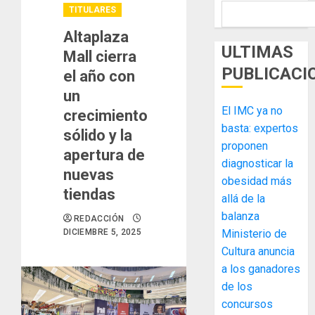
TITULARES
Altaplaza
ULTIMAS
Mall cierra
PUBLICACI
el año con
un
El IMC ya no
crecimiento
basta: expertos
sólido y la
proponen
apertura de
diagnosticar la
nuevas
obesidad más
tiendas
allá de la
balanza
REDACCIÓN
DICIEMBRE 5, 2025
Ministerio de
Cultura anuncia
a los ganadores
de los
MIDA
concursos
desplie