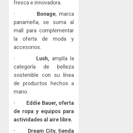
fresca e innovadora.
29,
2026
·
Bonage
, marca
0
panameña, se suma al
mall para complementar
la oferta de moda y
accesorios.
·
Lush,
amplía la
categoría de belleza
sostenible con su línea
de productos hechos a
mano.
·
Eddie Bauer,
oferta
de ropa y equipos para
actividades al aire libre.
·
Dream City,
tienda