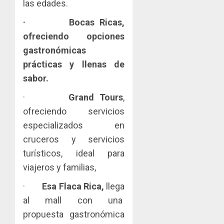
el
las edades.
al
paname
sector
fenóme
en
·
Bocas Ricas,
inmobili
de
una
Toma
ofreciendo opciones
El
experie
de
AGOSTO
Niño
de
posesi
gastronómicas
3, 2026
arte,
del
prácticas y llenas de
AGOSTO
0
gastro
nuevo
5
3, 2026
sabor.
y
Preside
0
turismo
de
·
Grand Tours
,
la
ofreciendo servicios
AGOSTO
Cámara
3, 2026
especializados en
de
0
Comerc
cruceros y servicios
de
turísticos, ideal para
la
viajeros y familias,
Zona
Libre
·
Esa Flaca Rica,
llega
de
al mall con una
Colon
propuesta gastronómica
JULIO