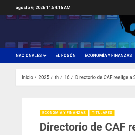
Saltar
agosto 6, 2026
11:54:17 AM
al
contenido
NACIONALES
EL FOGÓN
ECONOMÍA Y FINANZAS
Inicio
2025
th
16
Directorio de CAF reelige a
ECONOMÍA Y FINANZAS
TITULARES
Directorio de CAF r