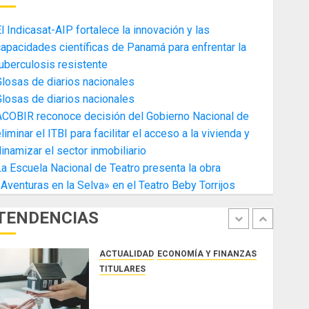
4
AGOSTO 3, 2026
0
l Indicasat-AIP fortalece la innovación y las
ACTUALIDAD
ECONOMÍA Y FINANZAS
apacidades científicas de Panamá para enfrentar la
TITULARES
uberculosis resistente
Toma de posesión del nuevo
losas de diarios nacionales
Presidente de la Cámara de
losas de diarios nacionales
Comercio de la Zona Libre de
ACOBIR reconoce decisión del Gobierno Nacional de
Colon
5
liminar el ITBI para facilitar el acceso a la vivienda y
JULIO 29, 2026
0
ACTUALIDAD
SALUD
TECNOLOGÍA
inamizar el sector inmobiliario
TITULARES
a Escuela Nacional de Teatro presenta la obra
El Indicasat-AIP fortalece la
Aventuras en la Selva» en el Teatro Beby Torrijos
innovación y las capacidades
científicas de Panamá para
TENDENCIAS
enfrentar la tuberculosis
1
resistente
ACTUALIDAD
ECONOMÍA Y FINANZAS
AGOSTO 5, 2026
0
TITULARES
ACOBIR reconoce decisión del
Gobierno Nacional de eliminar el