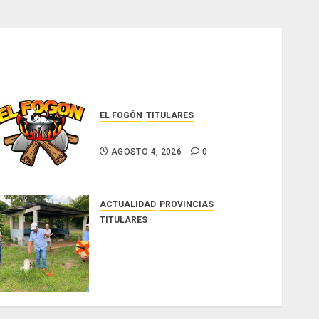
EL FOGÓN
TITULARES
Glosas de diarios nacionales
AGOSTO 4, 2026
0
ACTUALIDAD
PROVINCIAS
TITULARES
MIDA despliega acciones y
elabora proyectos hídricos y
de infraestructura para
enfrentar al fenómeno de El
Niño
AGOSTO 3, 2026
0