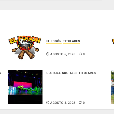
EL FOGÓN
TITULARES
Glosas de diarios nacionales
AGOSTO 5, 2026
0
S
CULTURA
SOCIALES
TITULARES
La Escuela Nacional de Teatro
l
presenta la obra «Aventuras
r
en la Selva» en el Teatro Beby
o
Torrijos
AGOSTO 3, 2026
0