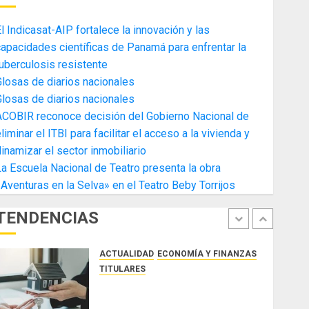
4
AGOSTO 3, 2026
0
l Indicasat-AIP fortalece la innovación y las
ACTUALIDAD
ECONOMÍA Y FINANZAS
apacidades científicas de Panamá para enfrentar la
TITULARES
uberculosis resistente
Toma de posesión del nuevo
losas de diarios nacionales
Presidente de la Cámara de
losas de diarios nacionales
Comercio de la Zona Libre de
ACOBIR reconoce decisión del Gobierno Nacional de
Colon
5
liminar el ITBI para facilitar el acceso a la vivienda y
JULIO 29, 2026
0
ACTUALIDAD
SALUD
TECNOLOGÍA
inamizar el sector inmobiliario
TITULARES
a Escuela Nacional de Teatro presenta la obra
El Indicasat-AIP fortalece la
Aventuras en la Selva» en el Teatro Beby Torrijos
innovación y las capacidades
científicas de Panamá para
TENDENCIAS
enfrentar la tuberculosis
1
resistente
ACTUALIDAD
ECONOMÍA Y FINANZAS
AGOSTO 5, 2026
0
TITULARES
ACOBIR reconoce decisión del
Gobierno Nacional de eliminar el