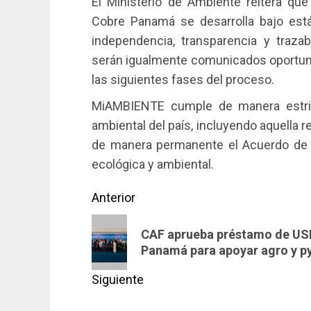
El Ministerio de Ambiente reitera que 
Cobre Panamá se desarrolla bajo están
independencia, transparencia y trazabi
serán igualmente comunicados oportun
las siguientes fases del proceso.
MiAMBIENTE cumple de manera estrict
ambiental del país, incluyendo aquella 
de manera permanente el Acuerdo de E
ecológica y ambiental.
Navegación
Anterior
de
Entrada
CAF aprueba préstamo de USD
anterior:
entradas
Panamá para apoyar agro y 
Siguiente
Siguiente