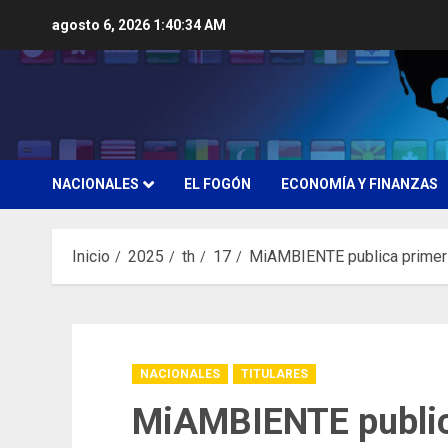
Saltar
agosto 6, 2026
1:40:35 AM
al
contenido
NACIONALES
EL FOGÓN
ECONOMÍA Y FINANZAS
Inicio
2025
th
17
MiAMBIENTE publica primer i
NACIONALES
TITULARES
MiAMBIENTE public