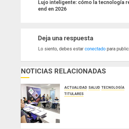
Lujo inteligente: cómo la tecnología r
entrada:
end en 2026 ​
Deja una respuesta
Lo siento, debes estar
conectado
para public
NOTICIAS RELACIONADAS
ACTUALIDAD
SALUD
TECNOLOGÍA
TITULARES
El Indicasat-AIP fortalece la
innovación y las capacidades
científicas de Panamá para
enfrentar la tuberculosis
resistente