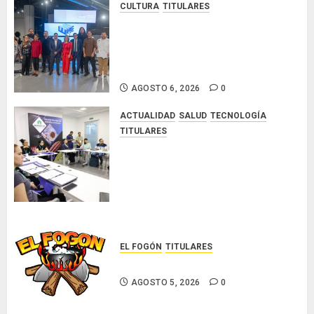
CULTURA
TITULARES
Ministerio de Cultura anuncia a
los ganadores de los concursos
nacionales Roberto Lewis y
Artistas Emergentes 2026
AGOSTO 6, 2026
0
ACTUALIDAD
SALUD
TECNOLOGÍA
TITULARES
El Indicasat-AIP fortalece la
innovación y las capacidades
científicas de Panamá para
enfrentar la tuberculosis
resistente
AGOSTO 5, 2026
0
EL FOGÓN
TITULARES
Glosas de diarios nacionales
AGOSTO 5, 2026
0