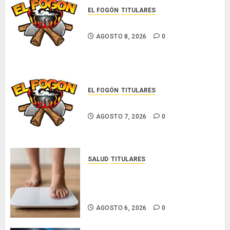
EL FOGÓN
TITULARES
Glosas de diarios nacionales
AGOSTO 8, 2026
0
EL FOGÓN
TITULARES
Glosas de diarios nacionales
AGOSTO 7, 2026
0
SALUD
TITULARES
El IMC ya no basta: expertos
proponen diagnosticar la
obesidad más allá de la balanza
AGOSTO 6, 2026
0