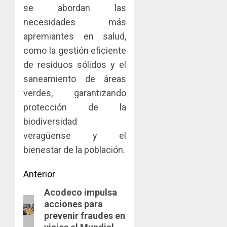
se abordan las
necesidades más
apremiantes en salud,
como la gestión eficiente
de residuos sólidos y el
saneamiento de áreas
verdes, garantizando
protección de la
biodiversidad
veragüense y el
bienestar de la población.
Navegación
Anterior
​Acodeco impulsa
de
Entrada
acciones para
anterior:
entradas
prevenir fraudes en