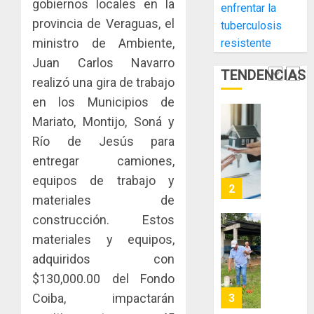
gobiernos locales en la
enfrentar la
la
El
provincia de Veraguas, el
AGOSTO
tuberculosis
Cámara
Indicasa
3, 2026
ministro de Ambiente,
resistente
de
AIP
0
Comerc
fortale
Juan Carlos Navarro
TENDENCIAS
de
la
1
realizó una gira de trabajo
la
innovac
en los Municipios de
Zona
y
Mariato, Montijo, Soná y
Libre
las
ACOBIR
de
capacid
recono
Río de Jesús para
Colon
científi
decisió
entregar camiones,
de
del
JULIO
equipos de trabajo y
Panamá
Gobier
2
29,
materiales de
para
2026
Naciona
enfrent
de
construcción. Estos
0
la
eliminar
MIDA
materiales y equipos,
tubercu
el
desplie
adquiridos con
resiste
ITBI
accione
$130,000.00 del Fondo
para
y
AGOSTO
facilitar
elabora
Coiba, impactarán
3
5, 2026
el
proyect