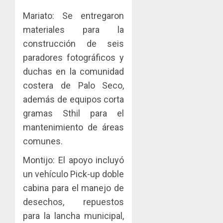
dinamiz
enfrent
café
4
el
Mariato: Se entregaron
al
paname
sector
fenóme
en
materiales para la
inmobili
de
una
Toma
construcción de seis
El
experie
de
AGOSTO
paradores fotográficos y
Niño
de
posesi
3, 2026
duchas en la comunidad
arte,
del
AGOSTO
0
gastro
nuevo
costera de Palo Seco,
5
3, 2026
y
Preside
además de equipos corta
0
turismo
de
gramas Sthil para el
la
AGOSTO
mantenimiento de áreas
Cámara
3, 2026
de
comunes.
0
Comerc
Montijo: El apoyo incluyó
de
la
un vehículo Pick-up doble
Zona
cabina para el manejo de
Libre
desechos, repuestos
de
Colon
para la lancha municipal,