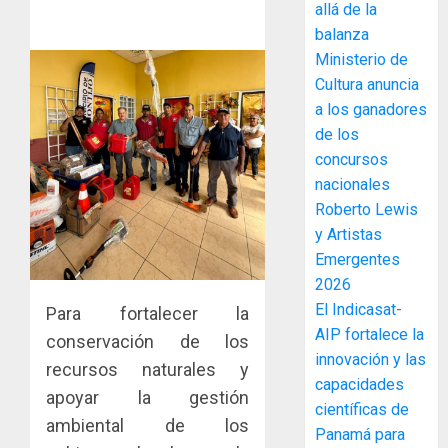
MIDA
allá de la
desplie
balanza
accione
Ministerio de
y
Cultura anuncia
elabora
3
a los ganadores
proyect
hídricos
de los
y
La
concursos
de
Cosech
nacionales
infraes
2026,
Roberto Lewis
para
el
y Artistas
enfrent
café
4
Emergentes
al
paname
2026
fenóme
en
de
El Indicasat-
una
Para fortalecer la
Toma
El
experie
AIP fortalece la
de
conservación de los
Niño
de
posesi
innovación y las
recursos naturales y
arte,
del
capacidades
AGOSTO
apoyar la gestión
gastro
nuevo
5
3, 2026
científicas de
y
Preside
ambiental de los
Panamá para
0
turismo
de