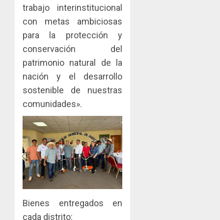
la
trabajo interinstitucional
innovac
Zona
y
con metas ambiciosas
Libre
las
ACOBIR
para la protección y
de
capacid
recono
conservación del
Colon
científi
decisió
de
patrimonio natural de la
del
JULIO
Panamá
Gobier
2
nación y el desarrollo
29,
para
2026
Naciona
sostenible de nuestras
enfrent
de
0
comunidades».
la
eliminar
MIDA
tubercu
el
desplie
resiste
ITBI
accione
para
y
AGOSTO
facilitar
elabora
3
5, 2026
el
proyect
0
acceso
hídricos
a
y
La
la
de
Cosech
viviend
Bienes entregados en
infraes
2026,
y
para
el
cada distrito: