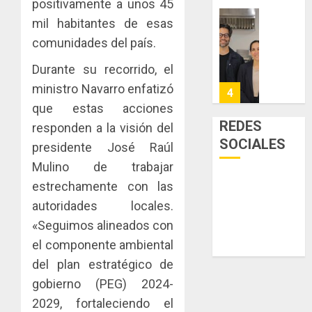
positivamente a unos 45
0
acceso
hídricos
mil habitantes de esas
a
y
La
la
comunidades del país.
de
Cosech
viviend
infraes
2026,
Durante su recorrido, el
y
para
el
dinamiz
ministro Navarro enfatizó
enfrent
café
4
el
al
paname
que estas acciones
sector
fenóme
en
REDES
responden a la visión del
inmobili
de
una
Toma
SOCIALES
presidente José Raúl
El
experie
de
AGOSTO
Niño
Mulino de trabajar
de
posesi
3, 2026
arte,
del
estrechamente con las
AGOSTO
0
gastro
nuevo
5
3, 2026
autoridades locales.
y
Preside
0
«Seguimos alineados con
turismo
de
el componente ambiental
la
El
AGOSTO
Cámara
Indicasa
del plan estratégico de
3, 2026
de
AIP
gobierno (PEG) 2024-
0
Comerc
fortale
2029, fortaleciendo el
de
la
1