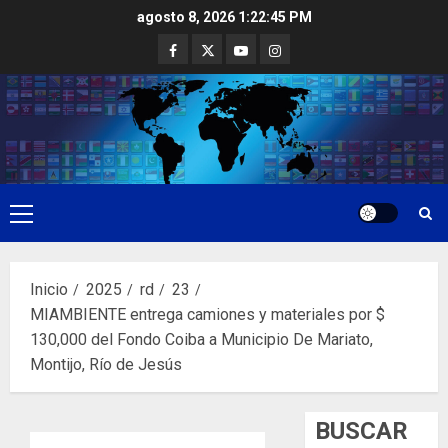
Saltar
agosto 8, 2026
1:22:46 PM
al
Facebook
Twitter
Youtube
Instagram
contenido
Menú
principal
Inicio
2025
rd
23
MIAMBIENTE entrega camiones y materiales por $
130,000 del Fondo Coiba a Municipio De Mariato,
Montijo, Río de Jesús
BUSCAR