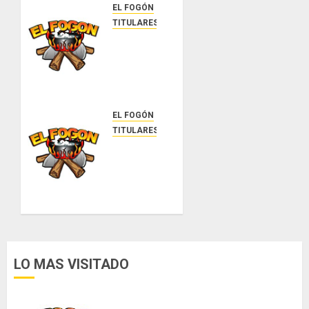
EL FOGÓN
TITULARES
Glosas
de
diarios
nacionales
AGOSTO
EL FOGÓN
8, 2026
TITULARES
0
Glosas
de
diarios
nacionales
AGOSTO
7, 2026
0
LO MAS VISITADO