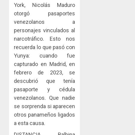
sector
fenóme
en
York, Nicolás Maduro
inmobili
de
una
otorgó pasaportes
El
experie
AGOSTO
Niño
venezolanos a
de
3, 2026
arte,
personajes vinculados al
AGOSTO
0
gastro
3, 2026
narcotráfico. Esto nos
y
recuerda lo que pasó con
0
turismo
Yunya: cuando fue
AGOSTO
capturado en Madrid, en
3, 2026
febrero de 2023, se
0
descubrió que tenía
pasaporte y cédula
venezolanos. Que nadie
se sorprenda si aparecen
otros panameños ligados
a esta causa.
DISTANCIA. Balbina