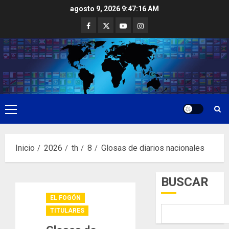
Saltar
agosto 9, 2026
9:47:17 AM
al
Facebook
Twitter
Youtube
Instagram
contenido
Menú
principal
Inicio
2026
th
8
Glosas de diarios nacionales
BUSCAR
EL FOGÓN
TITULARES