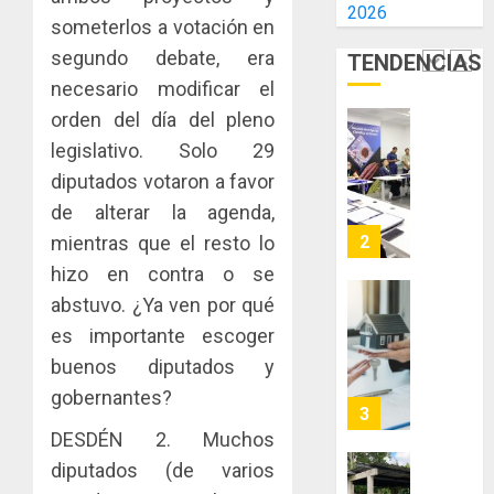
2026
E
AIP
someterlos a votación en
0
INCIDEN
fortale
segundo debate, era
TENDENCIAS
TÉCNIC
la
2
EN
necesario modificar el
innovac
EL
y
orden del día del pleno
MERCA
las
ACOBIR
legislativo. Solo 29
ASEGU
capacid
recono
diputados votaron a favor
científi
decisió
AGOSTO
de
de alterar la agenda,
del
8, 2026
Panamá
Gobier
mientras que el resto lo
3
0
para
Naciona
hizo en contra o se
enfrent
de
abstuvo. ¿Ya ven por qué
la
eliminar
MIDA
tubercu
el
es importante escoger
desplie
resiste
ITBI
accione
buenos diputados y
para
y
gobernantes?
AGOSTO
facilitar
elabora
4
5, 2026
el
proyect
DESDÉN 2. Muchos
0
acceso
hídricos
diputados (de varios
a
y
La