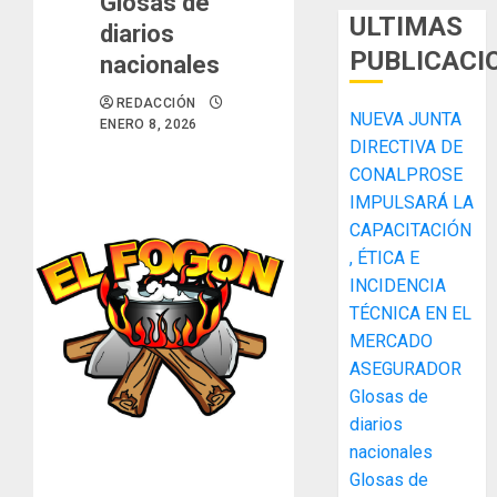
Glosas de
ULTIMAS
diarios
PUBLICACI
nacionales
REDACCIÓN
NUEVA JUNTA
ENERO 8, 2026
DIRECTIVA DE
CONALPROSE
IMPULSARÁ LA
CAPACITACIÓN
, ÉTICA E
ACOBIR
INCIDENCIA
recono
TÉCNICA EN EL
decisió
MERCADO
del
Gobier
ASEGURADOR
3
Naciona
Glosas de
de
diarios
eliminar
MIDA
nacionales
el
desplie
Glosas de
ITBI
accione