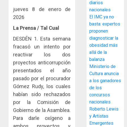
diarios
para
y
jueves 8 de enero de
nacionales
facilitar
elabora
4
el
2026
El IMC ya no
proyect
acceso
hídricos
basta: expertos
La Prensa / Tal Cual
a
y
La
proponen
la
de
Cosech
diagnosticar la
DESDÉN 1. Esta semana
viviend
infraes
2026,
obesidad más
fracasó un intento por
y
para
el
allá de la
dinamiz
reactivar los dos
enfrent
café
5
balanza
el
al
paname
proyectos anticorrupción
Ministerio de
sector
fenóme
en
presentados el año
inmobili
de
Cultura anuncia
una
NUEVA
pasado por el procurador
El
experie
a los ganadores
JUNTA
AGOSTO
Niño
Gómez Rudy, los cuales
de
DIRECT
de los
3, 2026
arte,
DE
habían sido rechazados
concursos
AGOSTO
0
gastro
CONAL
1
3, 2026
por la Comisión de
nacionales
y
IMPULS
Roberto Lewis
Gobierno de la Asamblea.
0
turismo
LA
y Artistas
Para darle oxígeno a
CAPACI
El
AGOSTO
Emergentes
ÉTICA
Indicasa
ambos proyectos y
3, 2026