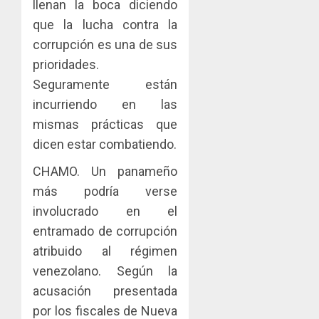
llenan la boca diciendo
MERCA
las
ACOBIR
ASEGU
capacid
recono
que la lucha contra la
científi
decisió
corrupción es una de sus
AGOSTO
de
del
8, 2026
prioridades.
Panamá
Gobier
3
0
Seguramente están
para
Naciona
enfrent
de
incurriendo en las
la
eliminar
MIDA
mismas prácticas que
tubercu
el
desplie
dicen estar combatiendo.
resiste
ITBI
accione
para
y
CHAMO. Un panameño
AGOSTO
facilitar
elabora
4
5, 2026
más podría verse
el
proyect
0
involucrado en el
acceso
hídricos
a
y
La
entramado de corrupción
la
de
Cosech
atribuido al régimen
viviend
infraes
2026,
venezolano. Según la
y
para
el
dinamiz
acusación presentada
enfrent
café
5
el
al
paname
por los fiscales de Nueva