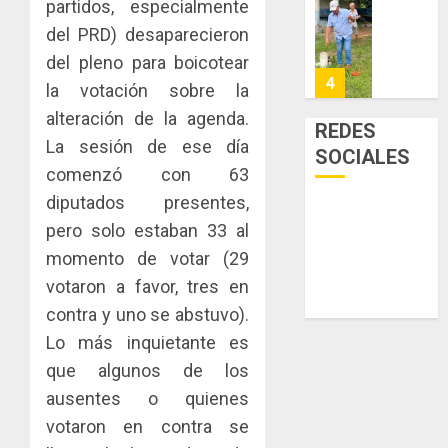
partidos, especialmente
la
de
Cosech
viviend
infraes
del PRD) desaparecieron
2026,
y
para
el
del pleno para boicotear
dinamiz
enfrent
café
5
la votación sobre la
el
al
paname
alteración de la agenda.
sector
fenóme
en
REDES
inmobili
de
una
La sesión de ese día
NUEVA
SOCIALES
El
experie
JUNTA
comenzó con 63
AGOSTO
Niño
de
DIRECT
3, 2026
diputados presentes,
arte,
DE
AGOSTO
0
pero solo estaban 33 al
gastro
CONAL
1
3, 2026
y
IMPULS
momento de votar (29
0
turismo
LA
votaron a favor, tres en
CAPACI
El
contra y uno se abstuvo).
AGOSTO
ÉTICA
Indicasa
3, 2026
Lo más inquietante es
E
AIP
0
INCIDEN
fortale
que algunos de los
TÉCNIC
la
2
ausentes o quienes
EN
innovac
votaron en contra se
EL
y