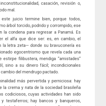
onstitucionalidad, casación, revisión o,
todo mal.
ste juicio termine bien, porque todos,
mo árbol torcido, podrido y corrompido, ese
en la condena para regresar a Panamá. Es
r el alfa que dice ser: es, en cambio, el
—en la letra zeta— donde su bravuconería es
ionado egocentrismo que revela cada una
e estirpe filibustera, mendiga “amistades”
, sino a su dinero fácil; incondicionales
a cambio del mendrugo pactado.
minalidad más pervertida y perniciosa: hay
 la crema y nata de la sociedad brasileña
os codiciosos, cuyas actividades han sido
 y testaferros; hay bancos y banqueros,