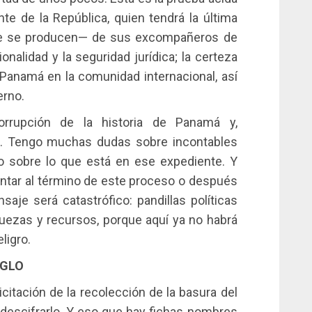
ente de la República, quien tendrá la última
ue se producen— de sus excompañeros de
ionalidad y la seguridad jurídica; la certeza
e Panamá en la comunidad internacional, así
erno.
rrupción de la historia de Panamá y,
. Tengo muchas dudas sobre incontables
o sobre lo que está en ese expediente. Y
ntar al término de este proceso o después
nsaje será catastrófico: pandillas políticas
uezas y recursos, porque aquí ya no habrá
eligro.
IGLO
icitación de la recolección de la basura del
descifrarlo. Y eso que hay fichas nombres