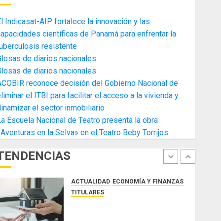
4
AGOSTO 3, 2026
0
l Indicasat-AIP fortalece la innovación y las
ACTUALIDAD
ECONOMÍA Y FINANZAS
apacidades científicas de Panamá para enfrentar la
TITULARES
uberculosis resistente
Toma de posesión del nuevo
losas de diarios nacionales
Presidente de la Cámara de
losas de diarios nacionales
Comercio de la Zona Libre de
ACOBIR reconoce decisión del Gobierno Nacional de
Colon
5
liminar el ITBI para facilitar el acceso a la vivienda y
JULIO 29, 2026
0
ACTUALIDAD
SALUD
TECNOLOGÍA
inamizar el sector inmobiliario
TITULARES
a Escuela Nacional de Teatro presenta la obra
El Indicasat-AIP fortalece la
Aventuras en la Selva» en el Teatro Beby Torrijos
innovación y las capacidades
científicas de Panamá para
TENDENCIAS
enfrentar la tuberculosis
1
resistente
ACTUALIDAD
ECONOMÍA Y FINANZAS
AGOSTO 5, 2026
0
TITULARES
ACOBIR reconoce decisión del
Gobierno Nacional de eliminar el