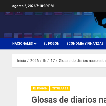
Saltar
agosto 6, 2026
7:18:40 PM
al
contenido
NACIONALES
EL FOGÓN
ECONOMÍA Y FINANZAS
Inicio
2026
th
17
Glosas de diarios nacionale
EL FOGÓN
TITULARES
Glosas de diarios n