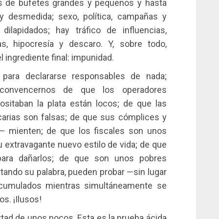
s de bufetes grandes y pequeños y hasta
y desmedida; sexo, política, campañas y
ilapidados; hay tráfico de influencias,
as, hipocresía y descaro. Y, sobre todo,
l ingrediente final: impunidad.
s para declararse responsables de nada;
n convencernos de que los operadores
sitaban la plata están locos; de que las
arias son falsas; de que sus cómplices y
 mienten; de que los fiscales son unos
u extravagante nuevo estilo de vida; de que
para dañarlos; de que son unos pobres
rtando su palabra, pueden probar —sin lugar
 acumulados mientras simultáneamente se
. ¡Ilusos!
ertad de unos pocos. Esta es la prueba ácida