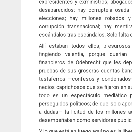
expresidentes y exministros; abogado
desaparecidos; hay corruptela osada 
elecciones; hay millones robados y d
corrupción transnacional; hay mentir
escándalos tras escándalos. Solo falta e
Allí estaban todos ellos, presuroso
fingiendo valentía, porque quería
financieros de Odebrecht que les depo
pruebas de sus groseras cuentas banc
testaferros —confesos y condenados—
necios caprichosos que se fijaron en s
todo es un espectáculo mediático 
perseguidos políticos; de que, solo apo
a dudas— la licitud de los millones
desempeñaban como servidores públicos
Y lo que está en juego aquí no es la lib