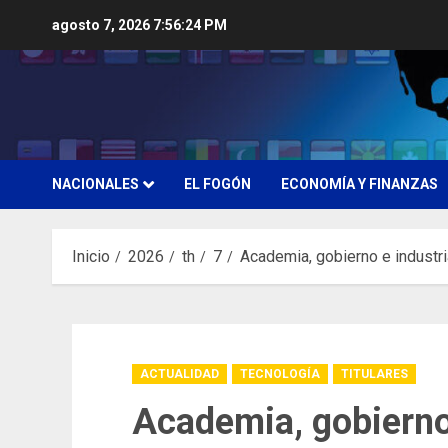
Saltar
agosto 7, 2026
7:56:25 PM
al
contenido
NACIONALES
EL FOGÓN
ECONOMÍA Y FINANZAS
Inicio
2026
th
7
Academia, gobierno e industri
ACTUALIDAD
TECNOLOGÍA
TITULARES
Academia, gobierno 