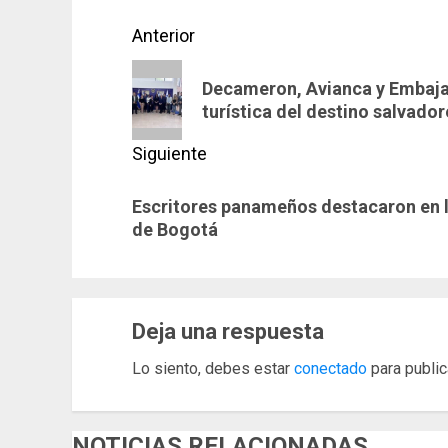
Navegación
Anterior
de
Entrada
Decameron, Avianca y Embaja
anterior:
entradas
turística del destino salvad
Siguiente
Siguiente
Escritores panameños destacaron en la
entrada:
de Bogotá
Deja una respuesta
Lo siento, debes estar
conectado
para public
NOTICIAS RELACIONADAS