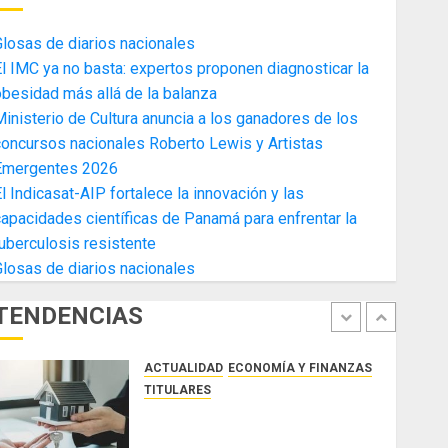
4
AGOSTO 3, 2026
0
losas de diarios nacionales
ACTUALIDAD
ECONOMÍA Y FINANZAS
l IMC ya no basta: expertos proponen diagnosticar la
TITULARES
besidad más allá de la balanza
Toma de posesión del nuevo
inisterio de Cultura anuncia a los ganadores de los
Presidente de la Cámara de
oncursos nacionales Roberto Lewis y Artistas
Comercio de la Zona Libre de
Emergentes 2026
Colon
5
l Indicasat-AIP fortalece la innovación y las
JULIO 29, 2026
0
ACTUALIDAD
SALUD
TECNOLOGÍA
apacidades científicas de Panamá para enfrentar la
TITULARES
uberculosis resistente
El Indicasat-AIP fortalece la
losas de diarios nacionales
innovación y las capacidades
científicas de Panamá para
TENDENCIAS
enfrentar la tuberculosis
1
resistente
ACTUALIDAD
ECONOMÍA Y FINANZAS
AGOSTO 5, 2026
0
TITULARES
ACOBIR reconoce decisión del
Gobierno Nacional de eliminar el