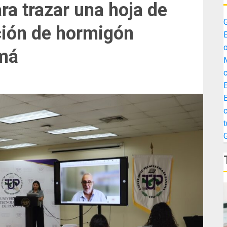
ra trazar una hoja de
G
ción de hormigón
E
o
amá
M
c
E
c
t
G