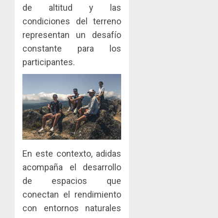
dinamiz
enfrent
café
de altitud y las
4
el
al
paname
condiciones del terreno
sector
fenóme
en
representan un desafío
inmobili
de
una
Toma
constante para los
El
experie
de
AGOSTO
Niño
de
posesi
participantes.
3, 2026
arte,
del
AGOSTO
0
gastro
nuevo
5
3, 2026
y
Preside
0
turismo
de
la
AGOSTO
Cámara
3, 2026
de
0
Comerc
En este contexto, adidas
de
acompaña el desarrollo
la
Zona
de espacios que
Libre
conectan el rendimiento
de
con entornos naturales
Colon