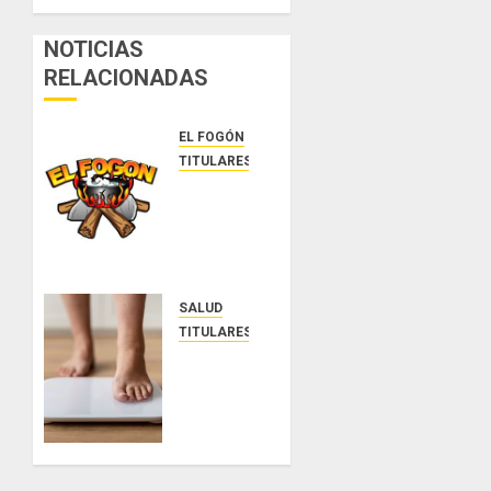
NOTICIAS
RELACIONADAS
EL FOGÓN
TITULARES
Glosas
de
diarios
nacionales
AGOSTO
SALUD
7, 2026
TITULARES
0
El IMC
ya no
basta:
expertos
proponen
diagnosticar