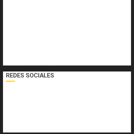
DEPORTES
ECONOMÍA Y FINANZAS
EL FOGÓN
INTERNACIONALES
NACIONALES
SALUD
TECNOLOGÍA
VARIEDADES
REDES SOCIALES