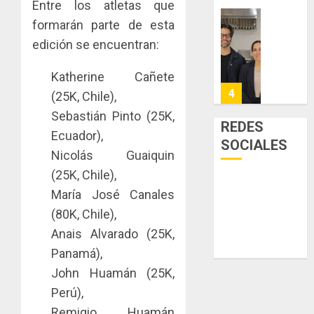
Entre los atletas que
0
acceso
hídricos
formarán parte de esta
a
y
La
la
de
edición se encuentran:
Cosech
viviend
infraes
2026,
y
para
el
Katherine Cañete
dinamiz
enfrent
café
4
(25K, Chile),
el
al
paname
Sebastián Pinto (25K,
sector
fenóme
en
REDES
inmobili
Ecuador),
de
una
Toma
SOCIALES
El
experie
de
Nicolás Guaiquin
AGOSTO
Niño
de
posesi
3, 2026
(25K, Chile),
arte,
del
AGOSTO
0
María José Canales
gastro
nuevo
5
3, 2026
(80K, Chile),
y
Preside
0
turismo
de
Anais Alvarado (25K,
la
El
Panamá),
AGOSTO
Cámara
Indicasa
3, 2026
John Huamán (25K,
de
AIP
0
Perú),
Comerc
fortale
de
la
Remigio Huamán
1