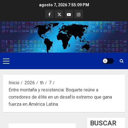
Saltar
agosto 7, 2026
7:55:10 PM
al
Facebook
Twitter
Youtube
Instagram
contenido
Menú
principal
Inicio
2026
th
7
Entre montaña y resistencia: Boquete reúne a
corredores de élite en un desafío extremo que gana
fuerza en América Latina
BUSCAR