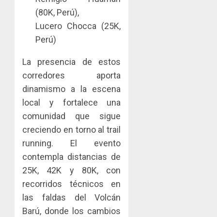
la
innovac
(80K, Perú),
Zona
y
Lucero Chocca (25K,
Libre
las
ACOBIR
de
Perú)
capacid
recono
Colon
científi
decisió
de
La presencia de estos
del
JULIO
Panamá
Gobier
2
corredores aporta
29,
para
2026
Naciona
dinamismo a la escena
enfrent
de
0
local y fortalece una
la
eliminar
MIDA
tubercu
el
comunidad que sigue
desplie
resiste
ITBI
accione
creciendo en torno al trail
para
y
running. El evento
AGOSTO
facilitar
elabora
3
5, 2026
contempla distancias de
el
proyect
0
acceso
hídricos
25K, 42K y 80K, con
a
y
La
recorridos técnicos en
la
de
Cosech
las faldas del Volcán
viviend
infraes
2026,
Barú, donde los cambios
y
para
el