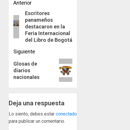
Navegación
Anterior
Escritores
de
Entrada
panameños
anterior:
entradas
destacaron en la
Feria Internacional
del Libro de Bogotá
Siguiente
Siguiente
Glosas de
diarios
entrada:
nacionales
Deja una respuesta
Lo siento, debes estar
conectado
para publicar un comentario.