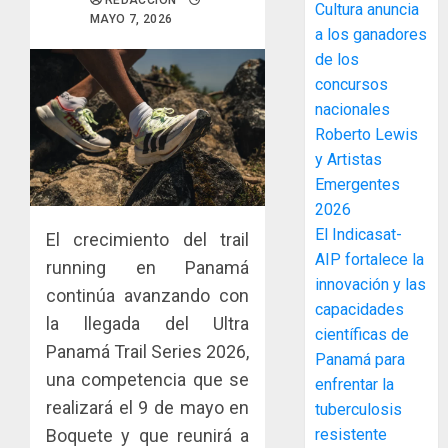
MIDA
REDACCIÓN
Cultura anuncia
MAYO 7, 2026
desplie
a los ganadores
accione
de los
y
concursos
elabora
3
nacionales
proyect
hídricos
Roberto Lewis
y
La
y Artistas
de
Cosech
Emergentes
infraes
2026,
2026
para
el
El Indicasat-
El crecimiento del trail
enfrent
café
4
AIP fortalece la
al
running en Panamá
paname
innovación y las
fenóme
en
continúa avanzando con
de
capacidades
una
Toma
la llegada del Ultra
El
experie
científicas de
de
Panamá Trail Series 2026,
Niño
de
posesi
Panamá para
arte,
una competencia que se
del
enfrentar la
AGOSTO
gastro
nuevo
5
realizará el 9 de mayo en
3, 2026
tuberculosis
y
Preside
Boquete y que reunirá a
resistente
0
turismo
de