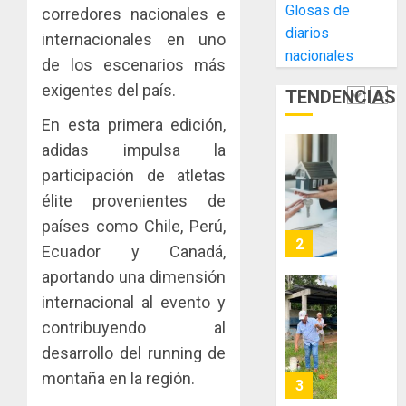
Glosas de
corredores nacionales e
la
El
AGOSTO
diarios
Cámara
internacionales en uno
Indicasa
3, 2026
nacionales
de
AIP
de los escenarios más
0
Comerc
fortale
exigentes del país.
TENDENCIAS
de
la
1
la
innovac
En esta primera edición,
Zona
y
adidas impulsa la
Libre
las
ACOBIR
participación de atletas
de
capacid
recono
Colon
científi
élite provenientes de
decisió
de
del
países como Chile, Perú,
JULIO
Panamá
Gobier
2
29,
Ecuador y Canadá,
para
2026
Naciona
aportando una dimensión
enfrent
de
0
la
eliminar
internacional al evento y
MIDA
tubercu
el
desplie
contribuyendo al
resiste
ITBI
accione
desarrollo del running de
para
y
AGOSTO
montaña en la región.
facilitar
elabora
3
5, 2026
el
proyect