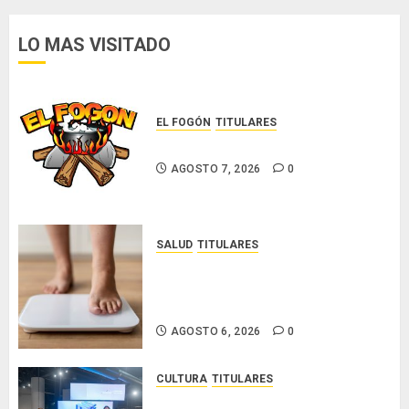
la
obesidad
LO MAS VISITADO
más allá
de la
balanza
EL FOGÓN
TITULARES
AGOSTO
Glosas de diarios nacionales
6, 2026
0
AGOSTO 7, 2026
0
SALUD
TITULARES
El IMC ya no basta: expertos
proponen diagnosticar la
obesidad más allá de la balanza
AGOSTO 6, 2026
0
CULTURA
TITULARES
Ministerio de Cultura anuncia a