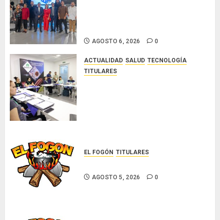
los ganadores de los concursos
nacionales Roberto Lewis y
Artistas Emergentes 2026
AGOSTO 6, 2026
0
ACTUALIDAD
SALUD
TECNOLOGÍA
TITULARES
El Indicasat-AIP fortalece la
innovación y las capacidades
científicas de Panamá para
enfrentar la tuberculosis
resistente
AGOSTO 5, 2026
0
EL FOGÓN
TITULARES
Glosas de diarios nacionales
AGOSTO 5, 2026
0