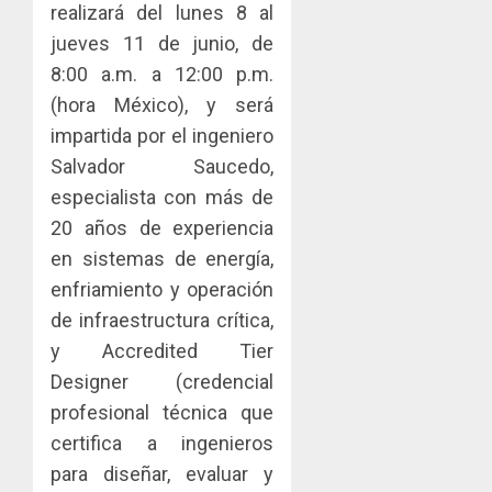
realizará del lunes 8 al
para
y
AGOSTO
facilitar
elabora
jueves 11 de junio, de
4
5, 2026
el
proyect
8:00 a.m. a 12:00 p.m.
0
acceso
hídricos
(hora México), y será
a
y
La
impartida por el ingeniero
la
de
Cosech
viviend
infraes
2026,
Salvador Saucedo,
y
para
el
especialista con más de
dinamiz
enfrent
café
5
20 años de experiencia
el
al
paname
sector
en sistemas de energía,
fenóme
en
inmobili
de
una
enfriamiento y operación
El
experie
de infraestructura crítica,
AGOSTO
Niño
de
3, 2026
y Accredited Tier
arte,
AGOSTO
0
Designer (credencial
gastro
3, 2026
y
profesional técnica que
0
turismo
certifica a ingenieros
AGOSTO
para diseñar, evaluar y
3, 2026