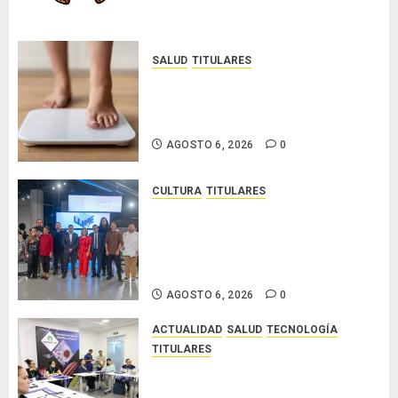
SALUD
TITULARES
El IMC ya no basta: expertos
proponen diagnosticar la
obesidad más allá de la balanza
AGOSTO 6, 2026
0
CULTURA
TITULARES
Ministerio de Cultura anuncia a
los ganadores de los concursos
nacionales Roberto Lewis y
Artistas Emergentes 2026
AGOSTO 6, 2026
0
ACTUALIDAD
SALUD
TECNOLOGÍA
TITULARES
El Indicasat-AIP fortalece la
innovación y las capacidades