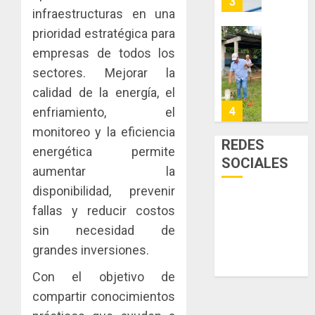
3
0
para
infraestructuras en una
Naciona
enfrent
de
prioridad estratégica para
la
eliminar
MIDA
empresas de todos los
tubercu
el
desplie
sectores. Mejorar la
resiste
ITBI
accione
para
calidad de la energía, el
y
AGOSTO
facilitar
elabora
4
enfriamiento, el
5, 2026
el
proyect
monitoreo y la eficiencia
0
acceso
hídricos
REDES
energética permite
a
y
La
SOCIALES
la
de
aumentar la
Cosech
viviend
infraes
2026,
disponibilidad, prevenir
y
para
el
fallas y reducir costos
dinamiz
enfrent
café
5
sin necesidad de
el
al
paname
sector
fenóme
en
grandes inversiones.
inmobili
de
una
NUEVA
Con el objetivo de
El
experie
JUNTA
AGOSTO
Niño
de
compartir conocimientos
DIRECT
3, 2026
arte,
DE