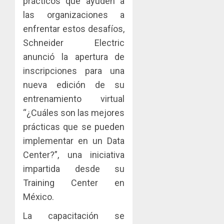
prácticos que ayuden a
AGOSTO
0
gastro
CONAL
1
3, 2026
las organizaciones a
y
IMPULS
0
enfrentar estos desafíos,
turismo
LA
CAPACI
Schneider Electric
El
AGOSTO
ÉTICA
Indicasa
anunció la apertura de
3, 2026
E
AIP
inscripciones para una
0
INCIDEN
fortale
nueva edición de su
TÉCNIC
la
2
EN
innovac
entrenamiento virtual
EL
y
“¿Cuáles son las mejores
MERCA
las
ACOBIR
prácticas que se pueden
ASEGU
capacid
recono
implementar en un Data
científi
decisió
AGOSTO
de
del
Center?”, una iniciativa
8, 2026
Panamá
Gobier
3
impartida desde su
0
para
Naciona
Training Center en
enfrent
de
México.
la
eliminar
MIDA
tubercu
el
desplie
La capacitación se
resiste
ITBI
accione