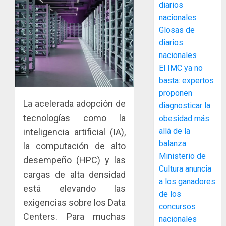
diarios
ACOBIR
nacionales
recono
Glosas de
decisió
diarios
del
nacionales
Gobier
3
El IMC ya no
Naciona
de
basta: expertos
eliminar
MIDA
proponen
el
desplie
La acelerada adopción de
diagnosticar la
ITBI
accione
tecnologías como la
obesidad más
para
y
allá de la
inteligencia artificial (IA),
facilitar
elabora
4
balanza
la computación de alto
el
proyect
Ministerio de
acceso
hídricos
desempeño (HPC) y las
a
Cultura anuncia
y
La
cargas de alta densidad
la
de
a los ganadores
Cosech
está elevando las
viviend
infraes
2026,
de los
y
exigencias sobre los Data
para
el
concursos
dinamiz
enfrent
café
Centers. Para muchas
5
nacionales
el
al
paname