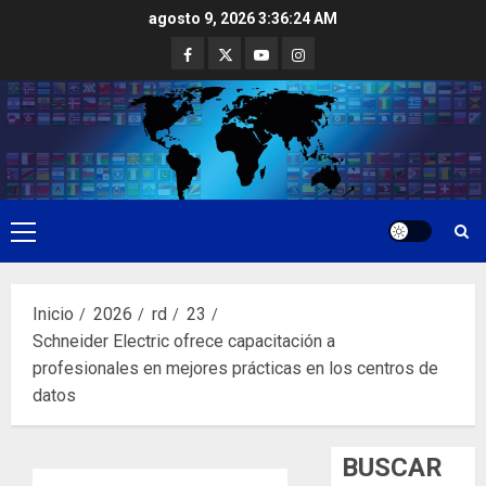
Saltar
agosto 9, 2026
3:36:25 AM
al
Facebook
Twitter
Youtube
Instagram
contenido
Menú
principal
Inicio
2026
rd
23
Schneider Electric ofrece capacitación a
profesionales en mejores prácticas en los centros de
datos
BUSCAR