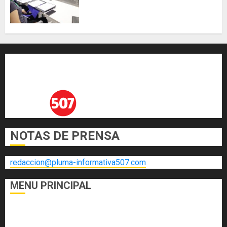
científicas de Panamá para
enfrentar la tuberculosis
resistente
AGOSTO 5, 2026
0
NOTAS DE PRENSA
redaccion@pluma-informativa507.com
MENU PRINCIPAL
DEPORTES
ECONOMÍA Y FINANZAS