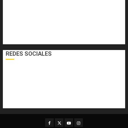
EL FOGÓN
INTERNACIONALES
NACIONALES
SALUD
TECNOLOGÍA
VARIEDADES
REDES SOCIALES
Facebook
Twitter
Youtube
Instagram