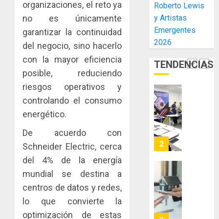
organizaciones, el reto ya
Roberto Lewis
sector
fenóme
en
y Artistas
no es únicamente
inmobili
de
una
NUEVA
Emergentes
El
garantizar la continuidad
experie
JUNTA
AGOSTO
Niño
2026
de
DIRECT
del negocio, sino hacerlo
3, 2026
arte,
DE
con la mayor eficiencia
AGOSTO
0
TENDENCIAS
gastro
CONAL
1
3, 2026
posible, reduciendo
y
IMPULS
0
turismo
riesgos operativos y
LA
CAPACI
El
controlando el consumo
AGOSTO
ÉTICA
Indicasa
3, 2026
energético.
E
AIP
0
INCIDEN
fortale
De acuerdo con
TÉCNIC
la
2
Schneider Electric, cerca
EN
innovac
del 4% de la energía
EL
y
MERCA
mundial se destina a
las
ACOBIR
ASEGU
capacid
recono
centros de datos y redes,
científi
decisió
lo que convierte la
AGOSTO
de
del
8, 2026
optimización de estas
Panamá
Gobier