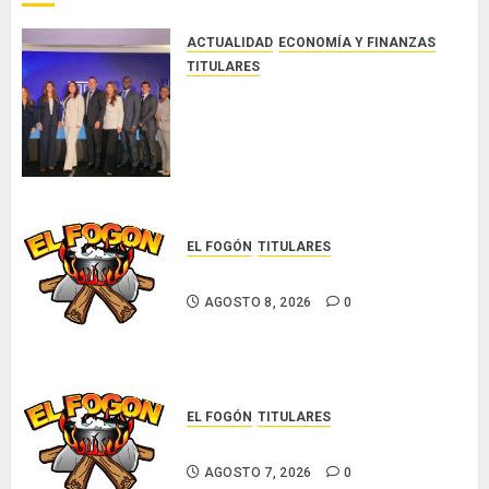
AGOSTO
8, 2026
ACTUALIDAD
ECONOMÍA Y FINANZAS
0
TITULARES
NUEVA JUNTA DIRECTIVA DE
CONALPROSE IMPULSARÁ LA
CAPACITACIÓN, ÉTICA E
INCIDENCIA TÉCNICA EN EL
MERCADO ASEGURADOR
AGOSTO 8, 2026
0
EL FOGÓN
TITULARES
Glosas de diarios nacionales
AGOSTO 8, 2026
0
EL FOGÓN
TITULARES
Glosas de diarios nacionales
AGOSTO 7, 2026
0